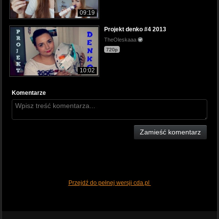
09:19
Projekt denko #4 2013
TheOleskaaa
720p
10:02
Komentarze
Zamieść komentarz
Przejdź do pełnej wersji cda.pl