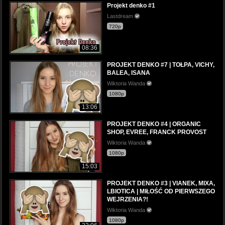
Projekt denko #1
Lastdream
720p
08:36
PROJEKT DENKO #7 | TOŁPA, VICHY,
BALEA, ISANA
Wiktoria Wanda
1080p
13:06
PROJEKT DENKO #4 | ORGANIC
SHOP, EVREE, FRANCK PROVOST
Wiktoria Wanda
1080p
15:03
PROJEKT DENKO #3 | VIANEK, MIXA,
LBIOTICA | MIŁOŚĆ OD PIERWSZEGO
WEJRZENIA?!
Wiktoria Wanda
1080p