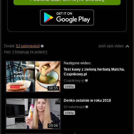
Dodał:
SJ salomeajuli
zwiń opis video
Hey :) Dziękuję że jesteś!:)
Następne wideo:
Test kawy z zieloną herbatą Matcha.
Czajnikowy.pl
Czajnikowy-pl
1080p
08:55
Denko ostatnie w roku 2018
SJ salomeajuli
1080p
09:06