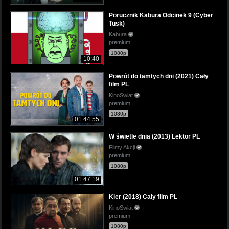
Porucznik Kabura Odcinek 9 (Cyber
Tusk)
Kabura
premium
1080p
10:40
Powrót do tamtych dni (2021) Cały
film PL
KinoSwiat
premium
1080p
01:44:55
W świetle dnia (2013) Lektor PL
Filmy Akcji
premium
1080p
01:47:19
Kler (2018) Cały film PL
KinoSwiat
premium
1080p