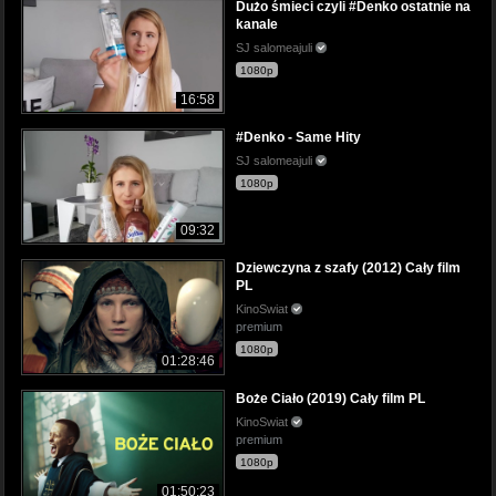
Dużo śmieci czyli #Denko ostatnie na
kanale
SJ salomeajuli
1080p
16:58
#Denko - Same Hity
SJ salomeajuli
1080p
09:32
Dziewczyna z szafy (2012) Cały film
PL
KinoSwiat
premium
1080p
01:28:46
Boże Ciało (2019) Cały film PL
KinoSwiat
premium
1080p
01:50:23