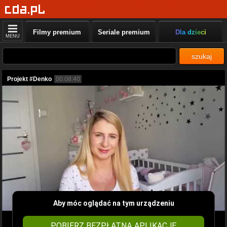
Filmy premium
Seriale premium
Dla dzieci
MENU
szukaj
Projekt #Denko
00:08:40
Aby móc oglądać na tym urządzeniu
POBIERZ BEZPŁATNĄ APLIKACJĘ