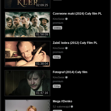
02:09:25
Czerwone maki (2024) Cały film PL
KinoSwiat
premium
1080p
01:58:09
Zabić bobra (2012) Cały Film PL
KinoSwiat
premium
720p
01:38:04
Fotograf (2014) Cały film
KinoSwiat
premium
720p
01:47:16
Mega #Denko
SJ salomeajuli