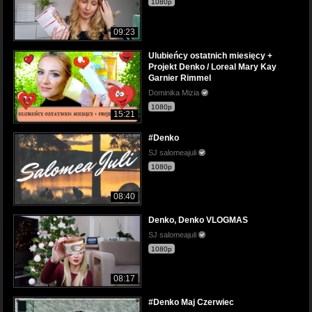
1080p
09:23
Ulubieńcy ostatnich miesięcy +
Projekt Denko / Loreal Mary Kay
Garnier Rimmel
Dominika Mizia
1080p
15:21
#Denko
SJ salomeajuli
1080p
08:40
Denko, Denko VLOGMAS
SJ salomeajuli
1080p
08:17
#Denko Maj Czerwiec