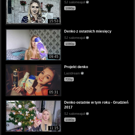
SJ salomeajuli
1080p
15:53
Denko z ostatnich miesięcy
SJ salomeajuli
1080p
09:45
Projekt denko
Lastdream
720p
05:31
Denko ostatnie w tym roku - Grudzień
2017
SJ salomeajuli
1080p
11:15