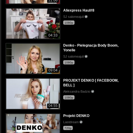
22:06
Aliexpress Haul#8
SJ salomeajuli
1080p
04:33
Denko - Pielegnacja Body Boom,
Yonelle
SJ salomeajuli
1080p
09:04
PROJEKT DENKO [ FACEBOOM,
BELL ]
Aleksandra Badzio
1080p
04:55
Projekt DENKO
Lastdream
720p