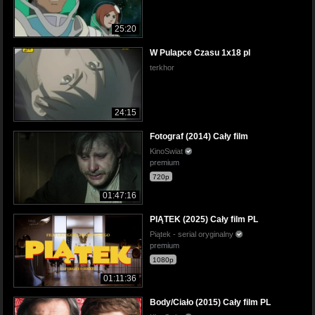
25:20
W Pulapce Czasu 1x18 pl
terkhor
24:15
Fotograf (2014) Cały film
KinoSwiat
premium
720p
01:47:16
PIĄTEK (2025) Cały film PL
Piątek - serial oryginalny
premium
1080p
01:11:36
Body/Ciało (2015) Cały film PL