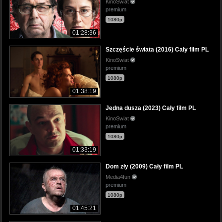
KinoSwiat
premium
1080p
01:28:36
Szczęście świata (2016) Cały film PL
KinoSwiat
premium
1080p
01:38:19
Jedna dusza (2023) Cały film PL
KinoSwiat
premium
1080p
01:33:19
Dom zły (2009) Cały film PL
Media4fun
premium
1080p
01:45:21