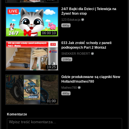
24/7 Bajki dla Dzieci | Telewizja na
Żywo! Non stop
123 Edukacja
480p
06:00:10
033 Jak zrobić schody z paneli
podłogowych Part 2 Montaż
SNEKKER ROBERT
1080p
19:25
Gdzie produkowane są ciągniki New
Holland#matheo780
Matheo780
480p
01:00
Komentarze