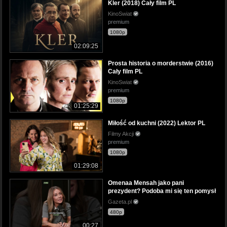
Kler (2018) Cały film PL
KinoSwiat
premium
1080p
02:09:25
Prosta historia o morderstwie (2016)
Cały film PL
KinoSwiat
premium
1080p
01:25:29
Miłość od kuchni (2022) Lektor PL
Filmy Akcji
premium
1080p
01:29:08
Omenaa Mensah jako pani
prezydent? Podoba mi się ten pomysł
Gazeta.pl
480p
00:27