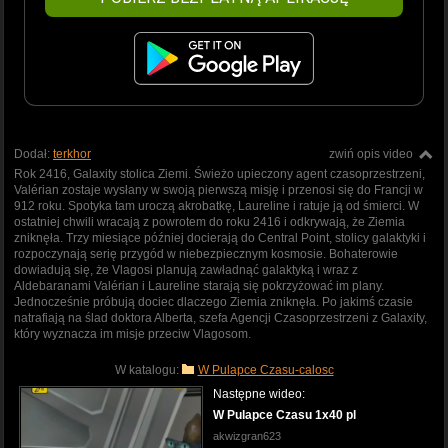
Dodał:
terkhor
zwiń opis video
Rok 2416, Galaxity stolica Ziemi. Świeżo upieczony agent czasoprzestrzeni,
Valérian zostaje wysłany w swoją pierwszą misję i przenosi się do Francji w
912 roku. Spotyka tam uroczą akrobatkę, Laureline i ratuje ją od śmierci. W
ostatniej chwili wracają z powrotem do roku 2416 i odkrywają, że Ziemia
zniknęła. Trzy miesiące później docierają do Central Point, stolicy galaktyki i
rozpoczynają serię przygód w niebezpiecznym kosmosie. Bohaterowie
dowiadują się, że Vlagosi planują zawładnąć galaktyką i wraz z
Aldebaranami Valérian i Laureline starają się pokrzyżować im plany.
Jednocześnie próbują dociec dlaczego Ziemia zniknęła. Po jakimś czasie
natrafiają na ślad doktora Alberta, szefa Agencji Czasoprzestrzeni z Galaxity,
który wyznacza im misje przeciw Vlagosom.
W katalogu:
W Pulapce Czasu-calosc
Następne wideo:
W Pulapce Czasu 1x40 pl
akwizgran623