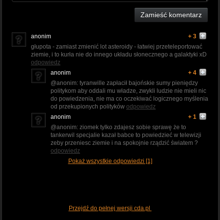
Zamieść komentarz
anonim
+ 3
głupota - zamiast zmienić lot asteroidy - łatwiej przeteleportować
ziemie, i to kurła nie do innego układu słonecznego a galaktyki xD
odpowiedz
anonim
+ 4
@anonim: tyranwille zapłacił bajońskie sumy pieniędzy
politykom aby oddali mu władze, zwykli ludzie nie mieli nic
do powiedzenia, nie ma co oczekiwać logicznego myślenia
od przekupionych polityków
odpowiedz
anonim
+ 1
@anonim: ziomek tylko zdajesz sobie sprawę że to
tankerwil specjalie kazał babce to powiedzieć w telewizji
zeby przeniesc ziemie i na spokojnie rządzić światem ?
odpowiedz
Pokaż wszystkie odpowiedzi [1]
Przejdź do pełnej wersji cda.pl