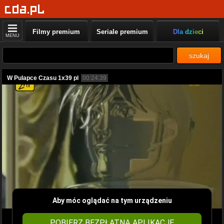
Filmy premium
Seriale premium
Dla dzieci
MENU
szukaj
W Pulapce Czasu 1x39 pl
00:24:39
Aby móc oglądać na tym urządzeniu
POBIERZ BEZPŁATNĄ APLIKACJĘ