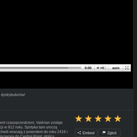
0:00
auto
 dystrybutorów!
ent czasoprzestrzeni, Valérian zostaje
cji w 912 roku. Spotyka tam uroczą
j chwili wracają z powrotem do roku 2416 i
Embed
Zgłoś
cierają do Central Point, stolicy