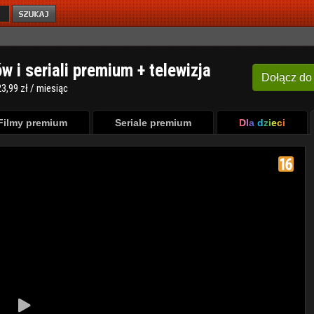
ów i seriali premium + telewizja
Dołącz
do
3,99 zł / miesiąc
Filmy premium
Seriale premium
Dla dzieci