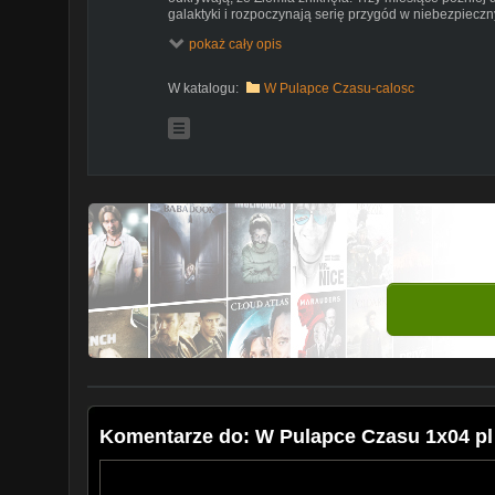
galaktyki i rozpoczynają serię przygód w niebezpiec
się, że Vlagosi planują zawładnąć galaktyką i wraz z A
pokaż cały opis
się pokrzyżować im plany. Jednocześnie próbują docie
czasie natrafiają na ślad doktora Alberta, szefa Agencji
wyznacza im misje przeciw Vlagosom.
W katalogu:
W Pulapce Czasu-calosc
Komentarze do: W Pulapce Czasu 1x04 pl