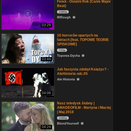
Fenot - Ostatni Rok (Canis Major
Beat)
1080p
IRRough
03:29
10 horrorów opartych na
faktach [feat. TOPOWE TEORIE
SPISKOWE]
720p
Topowa Dycha
03:44
Jak faszysta zdobył Księżyc? -
AleHistoria odc.05
Ale Historia
04:08
Nasz teledysk ślubny |
AMADEOFILM - Martyna i Maciej
| Maj 2018
1080p
BlondYourself
04:24