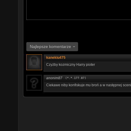
Najlepsze komentarze
kanekiu475
Czyżby kozmiczny Harry pioter
anonim87
(*.*.177.87)
Ciekawe niby konfiskuje mu broń a w następnej scen