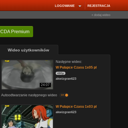
LOGOWANIE
REJESTRACJA
+ dodaj wideo
 CDA Premium
Wideo użytkowników
Następne wideo:
W Pulapce Czasu 1x05 pl
480p
akwizgran623
24:07
Autoodtwarzanie następnego wideo
on
W Pulapce Czasu 1x03 pl
akwizgran623