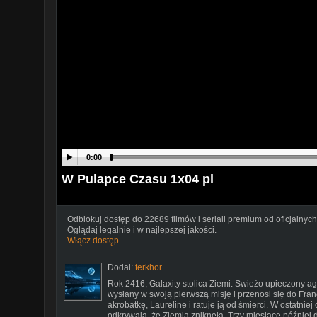
0:00
W Pulapce Czasu 1x04 pl
Odblokuj dostęp do 22689 filmów i seriali premium od oficjalnych
Oglądaj legalnie i w najlepszej jakości.
Włącz dostęp
Dodał:
terkhor
Rok 2416, Galaxity stolica Ziemi. Świeżo upieczony ag
wysłany w swoją pierwszą misję i przenosi się do Fran
akrobatkę, Laureline i ratuje ją od śmierci. W ostatnie
odkrywają, że Ziemia zniknęła. Trzy miesiące później do