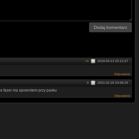
Dodaj komentarz
+4
2019-03-13 20:12:27
Odpowiedz
0
2021-02-18 23:08:25
ie fazer ma spowrotem przy pasku
Odpowiedz