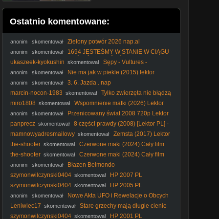
Ostatnio komentowane:
Zielony potwór 2026 nap.al
anonim
skomentował
1694 JESTEŚMY W STANIE W CIĄGU
anonim
skomentował
3-ECH MIESIĘCY NAPUŚCIĆ UKRAIŃCÓW NA
ukaszeek-kyokushin
Sępy - Vultures -
skomentował
POLAKÓW !!!!!!!!!!!!!!!!!!! (1)
Rapaces (2025) Lektor
Nie ma jak w piekle (2015) lektor
anonim
skomentował
3. 6. Jazda . nap
anonim
skomentował
marcin-nocon-1983
Tylko zwierzęta nie błądzą
skomentował
(2019) Lektor PL
miro1808
Wspomnienie matki (2026) Lektor
skomentował
PL
Przenicowany świat 2008 720p Lektor
anonim
skomentował
PL
panprecz
8 części prawdy (2008) [Lektor PL] -
skomentował
Vantage Point
mamnowyadresmailowy
Zemsta (2017) Lektor
skomentował
PL
the-shooter
Czerwone maki (2024) Cały film
skomentował
PL
the-shooter
Czerwone maki (2024) Cały film
skomentował
PL
Błazen Belmondo
anonim
skomentował
szymonwilczynski0404
HP 2007 PL
skomentował
szymonwilczynski0404
HP 2005 PL
skomentował
Nowe Akta UFO i Rewelacje o Obcych
anonim
skomentował
Leniwiec17
Stare grzechy mają długie cienie
skomentował
(2014) Lektor PL
szymonwilczynski0404
HP 2001 PL
skomentował