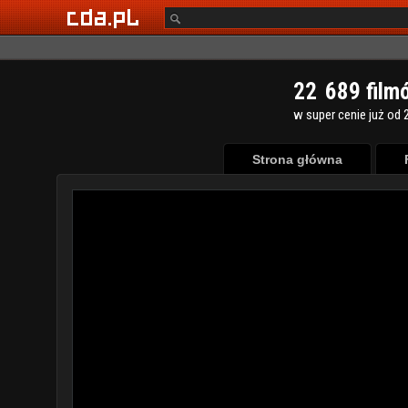
2
2
6
8
9
film
w super cenie już od 2
Strona główna