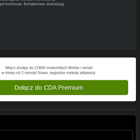
znym kosmosie. Bohaterowie dowiadują
ldebaranami Valérian i Laureline starają
c dlaczego Ziemia zniknęła. Po jakimś
 Czasoprzestrzeni z Galaxity, który
Włącz dostęp do 22689 znakomitych filmów i seriali
w mniej niż 2 minuty! Nowe, wygodne metody aktywacji.
Dołącz do CDA Premium