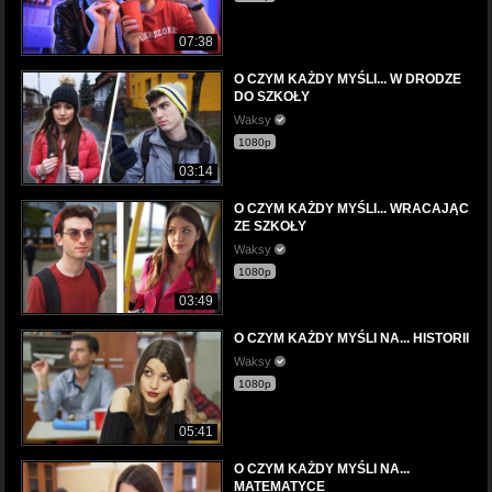
07:38
O CZYM KAŻDY MYŚLI... W DRODZE
DO SZKOŁY
Waksy
1080p
03:14
O CZYM KAŻDY MYŚLI... WRACAJĄC
ZE SZKOŁY
Waksy
1080p
03:49
O CZYM KAŻDY MYŚLI NA... HISTORII
Waksy
1080p
05:41
O CZYM KAŻDY MYŚLI NA...
MATEMATYCE