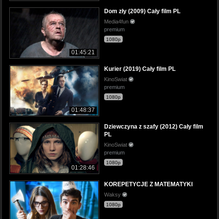
Dom zły (2009) Cały film PL
Media4fun
premium
1080p
01:45:21
Kurier (2019) Cały film PL
KinoSwiat
premium
1080p
01:48:37
Dziewczyna z szafy (2012) Cały film
PL
KinoSwiat
premium
1080p
01:28:46
KOREPETYCJE Z MATEMATYKI
Waksy
1080p