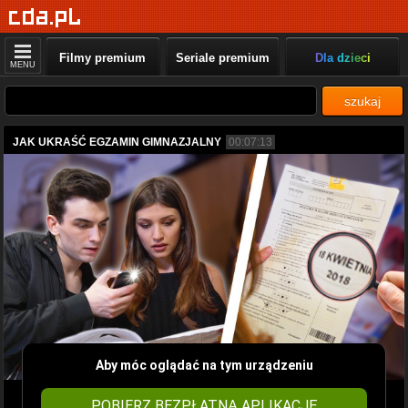
Filmy premium
Seriale premium
Dla dzieci
MENU
szukaj
JAK UKRAŚĆ EGZAMIN GIMNAZJALNY
00:07:13
Aby móc oglądać na tym urządzeniu
POBIERZ BEZPŁATNĄ APLIKACJĘ