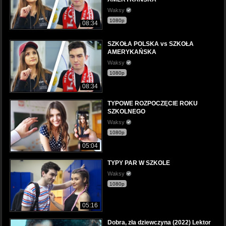
Waksy
1080p
08:34
SZKOŁA POLSKA vs SZKOŁA
AMERYKAŃSKA
Waksy
1080p
08:34
TYPOWE ROZPOCZĘCIE ROKU
SZKOLNEGO
Waksy
1080p
05:04
TYPY PAR W SZKOLE
Waksy
1080p
05:16
Dobra, zła dziewczyna (2022) Lektor