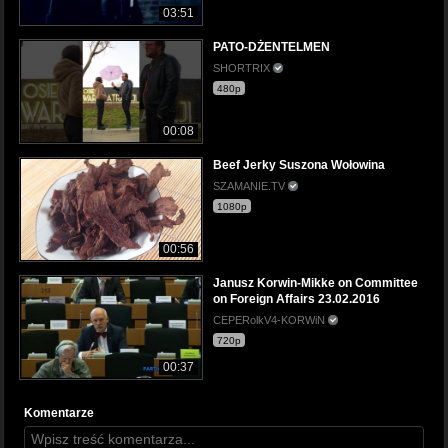
03:51
PATO-DŻENTELMEN
SHORTRIX
480p
00:08
Beef Jerky Suszona Wołowina
SZAMANIE.TV
1080p
00:56
Janusz Korwin-Mikke on Committee
on Foreign Affairs 23.02.2016
CEPERolkV4-KORWiN
720p
00:37
Komentarze