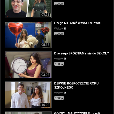
1080p
05:13
Czego NIE robić w WALENTYNKI
Waksy
1080p
05:33
Dlaczego SPÓŹNIAMY się do SZKOŁY
Waksy
1080p
03:08
DZIWNE ROZPOCZĘCIE ROKU
SZKOLNEGO
Waksy
1080p
10:02
GDYBY... NAUCZYCIELE mówili