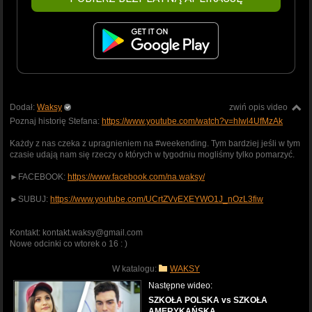
Dodał:
Waksy
zwiń opis video
Poznaj historię Stefana:
https://www.youtube.com/watch?v=hIwl4UfMzAk
Każdy z nas czeka z upragnieniem na #weekending. Tym bardziej jeśli w tym
czasie udają nam się rzeczy o których w tygodniu mogliśmy tylko pomarzyć.
►FACEBOOK:
https://www.facebook.com/na.waksy/
►SUBUJ:
https://www.youtube.com/UCrtZVvEXEYWO1J_nOzL3fiw
Kontakt: kontakt.waksy@gmail.com
Nowe odcinki co wtorek o 16 : )
W katalogu:
WAKSY
Następne wideo:
SZKOŁA POLSKA vs SZKOŁA
AMERYKAŃSKA