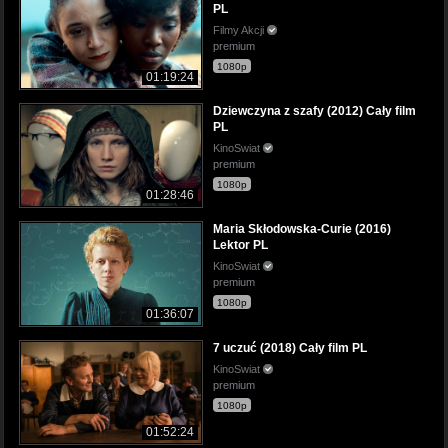
PL
Filmy Akcji
premium
1080p
01:19:24
Dziewczyna z szafy (2012) Cały film
PL
KinoSwiat
premium
1080p
01:28:46
Maria Skłodowska-Curie (2016)
Lektor PL
KinoSwiat
premium
1080p
01:36:07
7 uczuć (2018) Cały film PL
KinoSwiat
premium
1080p
01:52:24