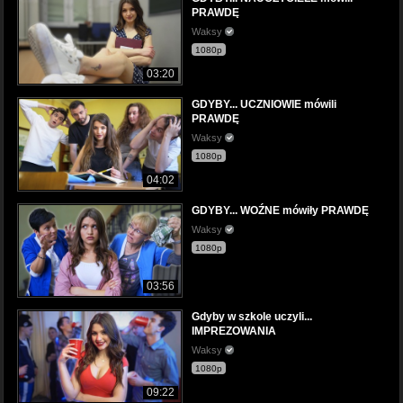
PRAWDĘ
Waksy
1080p
03:20
GDYBY... UCZNIOWIE mówili
PRAWDĘ
Waksy
1080p
04:02
GDYBY... WOŹNE mówiły PRAWDĘ
Waksy
1080p
03:56
Gdyby w szkole uczyli...
IMPREZOWANIA
Waksy
1080p
09:22