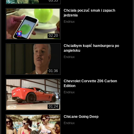
03:55
Chciała poczuć smak i zapach
jedzenia
Endriux
02:20
Chciałbym kupić hamburgera po
angielsku
Endriux
01:36
Chevrolet Corvette Z06 Carbon
Edition
Endriux
01:24
Chicane Going Deep
Endriux