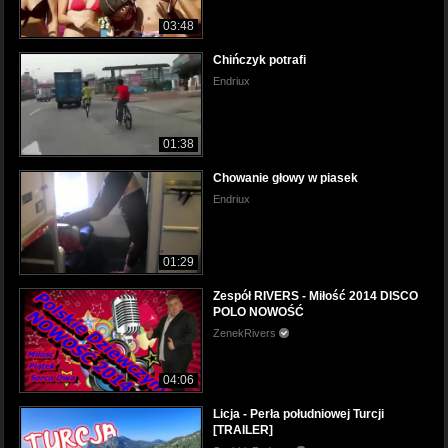
03:48
Chińczyk potrafi
Endriux
01:38
Chowanie głowy w piasek
Endriux
01:29
Zespół RIVERS - Miłość 2014 DISCO
POLO NOWOŚĆ
ZenekRivers
04:06
Licja - Perła południowej Turcji
[TRAILER]