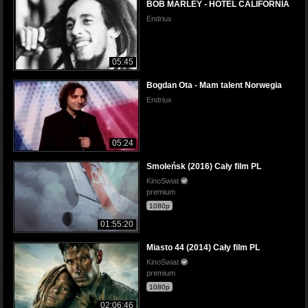
BOB MARLEY - HOTEL CALIFORNIA
Endriux
05:45
Bogdan Ota - Mam talent Norwegia
Endriux
05:24
Smoleńsk (2016) Cały film PL
KinoSwiat
premium
1080p
01:55:20
Miasto 44 (2014) Cały film PL
KinoSwiat
premium
1080p
02:06:46