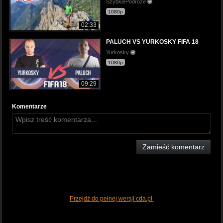
SzybkiePodroze
1080p
02:33
PALUCH VS YURKOSKY FIFA 18
Yurkosky
1080p
09:29
Komentarze
Zamieść komentarz
Przejdź do pełnej wersji cda.pl