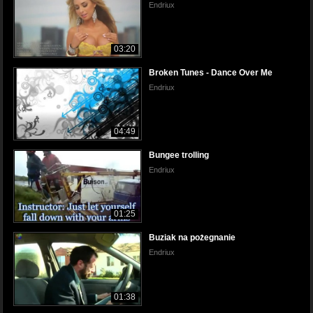
Endriux
03:20
Broken Tunes - Dance Over Me
Endriux
04:49
Bungee trolling
Endriux
01:25
Buziak na pożegnanie
Endriux
01:38