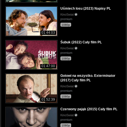
Uśmiech losu (2023) Napisy PL
KinoSwiat
premium
1080p
01:44:03
Śubuk (2022) Cały film PL
KinoSwiat
premium
1080p
01:47:00
Gotowi na wszystko. Exterminator
(2017) Cały film PL
KinoSwiat
premium
1080p
01:52:39
Czerwony pająk (2015) Cały film PL
KinoSwiat
premium
1080p