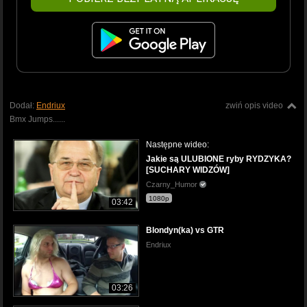
Dodał:
Endriux
zwiń opis video
Bmx Jumps......
Następne wideo:
Jakie są ULUBIONE ryby RYDZYKA?
[SUCHARY WIDZÓW]
Czarny_Humor
1080p
03:42
Blondyn(ka) vs GTR
Endriux
03:26