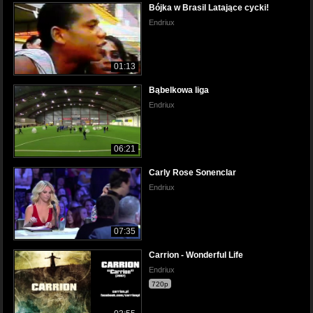
Bójka w Brasil Latające cycki!
Endriux
01:13
Bąbelkowa liga
Endriux
06:21
Carly Rose Sonenclar
Endriux
07:35
Carrion - Wonderful Life
Endriux
720p