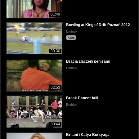
01:49
Bowling at King of Drift Poznań 2012
Endriux
720p
00:30
Bracia złączeni penisami
Endriux
02:53
Break Dancer faill
Endriux
00:44
Britani i Katya Bursyaga