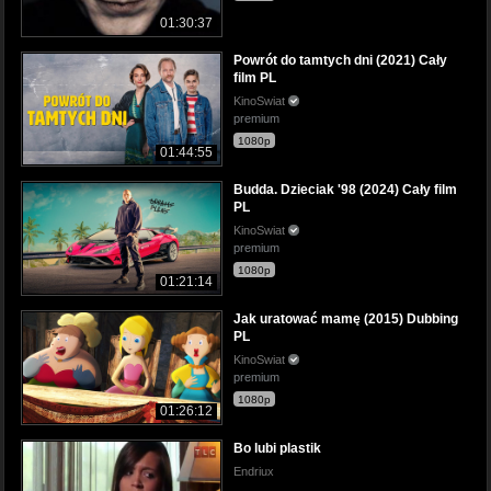
01:30:37
Powrót do tamtych dni (2021) Cały
film PL
KinoSwiat
premium
1080p
01:44:55
Budda. Dzieciak '98 (2024) Cały film
PL
KinoSwiat
premium
1080p
01:21:14
Jak uratować mamę (2015) Dubbing
PL
KinoSwiat
premium
1080p
01:26:12
Bo lubi plastik
Endriux