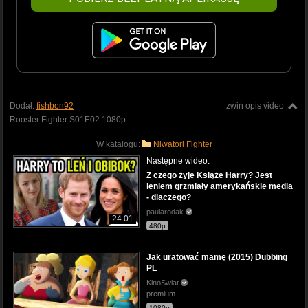
Dodał:
fishbon92
zwiń opis video
Rooster Fighter S01E02 1080p
W katalogu:
Niwatori Fighter
Następne wideo:
Z czego żyje Książe Harry? Jest
leniem grzmiały amerykańskie media
- dlaczego?
paularodak
24:01
480p
Jak uratować mamę (2015) Dubbing
PL
KinoSwiat
premium
1080p