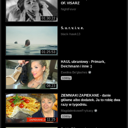
OF. VISARZ
NightFever
01:30:22
S. u. r. v. i. v. e.
black-hawk13
01:25:53
HAUL ubraniowy - Primark,
Deichmann i inne :)
Ewelina Be'glashes
1080p
08:23
ZIEMNIAKI ZAPIEKANE - danie
główne albo dodatek. Ja to robię dwa
razy w tygodniu.
MagdalenkoweFrykasy
1080p
11:25