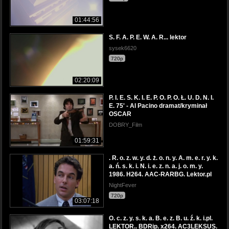
01:44:56
S. F. A. P. E. W. A. R... lektor
sysek6620
720p
02:20:09
P. I. E. S. K. I. E. P. O. P. O. Ł. U. D. N. I.
E. 75' - Al Pacino dramat/kryminał
OSCAR
DOBRY_Film
01:59:31
. R. o. z. w. y. d. ż. o. n. y. A. m. e. r. y. k.
a. ń. s. k. i. N. i. e. z. n. a. j. o. m. y.
1986. H264. AAC-RARBG. Lektor.pl
NightFever
720p
03:07:18
O. c. z. y. s. k. a. B. e. z. B. u. ź. k. i.pl.
LEKTOR.. BDRip. x264. AC3LEKSUS.