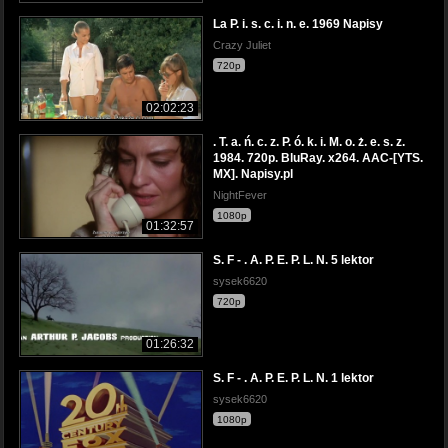
La P. i. s. c. i. n. e. 1969 Napisy
Crazy Juliet
720p
02:02:23
. T. a. ń. c. z. P. ó. k. i. M. o. ż. e. s. z.
1984. 720p. BluRay. x264. AAC-[YTS.
MX]. Napisy.pl
NightFever
1080p
01:32:57
S. F - . A. P. E. P. L. N. 5 lektor
sysek6620
720p
01:26:32
S. F - . A. P. E. P. L. N. 1 lektor
sysek6620
1080p