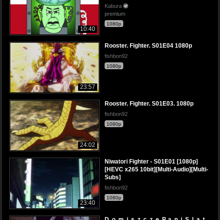
Kabura
premium
1080p
10:40
Rooster. Fighter. S01E04 1080p
fishbon92
1080p
23:57
Rooster. Fighter. S01E03. 1080p
fishbon92
1080p
24:02
Niwatori Fighter - S01E01 [1080p]
[HEVC x265 10bit][Multi-Audio][Multi-
Subs]
fishbon92
1080p
23:40
D. o. m. i. s. z. c. z. e. P. a. n. i. S. l. a. t.