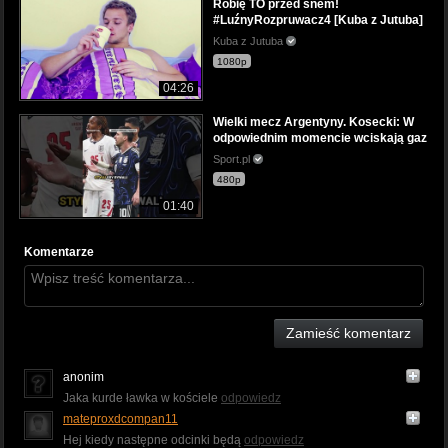
Robię TO przed snem!
#LuźnyRozpruwacz4 [Kuba z Jutuba]
Kuba z Jutuba
1080p
04:26
Wielki mecz Argentyny. Kosecki: W
odpowiednim momencie wciskają gaz
Sport.pl
480p
01:40
Komentarze
Zamieść komentarz
anonim
Jaka kurde ławka w kościele
odpowiedz
mateproxdcompan11
Hej kiedy następne odcinki będą
odpowiedz