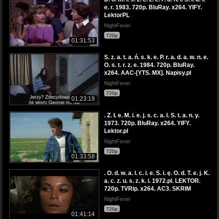
e. r. 1983. 720p. BluRay. x264. YIFY.
LektorPL
NightFever
720p
01:31:53
S. z. a. t. a. ń. s. k. e. P. r. a. d. a. w. n. e.
O. s. t. r. z. e. 1984. 720p. BluRay.
x264. AAC-[YTS. MX]. Napisy.pl
NightFever
720p
01:23:19
. Z. ł. e. M. i. e. j. s. c. a. I. S. t. a. n. y.
1973. 720p. BluRay. x264. YIFY.
Lektor.pl
NightFever
720p
01:33:58
. O. d. w. a. l. c. i. e. S. i. ę. O. d. T. e. j. K.
a. c. z. u. s. z. k. i. 1972.pl. LEKTOR.
720p. TVRip. x264. AC3. SKRIM
NightFever
720p
01:41:14