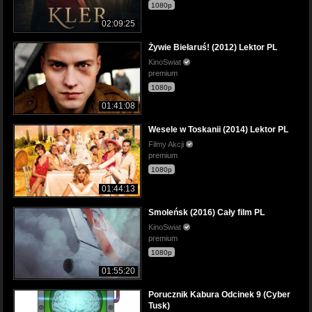
1080p
02:09:25
Żywie Biełaruś! (2012) Lektor PL
KinoSwiat
premium
1080p
01:41:08
Wesele w Toskanii (2014) Lektor PL
Filmy Akcji
premium
1080p
01:44:13
Smoleńsk (2016) Cały film PL
KinoSwiat
premium
1080p
01:55:20
Porucznik Kabura Odcinek 9 (Cyber
Tusk)