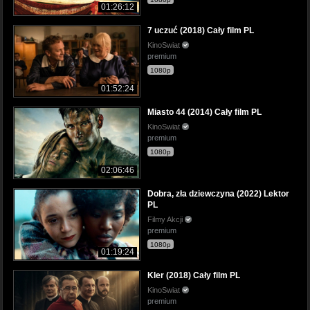
01:26:12
7 uczuć (2018) Cały film PL
KinoSwiat
premium
1080p
01:52:24
Miasto 44 (2014) Cały film PL
KinoSwiat
premium
1080p
02:06:46
Dobra, zła dziewczyna (2022) Lektor
PL
Filmy Akcji
premium
1080p
01:19:24
Kler (2018) Cały film PL
KinoSwiat
premium