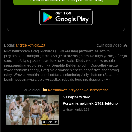
Dodał:
andrzej-kmicic123
zwiń opis video
Pilot helikoptera Greg Richards (Elvis Presley) prowadzi ze swoim
przyjacielem Dannym (James Shigeta) przedsiębiorstwo turystyczne, którego
specjalnością są czarterowe loty na Hawaje. Kiedy władze - w osobie
nieprzejednanego urzędnika Donalda Beldena (John Doucette) - grożą
zawieszeniem licencji, Greg staje wobec niebezpieczeństwa finansowej
ruiny. Wraz ze wspólnikiem i oddaną sekretarką Judy Hudson (Suzanna
Leigh) postanawia zrobić wszystko, żeby do tego nie dopuścić.(M)
W katalogu:
Kostiumowe przygodowe ,historyczne
Następne wideo:
Porwanie. sabinek. 1961. lektor.pl
andrzej-kmicic123
01:26:18