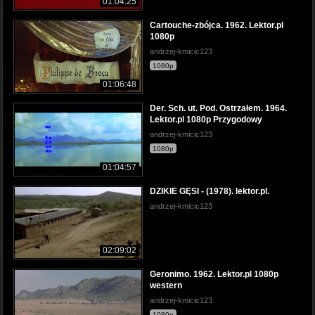
01:04:25
Cartouche-zbójca. 1962. Lektor.pl
1080p
andrzej-kmicic123
1080p
01:06:48
Der. Sch. ut. Pod. Ostrzałem. 1964.
Lektor.pl 1080p Przygodowy
andrzej-kmicic123
1080p
01:04:57
DZIKIE GĘSI - (1978). lektor.pl.
andrzej-kmicic123
02:09:02
Geronimo. 1962. Lektor.pl 1080p
western
andrzej-kmicic123
1080p