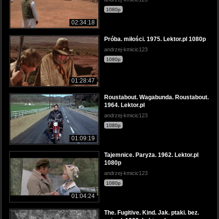
1080p
02:34:18
Próba. miłości. 1975. Lektor.pl 1080p
andrzej-kmicic123
1080p
01:28:47
Roustabout. Wagabunda. Roustabout.
1964. Lektor.pl
andrzej-kmicic123
1080p
01:09:19
Tajemnice. Paryża. 1962. Lektor.pl
1080p
andrzej-kmicic123
1080p
01:04:24
The. Fugitive. Kind. Jak. ptaki. bez.