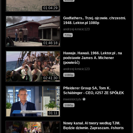
01:04:29
Godfathers.. Trzej. ojcowie. chrzestni.
1948. Lektor.pl 1080p
andrzej-kmicic123
720p
01:46:18
Hawaje. Hawaii. 1966. Lektor.pl . na
podstawie James A. Michener
(powieść)
andrzej-kmicic123
1080p
02:41:30
Pfleiderer Group SA, Tom K.
Schäbinger - CEO, #257 ZE SPÓŁEK
inwestorzytv
1080p
01:11
Nowy kanał. AI twory według TJM.
Będzie dziwnie. Zapraszam. #shorts