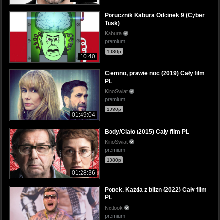
Porucznik Kabura Odcinek 9 (Cyber
Tusk)
Kabura
premium
1080p
10:40
Ciemno, prawie noc (2019) Cały film
PL
KinoSwiat
premium
1080p
01:49:04
Body/Ciało (2015) Cały film PL
KinoSwiat
premium
1080p
01:28:36
Popek. Każda z blizn (2022) Cały film
PL
Netlook
premium