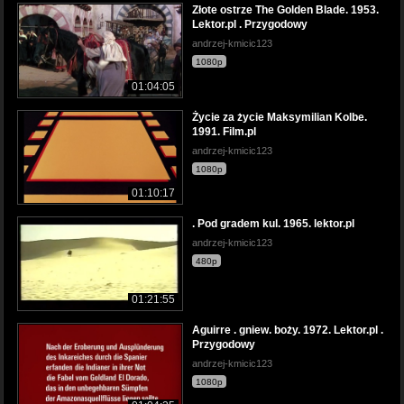
Złote ostrze The Golden Blade. 1953.
Lektor.pl . Przygodowy
andrzej-kmicic123
1080p
01:04:05
Życie za życie Maksymilian Kolbe.
1991. Film.pl
andrzej-kmicic123
1080p
01:10:17
. Pod gradem kul. 1965. lektor.pl
andrzej-kmicic123
480p
01:21:55
Aguirre . gniew. boży. 1972. Lektor.pl .
Przygodowy
andrzej-kmicic123
1080p