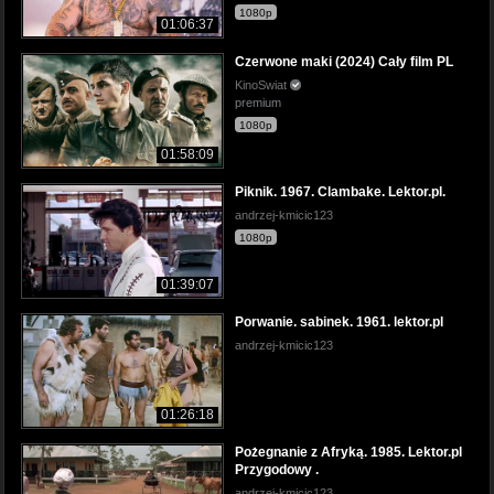
1080p
01:06:37
Czerwone maki (2024) Cały film PL
KinoSwiat
premium
1080p
01:58:09
Piknik. 1967. Clambake. Lektor.pl.
andrzej-kmicic123
1080p
01:39:07
Porwanie. sabinek. 1961. lektor.pl
andrzej-kmicic123
01:26:18
Pożegnanie z Afryką. 1985. Lektor.pl
Przygodowy .
andrzej-kmicic123