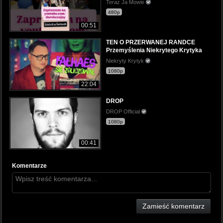
Teraz Ja Mowie
480p
00:51
TEN O PRZERWANEJ RANDCE
Przemyślenia Niekrytego Krytyka
Niekryty Krytyk
1080p
22:04
DROP
DROP Official
1080p
00:41
Komentarze
Zamieść komentarz