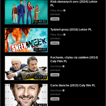
Klub złamanych serc (2024) Lektor
PL
Filmy Akcji
premium
1080p
01:40:52
Tydzień grozy (2016) Lektor PL
Filmy Akcji
premium
1080p
01:48:03
Kochanie, chyba cię zabiłem (2014)
Cały Film PL
KinoSwiat
premium
1080p
01:27:19
Carte blanche (2015) Cały film PL
KinoSwiat
premium
1080p
01:44:53