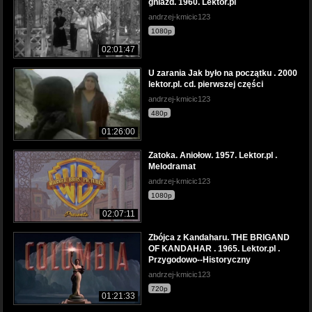
gniazd. 1960. Lektor.pl
andrzej-kmicic123
1080p
02:01:47
U zarania Jak było na początku . 2000
lektor.pl. cd. pierwszej części
andrzej-kmicic123
480p
01:26:00
Zatoka. Aniołow. 1957. Lektor.pl .
Melodramat
andrzej-kmicic123
1080p
02:07:11
Zbójca z Kandaharu. THE BRIGAND
OF KANDAHAR . 1965. Lektor.pl .
Przygodowo--Historyczny
andrzej-kmicic123
720p
01:21:33