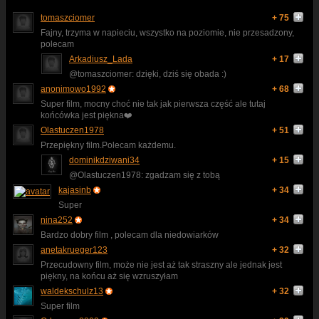
tomaszciomer
+ 75
Fajny, trzyma w napieciu, wszystko na poziomie, nie przesadzony,
polecam
Arkadiusz_Lada
+ 17
@tomaszciomer: dzięki, dziś się obada :)
anonimowo1992
+ 68
Super film, mocny choć nie tak jak pierwsza część ale tutaj
końcówka jest piękna❤️
Olastuczen1978
+ 51
Przepiękny film.Polecam każdemu.
dominikdziwani34
+ 15
@Olastuczen1978: zgadzam się z tobą
kajasinb
+ 34
Super
nina252
+ 34
Bardzo dobry film , polecam dla niedowiarków
anetakrueger123
+ 32
Przecudowny film, może nie jest aż tak straszny ale jednak jest
piękny, na końcu aż się wzruszyłam
waldekschulz13
+ 32
Super film