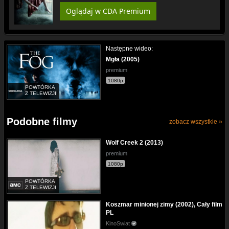
Oglądaj w CDA Premium
Następne wideo:
Mgła (2005)
premium
1080p
POWTÓRKA
Z TELEWIZJI
Podobne filmy
zobacz wszystkie »
Wolf Creek 2 (2013)
premium
1080p
POWTÓRKA
Z TELEWIZJI
Koszmar minionej zimy (2002), Cały film
PL
KinoSwiat