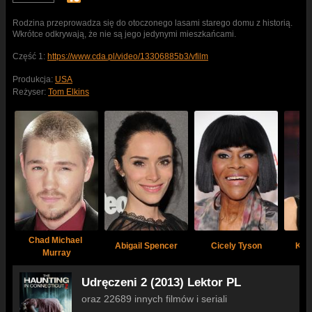
Rodzina przeprowadza się do otoczonego lasami starego domu z historią.
Wkrótce odkrywają, że nie są jego jedynymi mieszkańcami.
Część 1:
https://www.cda.pl/video/13306885b3/vfilm
Produkcja:
USA
Reżyser:
Tom Elkins
Chad Michael 
Abigail Spencer
Cicely Tyson
Kat
Murray
Udręczeni 2 (2013) Lektor PL
oraz 22689 innych filmów i seriali