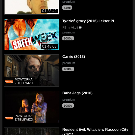
premium
720p
01:28:42
Tydzień grozy (2016) Lektor PL
Filmy Akcji
premium
1080p
01:48:03
Carrie (2013)
premium
1080p
POWTÓRKA
Z TELEWIZJI
Baba Jaga (2016)
premium
1080p
POWTÓRKA
Z TELEWIZJI
Resident Evil: Witajcie w Raccoon City
(2021)