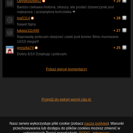
Odyseusz8802
+ 29
Bardzo ciekawa historia, straszy..ale postać dziewczynki jest
najlepsza..i przepiękna końcówka ❤
joa5114
+ 28
Nawet fajny
lukasz111440
+ 27
Naprawdę polecam obejrzeć ciarki pod koniec filmu murowane
10/10 mega!!!
groszka74
+ 25
Dobry 8/10 Dziękuję i polecam.
Pokaż więcej komentarzy
Przejdź do pełnej wersji cda.pl
Nasz serwis wykorzystuje pliki cookie (zobacz
naszą politykę
). Warunki
przechowywania lub dostępu do plików cookies możesz zmienić w