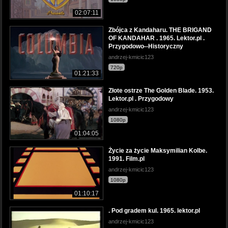
02:07:11
Zbójca z Kandaharu. THE BRIGAND
OF KANDAHAR . 1965. Lektor.pl .
Przygodowo--Historyczny
andrzej-kmicic123
720p
01:21:33
Złote ostrze The Golden Blade. 1953.
Lektor.pl . Przygodowy
andrzej-kmicic123
1080p
01:04:05
Życie za życie Maksymilian Kolbe.
1991. Film.pl
andrzej-kmicic123
1080p
01:10:17
. Pod gradem kul. 1965. lektor.pl
andrzej-kmicic123