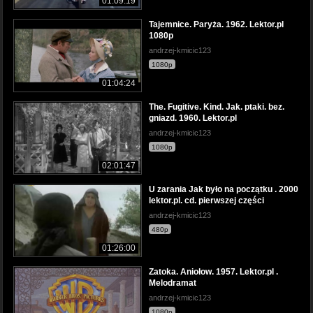
01:09:19
Tajemnice. Paryża. 1962. Lektor.pl
1080p
andrzej-kmicic123
1080p
01:04:24
The. Fugitive. Kind. Jak. ptaki. bez.
gniazd. 1960. Lektor.pl
andrzej-kmicic123
1080p
02:01:47
U zarania Jak było na początku . 2000
lektor.pl. cd. pierwszej części
andrzej-kmicic123
480p
01:26:00
Zatoka. Aniołow. 1957. Lektor.pl .
Melodramat
andrzej-kmicic123
1080p