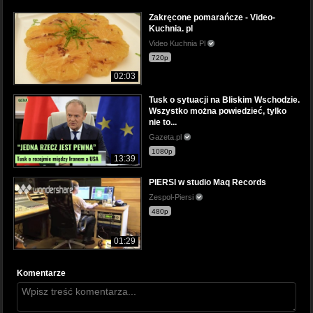
Zakręcone pomarańcze - Video-
Kuchnia. pl
Video Kuchnia Pl
720p
02:03
Tusk o sytuacji na Bliskim Wschodzie.
Wszystko można powiedzieć, tylko
nie to...
Gazeta.pl
1080p
13:39
PIERSI w studio Maq Records
Zespol-Piersi
480p
01:29
Komentarze