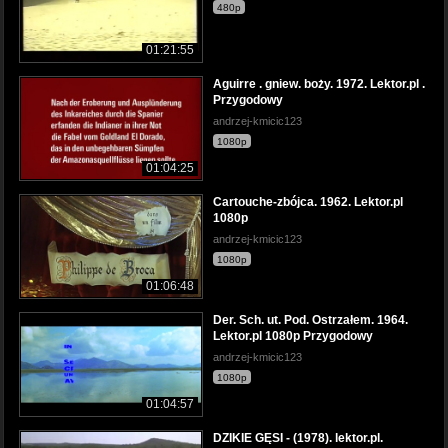
480p
01:21:55
Aguirre . gniew. boży. 1972. Lektor.pl .
Przygodowy
andrzej-kmicic123
1080p
01:04:25
Cartouche-zbójca. 1962. Lektor.pl
1080p
andrzej-kmicic123
1080p
01:06:48
Der. Sch. ut. Pod. Ostrzałem. 1964.
Lektor.pl 1080p Przygodowy
andrzej-kmicic123
1080p
01:04:57
DZIKIE GĘSI - (1978). lektor.pl.