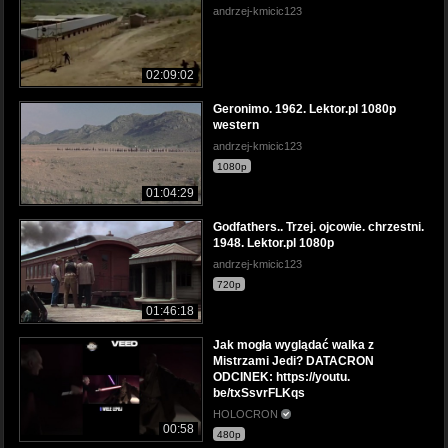
andrzej-kmicic123
02:09:02
Geronimo. 1962. Lektor.pl 1080p
western
andrzej-kmicic123
1080p
01:04:29
Godfathers.. Trzej. ojcowie. chrzestni.
1948. Lektor.pl 1080p
andrzej-kmicic123
720p
01:46:18
Jak mogła wyglądać walka z
Mistrzami Jedi? DATACRON
ODCINEK: https://youtu.
be/txSsvrFLKqs
HOLOCRON
00:58
480p