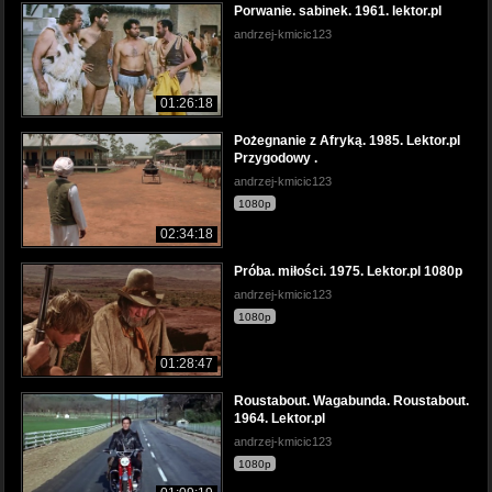
Porwanie. sabinek. 1961. lektor.pl
andrzej-kmicic123
01:26:18
Pożegnanie z Afryką. 1985. Lektor.pl
Przygodowy .
andrzej-kmicic123
1080p
02:34:18
Próba. miłości. 1975. Lektor.pl 1080p
andrzej-kmicic123
1080p
01:28:47
Roustabout. Wagabunda. Roustabout.
1964. Lektor.pl
andrzej-kmicic123
1080p