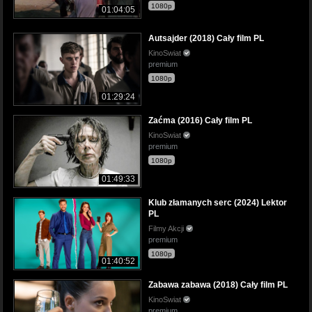
1080p
01:04:05
Autsajder (2018) Cały film PL
KinoSwiat
premium
1080p
01:29:24
Zaćma (2016) Cały film PL
KinoSwiat
premium
1080p
01:49:33
Klub złamanych serc (2024) Lektor
PL
Filmy Akcji
premium
1080p
01:40:52
Zabawa zabawa (2018) Cały film PL
KinoSwiat
premium