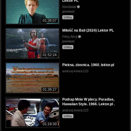
Lektor PL
KinoSwiat
premium
1080p
01:36:07
Miłość na Bali (2024) Lektor PL
Filmy Akcji
premium
1080p
01:52:24
Piekna. zlosnica. 1960. lektor.pl
andrzej-kmicic123
01:36:27
Podrap Mnie W plecy. Paradise,
Hawaiian Style. 1966. Lektor.pl .
andrzej-kmicic123
1080p
01:18:30