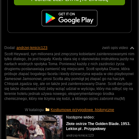
Dodał:
andrzej-kmicic123
zwiń opis video
Scott Heyward, syn milionera jest zmęczony kobietami zainteresowanymi nim
tylko dlatego, że jest bogaty. Kiedy stara się o stanowisko instruktora jazdy na
nartach wodnych spotyka Toma. Ponieważ każdy z nich zazdrości życia
drugiemu postanawiają zamienić się miejscami. Scott spotyka Diane, która
próbuje złapać bogatego faceta i kiedy dziewczyna wpada w oko playboyowi
Jamesowi Jamsonowi, prosi Scotta aby pomógł jej złapać go na haczyk.
Chłopak zgadza się, ale on także jest zainteresowany Diane. Scott decyduje
się także zbudować łódź żeby wziąć udział w wyścigu, który ma odbyć się na
terenie hotelu jednak używa nowego, eksperymentalnego środka
chemicznego, który nie trzyma się łodzi, a którego ojciec zabronił mu(M)
W katalogu:
Kostiumowe przygodowe ,historyczne
Następne wideo:
Złote ostrze The Golden Blade. 1953.
Lektor.pl . Przygodowy
andrzej-kmicic123