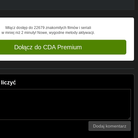
Włącz dostęp do 22679 znakomitych filmów i seriali
w mniej niż 2 minuty! Nowe, wygodne metody aktywacji.
Dołącz do CDA Premium
liczyć
Dodaj komentarz