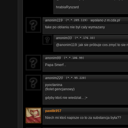
hrabiaRyszard
anonim119
wysłano z m.cda.pl
(*.*.205.119)
fake po oblaniu nie byl caly wymazany
anonim33
(*.*.176.33)
@anonim119: jak sie próbuje cos zmyć to sie
anonim99
(*.*.106.99)
Papa Smerf ..
anonim220
(*.*.95.220)
pyoctanina
(fiolet gencjanowy)
.
gdyby ktoś nie wiedział... ;>
pawlik957
Niech mi ktoś napisze co to za substancja była??