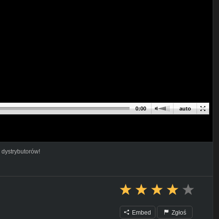
0:00
auto
 dystrybutorów!
Embed
Zgłoś