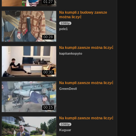
01:27
Na kumpli z budowy zawsze
można liczyć
1080p
pele1
00:28
Na kumpli zawsze można liczyć
kapitankopyto
00:30
Na kumpli zawsze można liczyć
GreenDevil
00:15
Na kumpli zawsze można liczyć
1080p
Kuguar