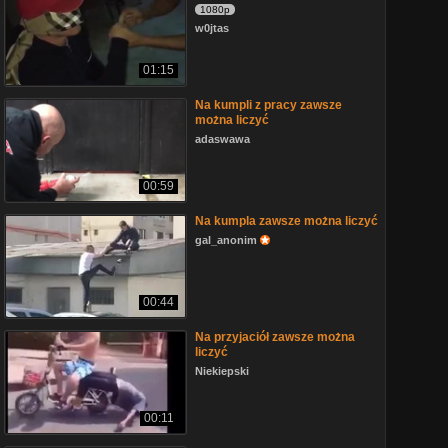
1080p
w0jtas
01:15
Na kumpli z pracy zawsze
można liczyć
adaswawa
00:59
Na kumpla zawsze można liczyć
gal_anonim
00:44
Na przyjaciół zawsze można
liczyć
Niekiepski
00:11