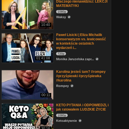
Dlaczego nienawidzisz: LEKCJI
MATEMATYKI
1080p
Waksy
10:40
Paweł Lisicki | Eliza Michalik
konserwatyzm vs. lewicowość
w kontekście ostatnich
wydarzeń i...
720p
01:41:08
Monika Jaruzelska zapr...
Karolina jesteś tam? #rompey
#przyśpiewki #przyśpiewka
#karolina
Rompey
00:11
KETO PYTANIA i ODPOWIEDZI, i
jak ratowałem LUDZKIE ŻYCIE
1080p
Ketoaktywnie
30:16