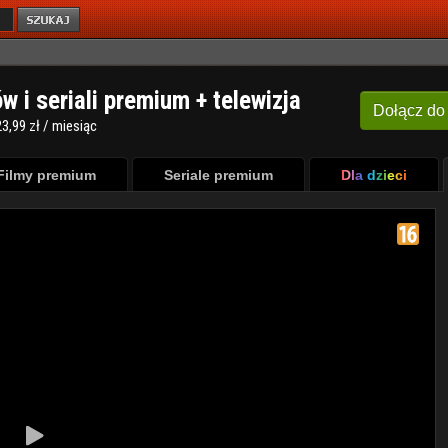
ów i seriali premium + telewizja
Dołącz
do
3,99 zł / miesiąc
Filmy premium
Seriale premium
Dla dzieci