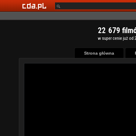
2
2
6
7
9
film
w super cenie już od 2
Strona główna