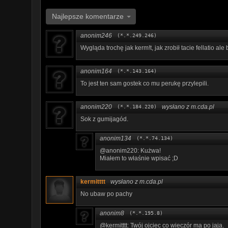
Najlepsze komentarze
anonim246
(*.*.249.246)
Wygląda trochę jak kerm!t, jak zrobił tacie fellatio ale
anonim164
(*.*.143.164)
To jest ten sam gostek co mu perukę przylepili.
anonim220
wysłano z m.cda.pl
(*.*.184.220)
Sok z gumijagód.
anonim134
(*.*.74.134)
@anonim220: Kużwa!
Miałem to właśnie wpisać ;D
kermitttt
wysłano z m.cda.pl
No ubaw po pachy
anonim8
(*.*.195.8)
@kermitttt: Twój ojciec co wieczór ma po jaja.