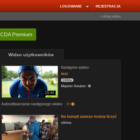
LOGOWANIE
REJESTRACJA
+ dodaj wideo
 CDA Premium
Wideo użytkowników
Następne wideo:
test
1080p
Majster Amator
29:46
Autoodtwarzanie następnego wideo
on
Na kumpli zawsze można liczyć
ultima