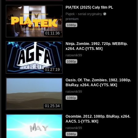
PIĄTEK (2025) Cały film PL
Piątek - serial oryginalny
premium
1080p
01:11:36
Ninja. Zombie. 1992. 720p. WEBRip.
x264. AAC-[YTS. MX]
ratownik99
1080p
01:27:19
Oasis. Of. The. Zombies. 1982. 1080p.
BluRay. x264. AAC-[YTS. MX]
ratownik99
1080p
01:25:34
Osombie. 2012. 1080p. BluRay. x264.
AAC5. 1-[YTS. MX]
ratownik99
1080p