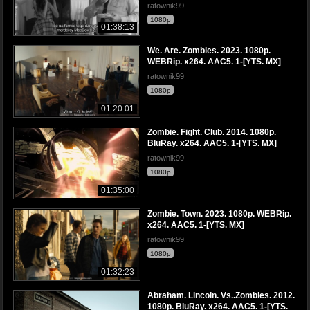
ratownik99
1080p
01:38:13
We. Are. Zombies. 2023. 1080p.
WEBRip. x264. AAC5. 1-[YTS. MX]
ratownik99
1080p
01:20:01
Zombie. Fight. Club. 2014. 1080p.
BluRay. x264. AAC5. 1-[YTS. MX]
ratownik99
1080p
01:35:00
Zombie. Town. 2023. 1080p. WEBRip.
x264. AAC5. 1-[YTS. MX]
ratownik99
1080p
01:32:23
Abraham. Lincoln. Vs..Zombies. 2012.
1080p. BluRay. x264. AAC5. 1-[YTS.