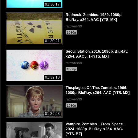
01:30:17
Redneck. Zombies. 1989. 1080p.
BluRay. x264. AAC-[YTS. MX]
ratownik99
1080p
01:30:21
Seoul. Station. 2016. 1080p. BluRay.
x264. AAC5. 1-[YTS. MX]
ratownik99
1080p
01:32:10
The.plague. Of. The. Zombies. 1966.
1080p. BluRay. x264. AAC-[YTS. MX]
ratownik99
1080p
01:29:53
Vampire. Zombies....From. Space.
2024. 1080p. BluRay. x264. AAC-
[YTS. BZ]