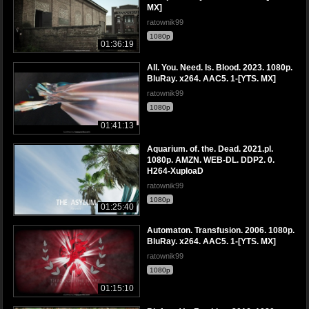
MX]
ratownik99
1080p
01:36:19
All. You. Need. Is. Blood. 2023. 1080p.
BluRay. x264. AAC5. 1-[YTS. MX]
ratownik99
1080p
01:41:13
Aquarium. of. the. Dead. 2021.pl.
1080p. AMZN. WEB-DL. DDP2. 0.
H264-XuploaD
ratownik99
1080p
01:25:40
Automaton. Transfusion. 2006. 1080p.
BluRay. x264. AAC5. 1-[YTS. MX]
ratownik99
1080p
01:15:10