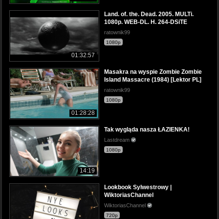
Land. of. the. Dead. 2005. MULTi.
1080p. WEB-DL. H. 264-DSiTE
ratownik99
1080p
01:32:57
Masakra na wyspie Zombie Zombie
Island Massacre (1984) [Lektor PL]
ratownik99
1080p
01:28:28
Tak wygląda nasza ŁAZIENKA!
Lastdream
1080p
14:19
Lookbook Sylwestrowy |
WiktoriasChannel
WiktoriasChannel
720p