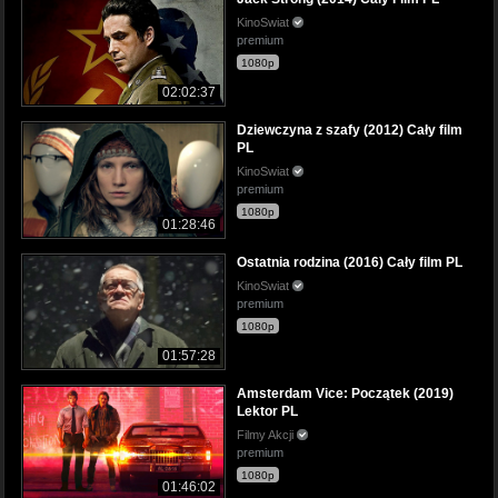
KinoSwiat
premium
1080p
02:02:37
Dziewczyna z szafy (2012) Cały film
PL
KinoSwiat
premium
1080p
01:28:46
Ostatnia rodzina (2016) Cały film PL
KinoSwiat
premium
1080p
01:57:28
Amsterdam Vice: Początek (2019)
Lektor PL
Filmy Akcji
premium
1080p
01:46:02