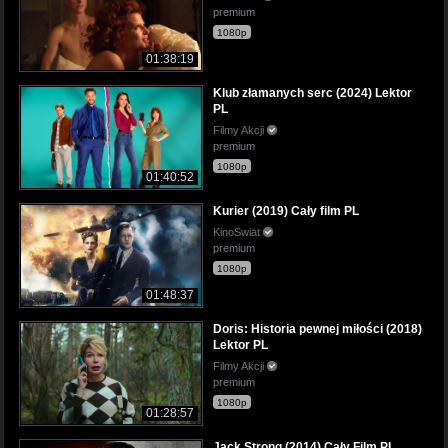
premium
1080p
01:38:19
Klub złamanych serc (2024) Lektor
PL
Filmy Akcji
premium
1080p
01:40:52
Kurier (2019) Cały film PL
KinoSwiat
premium
1080p
01:48:37
Doris: Historia pewnej miłości (2018)
Lektor PL
Filmy Akcji
premium
1080p
01:28:57
Jack Strong (2014) Cały Film PL