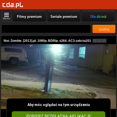
Filmy premium
Seriale premium
Dla dzieci
MENU
szukaj
Noc Zombie. [2013].pl. 1080p. BDRip. x264. AC3-zakrza201
01:32:33
Aby móc oglądać na tym urządzeniu
POBIERZ BEZPŁATNĄ APLIKACJĘ