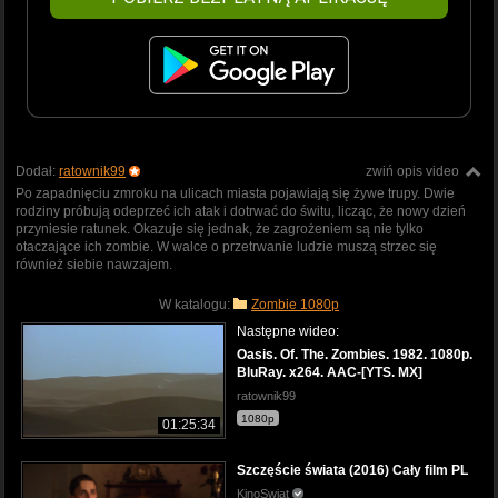
Dodał:
ratownik99
zwiń opis video
Po zapadnięciu zmroku na ulicach miasta pojawiają się żywe trupy. Dwie
rodziny próbują odeprzeć ich atak i dotrwać do świtu, licząc, że nowy dzień
przyniesie ratunek. Okazuje się jednak, że zagrożeniem są nie tylko
otaczające ich zombie. W walce o przetrwanie ludzie muszą strzec się
również siebie nawzajem.
W katalogu:
Zombie 1080p
Następne wideo:
Oasis. Of. The. Zombies. 1982. 1080p.
BluRay. x264. AAC-[YTS. MX]
ratownik99
1080p
01:25:34
Szczęście świata (2016) Cały film PL
KinoSwiat