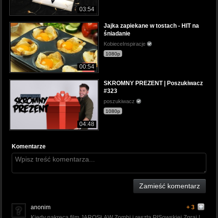
03:54
Jajka zapiekane w tostach - HIT na
śniadanie
KobieceInspiracje
1080p
00:54
SKROMNY PREZENT | Poszukiwacz
#323
poszukiwacz
1080p
04:48
Komentarze
Zamieść komentarz
anonim
+ 3
Kiedy nakręcą film JAROSŁAW Zombi i reszta PISowskiej Zgrai !