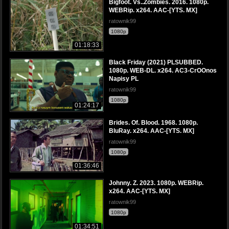
Bigfoot. Vs..Zombies. 2016. 1080p.
WEBRip. x264. AAC-[YTS. MX]
ratownik99
1080p
01:18:33
Black Friday (2021) PLSUBBED.
1080p. WEB-DL. x264. AC3-CrOOnos
Napisy PL
ratownik99
1080p
01:24:17
Brides. Of. Blood. 1968. 1080p.
BluRay. x264. AAC-[YTS. MX]
ratownik99
1080p
01:36:46
Johnny. Z. 2023. 1080p. WEBRip.
x264. AAC-[YTS. MX]
ratownik99
1080p
01:34:51