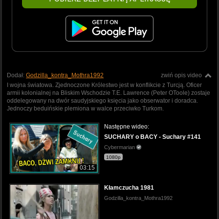
Dodał:
Godzilla_kontra_Mothra1992
zwiń opis video
I wojna światowa. Zjednoczone Królestwo jest w konflikcie z Turcją. Oficer
armii kolonialnej na Bliskim Wschodzie T.E. Lawrence (Peter OToole) zostaje
oddelegowany na dwór saudyjskiego księcia jako obserwator i doradca.
Jednoczy beduińskie plemiona w walce przeciwko Turkom.
Następne wideo:
SUCHARY o BACY - Suchary #141
Cybermarian
1080p
03:15
Kłamczucha 1981
Godzilla_kontra_Mothra1992