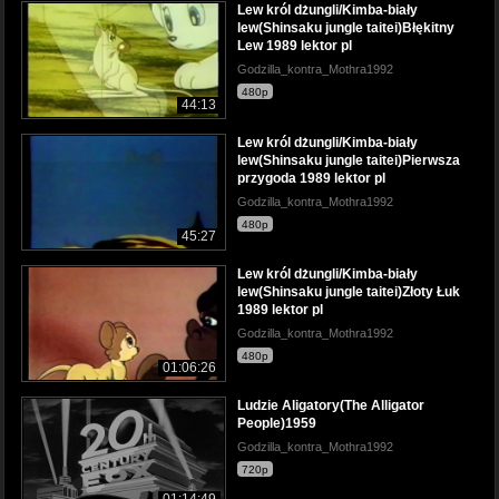
Lew król dżungli/Kimba-biały
lew(Shinsaku jungle taitei)Błękitny
Lew 1989 lektor pl
Godzilla_kontra_Mothra1992
480p
44:13
Lew król dżungli/Kimba-biały
lew(Shinsaku jungle taitei)Pierwsza
przygoda 1989 lektor pl
Godzilla_kontra_Mothra1992
480p
45:27
Lew król dżungli/Kimba-biały
lew(Shinsaku jungle taitei)Złoty Łuk
1989 lektor pl
Godzilla_kontra_Mothra1992
480p
01:06:26
Ludzie Aligatory(The Alligator
People)1959
Godzilla_kontra_Mothra1992
720p