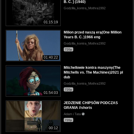
B. C. ] (1940)
Godzilla_kontra_Mothra1992
01:15:19
Milion przed naszą erą(One Million
Years B. C. )1966 eng
Godzilla_kontra_Mothra1992
720p
01:40:22
Mitchellowie kontra maszyny(The
Mitchells vs. The Machines)2021 pl
dub
Godzilla_kontra_Mothra1992
720p
01:54:03
JEDZENIE CHIPSÓW PODCZAS
GRANIA #shorts
Adam i Tata
720p
00:12