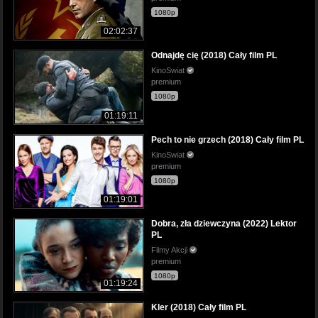
1080p
02:02:37
Odnajdę cię (2018) Cały film PL
KinoSwiat
premium
1080p
01:19:11
Pech to nie grzech (2018) Cały film PL
KinoSwiat
premium
1080p
01:19:01
Dobra, zła dziewczyna (2022) Lektor
PL
Filmy Akcji
premium
1080p
01:19:24
Kler (2018) Cały film PL