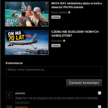
MAYA BAY niebiańska plaża w końcu
otwarta! Phi Phi islands
Marta Sielska
1080p
12:33
CZEMU NIE BUDUJEMY NOWYCH
SAMOLOTÓW?
Samoloty
1080p
10:29
Komentarze
Zamieść komentarz
anonim
ŚWIETNY FILM KSIĄŻKA BYŁA PEŁNA OKRUTNYCH OPISÓW
odpowiedz
leonkerol