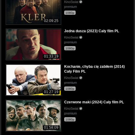
KinoSwiat
premium
1080p
02:09:25
Jedna dusza (2023) Cały film PL
KinoSwiat
premium
1080p
01:33:19
Kochanie, chyba cię zabiłem (2014)
Cały Film PL
KinoSwiat
premium
1080p
01:27:19
Czerwone maki (2024) Cały film PL
KinoSwiat
premium
1080p
01:58:09