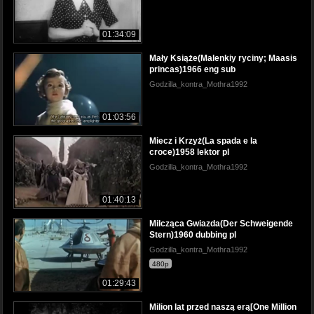
01:34:09
Mały Książe(Malenkiy ryciny; Maasis
princas)1966 eng sub
Godzilla_kontra_Mothra1992
01:03:56
Miecz i Krzyż(La spada e la
croce)1958 lektor pl
Godzilla_kontra_Mothra1992
01:40:13
Milcząca Gwiazda(Der Schweigende
Stern)1960 dubbing pl
Godzilla_kontra_Mothra1992
480p
01:29:43
Milion lat przed naszą erą[One Million