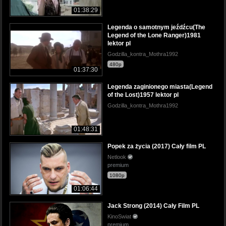
01:38:29
Legenda o samotnym jeźdźcu(The
Legend of the Lone Ranger)1981
lektor pl
Godzilla_kontra_Mothra1992
480p
01:37:30
Legenda zaginionego miasta(Legend
of the Lost)1957 lektor pl
Godzilla_kontra_Mothra1992
01:48:31
Popek za życia (2017) Cały film PL
Netlook
premium
1080p
01:06:44
Jack Strong (2014) Cały Film PL
KinoSwiat
premium