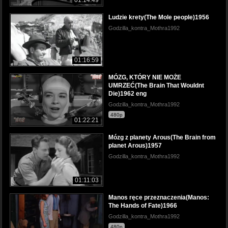
01:14:49
Ludzie krety(The Mole people)1956
Godzilla_kontra_Mothra1992
01:16:59
MÓZG, KTÓRY NIE MOŻE
UMRZEĆ(The Brain That Wouldnt
Die)1962 eng
Godzilla_kontra_Mothra1992
480p
01:22:21
Mózg z planety Arous(The Brain from
planet Arous)1957
Godzilla_kontra_Mothra1992
01:11:03
Manos ręce przeznaczenia(Manos:
The Hands of Fate)1966
Godzilla_kontra_Mothra1992
480p