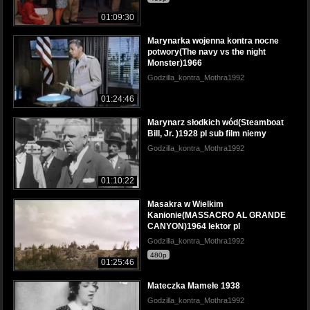
01:09:30
Marynarka wojenna kontra nocne
potwory(The navy vs the night
Monster)1966
Godzilla_kontra_Mothra1992
01:24:46
Marynarz słodkich wód(Steamboat
Bill, Jr. )1928 pl sub film niemy
Godzilla_kontra_Mothra1992
01:10:22
Masakra w Wielkim
Kanionie(MASSACRO AL GRANDE
CANYON)1964 lektor pl
Godzilla_kontra_Mothra1992
480p
01:25:46
Mateczka Mamełe 1938
Godzilla_kontra_Mothra1992