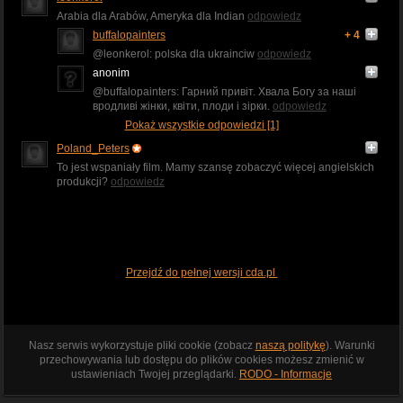
Arabia dla Arabów, Ameryka dla Indian
odpowiedz
buffalopainters
+ 4
@leonkerol: polska dla ukrainciw
odpowiedz
anonim
@buffalopainters: Гарний привіт. Хвала Богу за наші
вродливі жінки, квіти, плоди і зірки.
odpowiedz
Pokaż wszystkie odpowiedzi [1]
Poland_Peters
To jest wspaniały film. Mamy szansę zobaczyć więcej angielskich
produkcji?
odpowiedz
Przejdź do pełnej wersji cda.pl
Nasz serwis wykorzystuje pliki cookie (zobacz
naszą politykę
). Warunki
przechowywania lub dostępu do plików cookies możesz zmienić w
ustawieniach Twojej przeglądarki.
RODO - Informacje