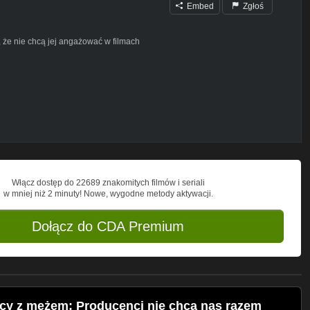
Embed
Zgłoś
że nie chcą jej angażować w filmach
le".
rtal
Portal
Włącz dostęp do 22689 znakomitych filmów i seriali
w mniej niż 2 minuty! Nowe, wygodne metody aktywacji.
Dołącz do CDA Premium
l
WideoPortal
cy z mężem: Producenci nie chcą nas razem