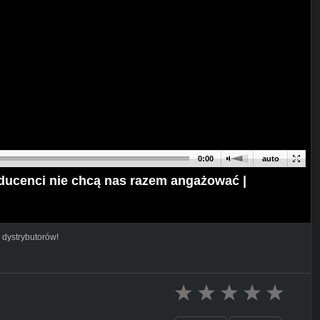
0:00
auto
ucenci nie chcą nas razem angażować |
 dystrybutorów!