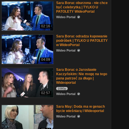
Sara Boruc oburzona - nie chce
być celebrytką | TYLKO U
PATOLETY WideoPortal
Wideo Portal
02:16
Sara Boruc odradza kupowanie
podróbek | TYLKO U PATOLETY
w WideoPortal
Wideo Portal
04:09
Sara Boruc o Jarosławie
Kaczyńskim: Nie mogę na tego
pana patrzeć za długo |
Wideoportal
1080p
02:57
Wideo Portal
Sara May: Doda ma w genach
bycie wieśniarą I Wideoportal
Wideo Portal