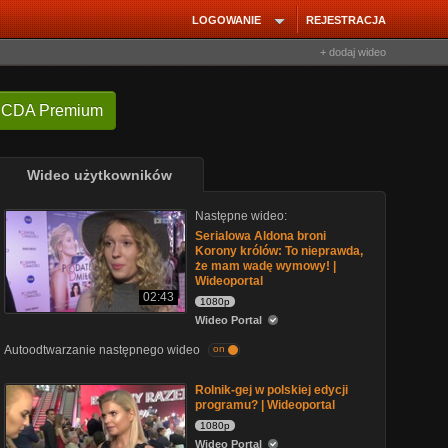
LOGOWANIE
REJESTRACJA
+ dodaj wideo
 CDA Premium
Wideo użytkowników
Następne wideo:
Serialowa Aldona broni
Korony królów: To nieprawda,
że mam wadę wymowy! |
Wideoportal
02:43
1080p
Wideo Portal
Autoodtwarzanie następnego wideo
on
Rolnik-gej w polskiej edycji
programu? | Wideoportal
1080p
Wideo Portal