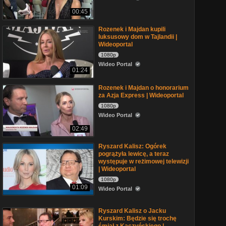
00:45
Rozenek i Majdan kupili
luksusowy dom w Tajlandii |
Wideoportal
1080p
Wideo Portal
01:24
Rozenek i Majdan o honorarium
za Azja Express | Wideoportal
1080p
Wideo Portal
02:49
Ryszard Kalisz: Ogórek
pogrążyła lewicę, a teraz
występuje w reżimowej telewizji
| Wideoportal
1080p
01:09
Wideo Portal
Ryszard Kalisz o Jacku
Kurskim: Będzie się trochę