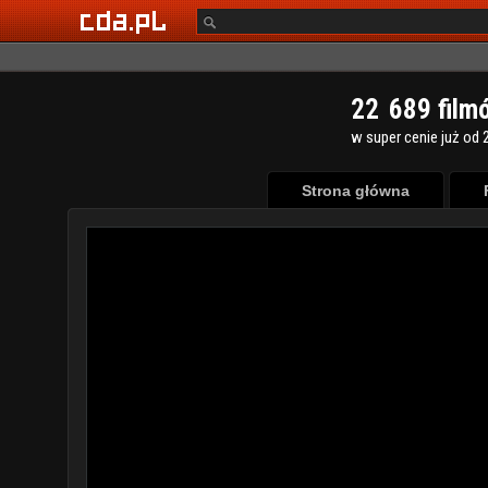
2
2
6
8
9
film
w super cenie już od 2
Strona główna