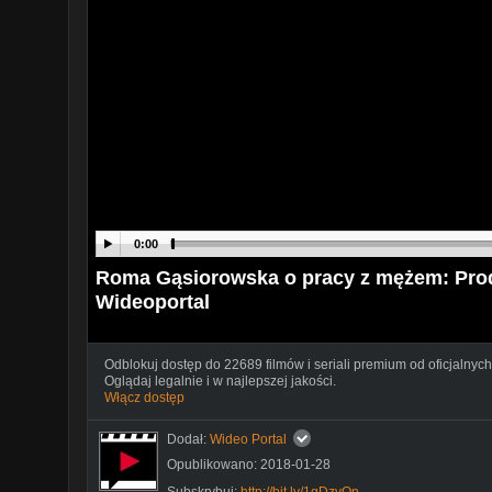
0:00
Roma Gąsiorowska o pracy z mężem: Prod
Wideoportal
Odblokuj dostęp do 22689 filmów i seriali premium od oficjalnych
Oglądaj legalnie i w najlepszej jakości.
Włącz dostęp
Dodał:
Wideo Portal
Opublikowano: 2018-01-28
Subskrybuj:
http://bit.ly/1qDzvOn