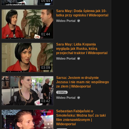
05:44
Sara May: Doda śpiewa jak 10-
latka przy ognisku I Wideoportal
Wideo Portal
01:44
Sara May: Lidia Kopania
wygląda jak Ruska, którą
przejechał traktor I Wideoportal
Wideo Portal
03:09
Sarsa: Jestem w drużynie
Jezusa i nie mam nic wspólnego
ze złem | Wideoportal
1080p
Wideo Portal
03:42
Sebastian Fabijański o
Smoleńsku: Można być za taki
film znienawidzonym |
Wideoportal