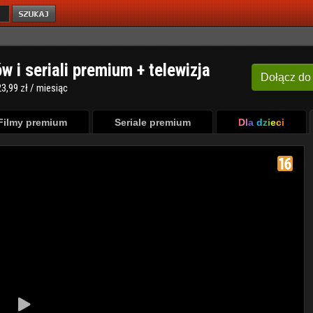
ów i seriali premium + telewizja
Dołącz
do
3,99 zł / miesiąc
Filmy premium
Seriale premium
Dla dzieci