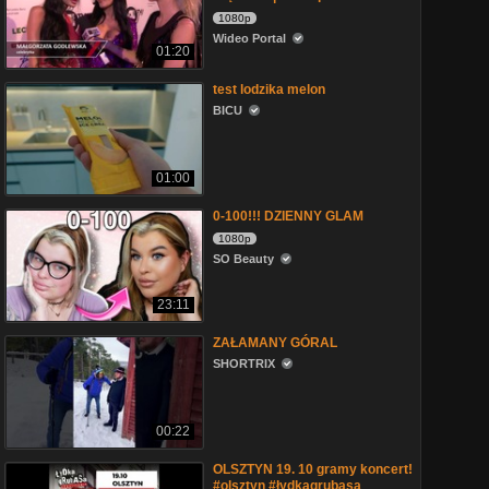
1080p
Wideo Portal
01:20
test lodzika melon
BICU
01:00
0-100!!! DZIENNY GLAM
1080p
SO Beauty
23:11
ZAŁAMANY GÓRAL
SHORTRIX
00:22
OLSZTYN 19. 10 gramy koncert!
#olsztyn #łydkagrubasa