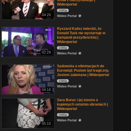
śmiał z Kaczyńskiego |
Wideoportal
1080p
04:20
Wideo Portal
Ryszard Kalisz twierdzi, że
Donald Tusk nie wystartuje w
kampanii prezydenckiej |
Wideoportal
1080p
02:29
Wideo Portal
Sadowska o eliminacjach do
Eurowizji: Poziom był tragiczny.
Jestem załamana | Wideoportal
1080p
Wideo Portal
04:18
Sara Boruc i jej siostra o
kupionych ostatnio ubraniach |
Wideoportal
1080p
Wideo Portal
05:10