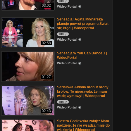
1080p
03:02
Wideo Portal
Sensacja! Agata Młynarska
planuje powrót programu Świat
się kręci | Wideoportal
1080p
Wideo Portal
02:58
Sensacja w You Can Dance 3 |
WideoPortal
Wideo Portal
01:27
Serialowa Aldona broni Korony
królów: To nieprawda, że mam
wadę wymowy! | Wideoportal
1080p
Wideo Portal
02:43
Siostra Godlewska żałuje: Mam
nadzieję, że nie wsadzą mnie do
więzienia | Wideoportal