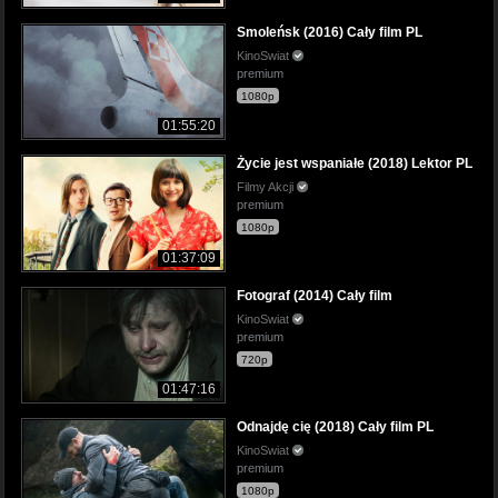
Smoleńsk (2016) Cały film PL
KinoSwiat
premium
1080p
01:55:20
Życie jest wspaniałe (2018) Lektor PL
Filmy Akcji
premium
1080p
01:37:09
Fotograf (2014) Cały film
KinoSwiat
premium
720p
01:47:16
Odnajdę cię (2018) Cały film PL
KinoSwiat
premium
1080p