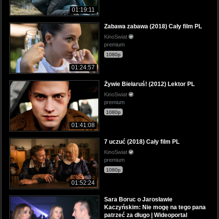
01:19:11
Zabawa zabawa (2018) Cały film PL
KinoSwiat
premium
1080p
01:24:57
Żywie Biełaruś! (2012) Lektor PL
KinoSwiat
premium
1080p
01:41:08
7 uczuć (2018) Cały film PL
KinoSwiat
premium
1080p
01:52:24
Sara Boruc o Jarosławie
Kaczyńskim: Nie mogę na tego pana
patrzeć za długo | Wideoportal