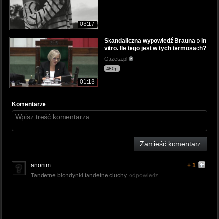
03:17
Skandaliczna wypowiedź Brauna o in
vitro. Ile tego jest w tych termosach?
Gazeta.pl
480p
01:13
Komentarze
Zamieść komentarz
anonim
+ 1
Tandetne blondynki tandetne ciuchy.
odpowiedz