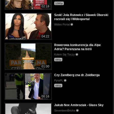
1080p
02:18
Szok! Jola Rutowicz i Sławek Oborski
rozstali się I Wideoportal
Wideo Portal
04:22
Rowerowa konkurencja dla Alpe
Adria? Parenzana na Istrii
Kołem Się Toczy
480p
01:00
Czy Zandberg zna dr. Zoidberga
PytaPL
480p
00:16
Jakub Nox Ambroziak - Glass Sky
SeventeenBricks