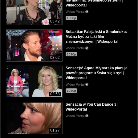
nie mam nic wspólnego ze złem |
Wideoportal
Wideo Portal
1080p
03:42
Sebastian Fabijański o Smoleńsku:
Można być za taki film
znienawidzonym | Wideoportal
Wideo Portal
1080p
03:02
Sensacja! Agata Młynarska planuje
powrót programu Świat się kręci |
Wideoportal
Wideo Portal
1080p
02:58
Sensacja w You Can Dance 3 |
WideoPortal
Wideo Portal
01:27