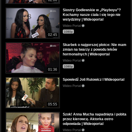
Siostry Godlewskie w „Playboyu”?
Kochamy nasze ciała i się tego nie
wstydzimy | Wideoportal
Wideo Portal
1080p
02:45
Skarbek o najgorszej plotce: Nie mam
zmian na twarzy z powodu leków
hormonalnych | Wideoportal
Wideo Portal
1080p
01:36
Spowiedź Joli Rutowicz I Wideoportal
Wideo Portal
05:55
Szok! Anna Mucha napadnięta i pobita
przez kierowcę. Aktorka ostro
odpowiada | Wideoportal
Wideo Portal