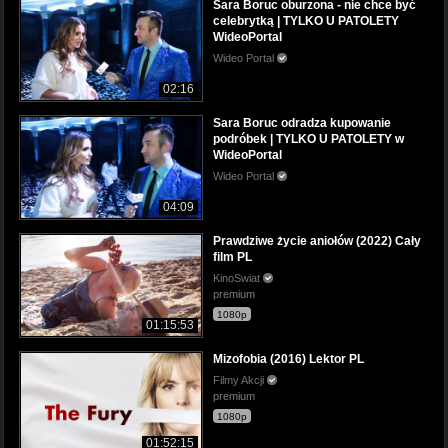
Sara Boruc oburzona - nie chce być
celebrytką | TYLKO U PATOLETY
WideoPortal
Wideo Portal
02:16
Sara Boruc odradza kupowanie
podróbek | TYLKO U PATOLETY w
WideoPortal
Wideo Portal
04:09
Prawdziwe życie aniołów (2022) Cały
film PL
KinoSwiat
premium
1080p
01:15:53
Mizofobia (2016) Lektor PL
Filmy Akcji
premium
1080p
01:52:15