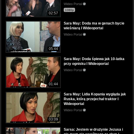
Wideo Portal
1080p
02:57
Sara May: Doda ma w genach bycie
wieśniarą I Wideoportal
Wideo Portal
05:44
Sara May: Doda śpiewa jak 10-latka
przy ognisku I Wideoportal
Wideo Portal
01:44
Sara May: Lidia Kopania wygląda jak
Ruska, którą przejechał traktor I
Wideoportal
Wideo Portal
03:09
Sarsa: Jestem w drużynie Jezusa i