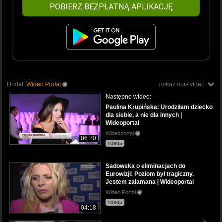
POBIERZ BEZPŁATNĄ APLIKACJĘ
Dodał:
Wideo Portal
pokaż opis video
Następne wideo:
Paulina Krupińska: Urodziłam dziecko
dla siebie, a nie dla innych |
Wideoportal
Wideoportal
06:20
1080p
Sadowska o eliminacjach do
Eurowizji: Poziom był tragiczny.
Jestem załamana | Wideoportal
Wideo Portal
1080p
04:18