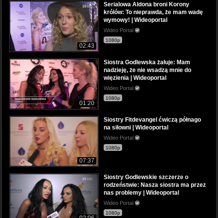
Serialowa Aldona broni Korony
królów: To nieprawda, że mam wadę
wymowy! | Wideoportal
Wideo Portal
1080p
02:43
Siostra Godlewska żałuje: Mam
nadzieję, że nie wsadzą mnie do
więzienia | Wideoportal
Wideo Portal
1080p
01:20
Siostry Fitdevangel ćwiczą półnago
na siłowni | Wideoportal
Wideo Portal
1080p
07:37
Siostry Godlewskie szczerze o
rodzeństwie: Nasza siostra ma przez
nas problemy | Wideoportal
Wideo Portal
1080p
02:06