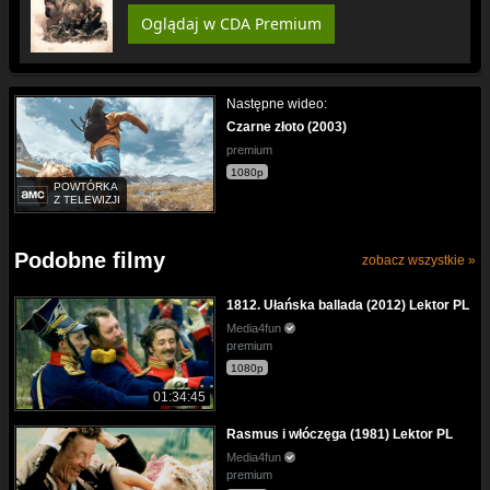
Oglądaj w CDA Premium
Następne wideo:
Czarne złoto (2003)
premium
1080p
POWTÓRKA
Z TELEWIZJI
Podobne filmy
zobacz wszystkie »
1812. Ułańska ballada (2012) Lektor PL
Media4fun
premium
1080p
01:34:45
Rasmus i włóczęga (1981) Lektor PL
Media4fun
premium