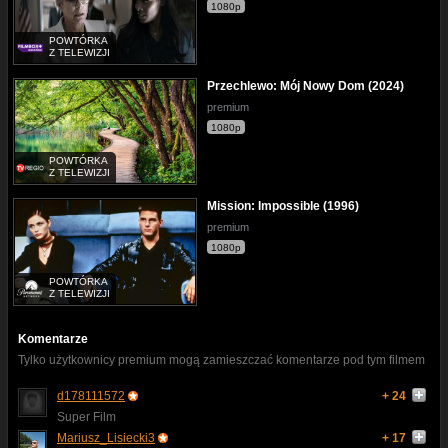
1080p
POWTÓRKA
Z TELEWIZJI
Przechlewo: Mój Nowy Dom (2024)
premium
1080p
POWTÓRKA
Z TELEWIZJI
Mission: Impossible (1996)
premium
1080p
POWTÓRKA
Z TELEWIZJI
Komentarze
Tylko użytkownicy premium mogą zamieszczać komentarze pod tym filmem
d178111572
+ 24
Super Film
Mariusz_Lisiecki3
+ 17