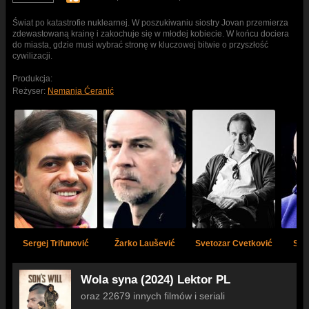
Świat po katastrofie nuklearnej. W poszukiwaniu siostry Jovan przemierza
zdewastowaną krainę i zakochuje się w młodej kobiecie. W końcu dociera
do miasta, gdzie musi wybrać stronę w kluczowej bitwie o przyszłość
cywilizacji.
Produkcja:
Reżyser:
Nemanja Ćeranić
Sergej Trifunović
Žarko Laušević
Svetozar Cvetković
Sla
Wola syna (2024) Lektor PL
oraz 22679 innych filmów i seriali