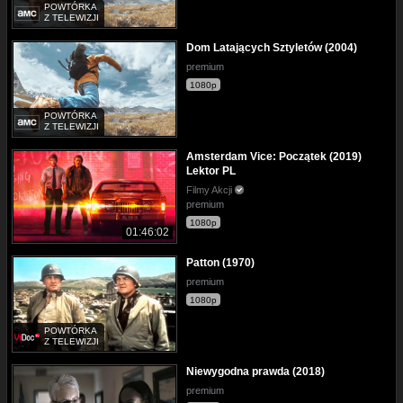
POWTÓRKA
Z TELEWIZJI
Dom Latających Sztyletów (2004)
premium
1080p
POWTÓRKA
Z TELEWIZJI
Amsterdam Vice: Początek (2019)
Lektor PL
Filmy Akcji
premium
1080p
01:46:02
Patton (1970)
premium
1080p
POWTÓRKA
Z TELEWIZJI
Niewygodna prawda (2018)
premium