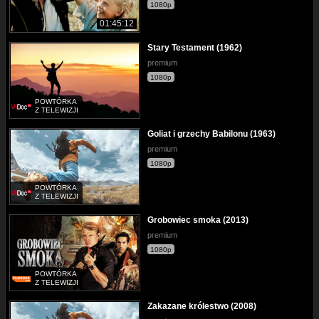
1080p
01:45:12
Stary Testament (1962)
premium
1080p
POWTÓRKA
Z TELEWIZJI
Goliat i grzechy Babilonu (1963)
premium
1080p
POWTÓRKA
Z TELEWIZJI
Grobowiec smoka (2013)
premium
1080p
POWTÓRKA
Z TELEWIZJI
Zakazane królestwo (2008)