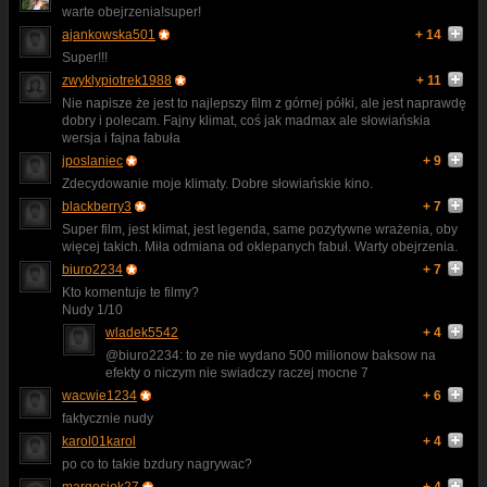
warte obejrzenia!super!
ajankowska501
+ 14
Super!!!
zwyklypiotrek1988
+ 11
Nie napisze że jest to najlepszy film z górnej półki, ale jest naprawdę
dobry i polecam. Fajny klimat, coś jak madmax ale słowiańskia
wersja i fajna fabuła
jposlaniec
+ 9
Zdecydowanie moje klimaty. Dobre słowiańskie kino.
blackberry3
+ 7
Super film, jest klimat, jest legenda, same pozytywne wrażenia, oby
więcej takich. Miła odmiana od oklepanych fabuł. Warty obejrzenia.
biuro2234
+ 7
Kto komentuje te filmy?
Nudy 1/10
wladek5542
+ 4
@biuro2234: to ze nie wydano 500 milionow baksow na
efekty o niczym nie swiadczy raczej mocne 7
wacwie1234
+ 6
faktycznie nudy
karol01karol
+ 4
po co to takie bzdury nagrywac?