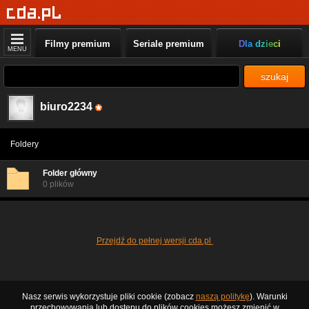
Filmy premium
Seriale premium
Dla dzieci
MENU
szukaj
biuro2234
Foldery
Folder główny
0 plików
Przejdź do pełnej wersji cda.pl
Nasz serwis wykorzystuje pliki cookie (zobacz
naszą politykę
). Warunki
przechowywania lub dostępu do plików cookies możesz zmienić w