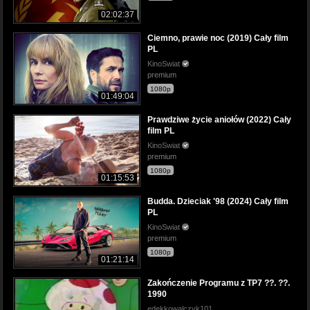
02:02:37
Ciemno, prawie noc (2019) Cały film
PL
KinoSwiat
premium
1080p
01:49:04
Prawdziwe życie aniołów (2022) Cały
film PL
KinoSwiat
premium
1080p
01:15:53
Budda. Dzieciak '98 (2024) Cały film
PL
KinoSwiat
premium
1080p
01:21:14
Zakończenie Programu z TP7 ??. ??.
1990
edekkowalczyk101