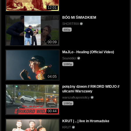
12:01
BÓG MI ŚWIADKIEM
SHORTRIX
480p
00:09
MaJLo - Healing (Official Video)
Sounddict
1080p
04:05
potężny dzwon // RIKORD WIDJO //
ulicami Warszawy
warszafkapostolicy
1080p
00:44
KRUT | .. | live in Hromadske
KRUT