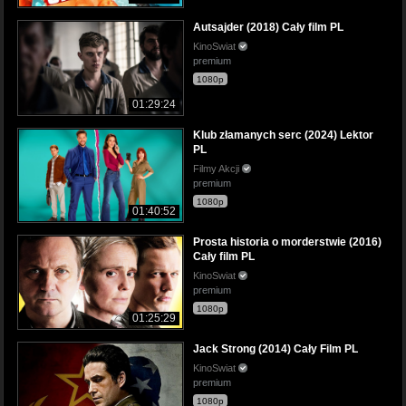
Autsajder (2018) Cały film PL
KinoSwiat
premium
1080p
01:29:24
Klub złamanych serc (2024) Lektor
PL
Filmy Akcji
premium
1080p
01:40:52
Prosta historia o morderstwie (2016)
Cały film PL
KinoSwiat
premium
1080p
01:25:29
Jack Strong (2014) Cały Film PL
KinoSwiat
premium
1080p