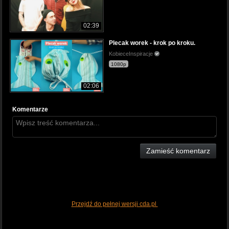
02:39
Plecak worek - krok po kroku.
KobieceInspiracje
1080p
02:06
Komentarze
Zamieść komentarz
Przejdź do pełnej wersji cda.pl