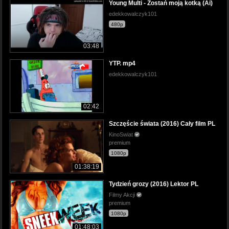
Young Multi - Zostań moją kotką (Ai)
edekkowalczyk101
480p
03:48
YTP. mp4
edekkowalczyk101
02:42
Szczęście świata (2016) Cały film PL
KinoSwiat
premium
1080p
01:38:19
Tydzień grozy (2016) Lektor PL
Filmy Akcji
premium
1080p
01:48:03