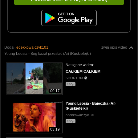
Dodał:
edekkowalczyk101
zwiń opis video
Young Leosia - Bóg kazał przestać (Ai) (Ruskiefejki)
Następne wideo:
CAŁKIEM CAŁKIEM
SHORTRIX
480p
00:17
Young Leosia - Bajeczka (Ai)
(Ruskiefejki)
edekkowalczyk101
480p
03:19