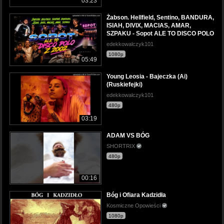
03:23
Żabson. Hellfield, Sentino, BANDURA,
ISIAH, DIVIX, MACIAS, AMAR,
SZPAKU - Sopot ALE TO DISCO POLO
edekkowalczyk101
1080p
05:49
Young Leosia - Bajeczka (Ai)
(Ruskiefejki)
edekkowalczyk101
480p
03:19
ADAM VS BÓG
SHORTRIX
480p
00:16
Bóg i Ofiara Kadzidła
Kosmiczne Opowieści
1080p