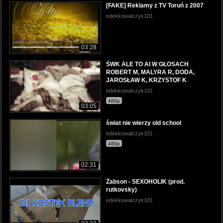
[FAKE] Reklamy z TV Toruń z 2007
edekkowalczyk101
03:28
ŚWK ALE TO AI W GŁOSACH
ROBERT M, MALYRA R, DODA,
JAROSŁAW K, KRZYSTOF K
edekkowalczyk101
480p
03:05
świat nie wierzy old school
edekkowalczyk101
480p
02:31
Żabson - SEXOHOLIK (prod.
rutkovsky)
edekkowalczyk101