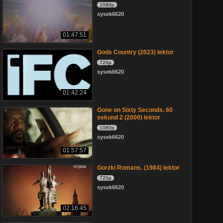
1080p
sysek6620
01:47:51
Gods Country (2023) lektor
720p
sysek6620
01:42:24
Gone on Sixty Seconds. 60
sekund 2 (2000) lektor
1080p
sysek6620
01:57:57
Gorzki Romans. (1984) lektor
720p
sysek6620
02:16:45