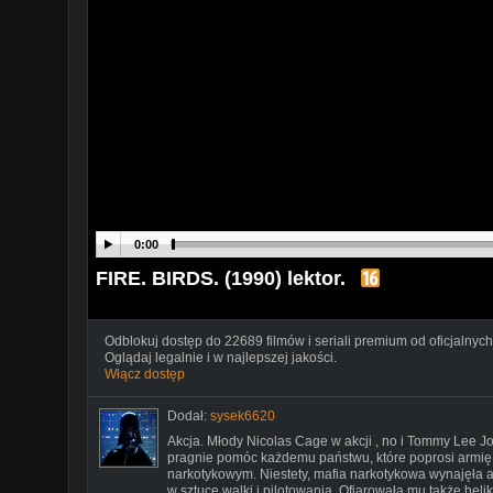
0:00
FIRE. BIRDS. (1990) lektor.
Odblokuj dostęp do 22689 filmów i seriali premium od oficjalnych
Oglądaj legalnie i w najlepszej jakości.
Włącz dostęp
Dodał:
sysek6620
Akcja. Młody Nicolas Cage w akcji , no i Tommy Lee
pragnie pomóc każdemu państwu, które poprosi armię
narkotykowym. Niestety, mafia narkotykowa wynajęła
w sztuce walki i pilotowania. Ofiarowała mu także hel