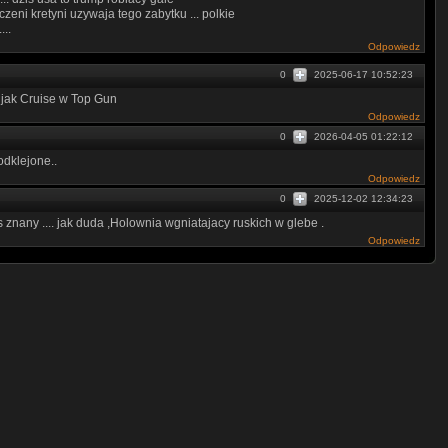
nczeni kretyni uzywaja tego zabytku ... polkie
..
Odpowiedz
0
2025-06-17 10:52:23
 jak Cruise w Top Gun
Odpowiedz
0
2026-04-05 01:22:12
dklejone..
Odpowiedz
0
2025-12-02 12:34:23
 znany .... jak duda ,Holownia wgniatajacy ruskich w glebe .
Odpowiedz