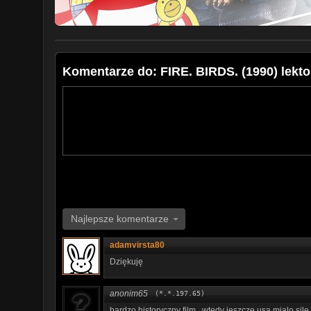
Komentarze do: FIRE. BIRDS. (1990) lekto
Najlepsze komentarze
adamvirsta80
Dziękuję
anonim65
(*.*.197.65)
bardzo historyczny film , wtedy jeszcze usa mialo sile 