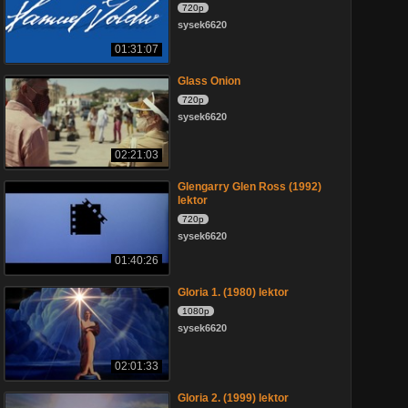
720p
sysek6620
01:31:07
Glass Onion
720p
sysek6620
02:21:03
Glengarry Glen Ross (1992)
lektor
720p
sysek6620
01:40:26
Gloria 1. (1980) lektor
1080p
sysek6620
02:01:33
Gloria 2. (1999) lektor