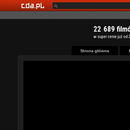
2
2
6
8
9
film
w super cenie już od 2
Strona główna