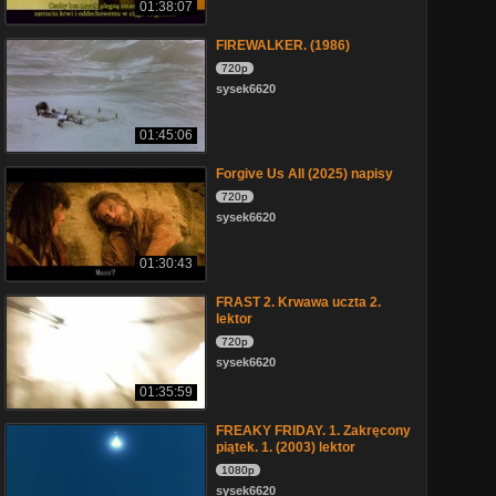
01:38:07
FIREWALKER. (1986)
720p
sysek6620
01:45:06
Forgive Us All (2025) napisy
720p
sysek6620
01:30:43
FRAST 2. Krwawa uczta 2.
lektor
720p
sysek6620
01:35:59
FREAKY FRIDAY. 1. Zakręcony
piątek. 1. (2003) lektor
1080p
sysek6620