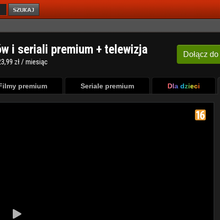
ów i seriali premium + telewizja
Dołącz
do
3,99 zł / miesiąc
Filmy premium
Seriale premium
Dla dzieci