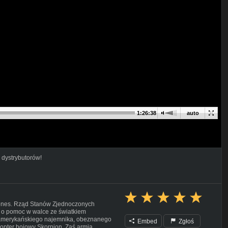
1:26:38
auto
 dystrybutorów!
 Jones. Rząd Stanów Zjednoczonych
 o pomoc w walce ze światkiem
 amerykańskiego najemnika, obeznanego
Embed
Zgłoś
ikopter bojowy Skorpion. Zaś armia