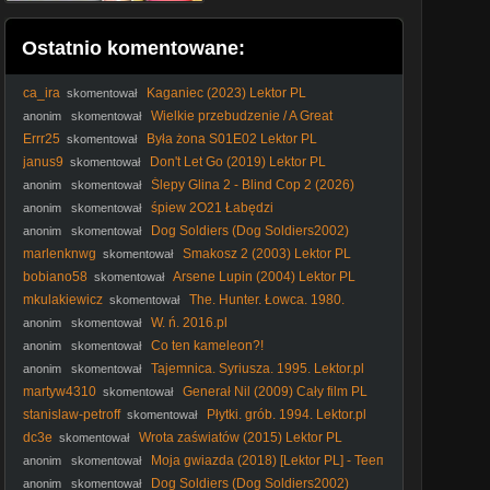
Ostatnio komentowane:
ca_ira
Kaganiec (2023) Lektor PL
skomentował
Wielkie przebudzenie / A Great
anonim
skomentował
Awakening (2026) (Lektor PL)
Errr25
Była żona S01E02 Lektor PL
skomentował
janus9
Don't Let Go (2019) Lektor PL
skomentował
Ślepy Glina 2 - Blind Cop 2 (2026)
anonim
skomentował
[ENG]
śpiew 2O21 Łabędzi
anonim
skomentował
Dog Soldiers (Dog Soldiers2002)
anonim
skomentował
Lektor Pl 1080p.
marlenknwg
Smakosz 2 (2003) Lektor PL
skomentował
bobiano58
Arsene Lupin (2004) Lektor PL
skomentował
mkulakiewicz
The. Hunter. Łowca. 1980.
skomentował
Lektor.pl
W. ń. 2016.pl
anonim
skomentował
Co ten kameleon?!
anonim
skomentował
Tajemnica. Syriusza. 1995. Lektor.pl
anonim
skomentował
martyw4310
Generał Nil (2009) Cały film PL
skomentował
stanislaw-petroff
Płytki. grób. 1994. Lektor.pl
skomentował
dc3e
Wrota zaświatów (2015) Lektor PL
skomentował
Moja gwiazda (2018) [Lektor PL] - Teeп
anonim
skomentował
Spiгit
Dog Soldiers (Dog Soldiers2002)
anonim
skomentował