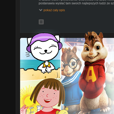
postanawia wysłać tam swoich najlepszych ludzi ze sz
adepci muszą przygotować się do misji.
pokaż cały opis