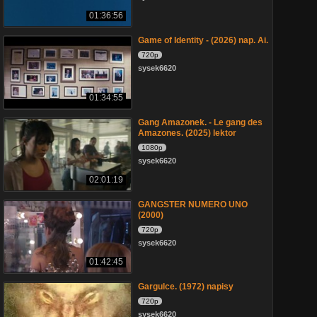
01:36:56
Game of Identity - (2026) nap. Ai.
720p
sysek6620
01:34:55
Gang Amazonek. - Le gang des
Amazones. (2025) lektor
1080p
sysek6620
02:01:19
GANGSTER NUMERO UNO
(2000)
720p
sysek6620
01:42:45
Gargulce. (1972) napisy
720p
sysek6620