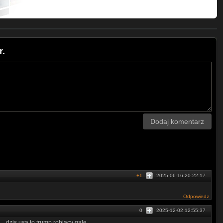
r.
Dodaj komentarz
+1
2025-06-16 20:22:17
Odpowiedz
0
2025-12-02 12:55:37
... dzis usa to trump robiacy gale