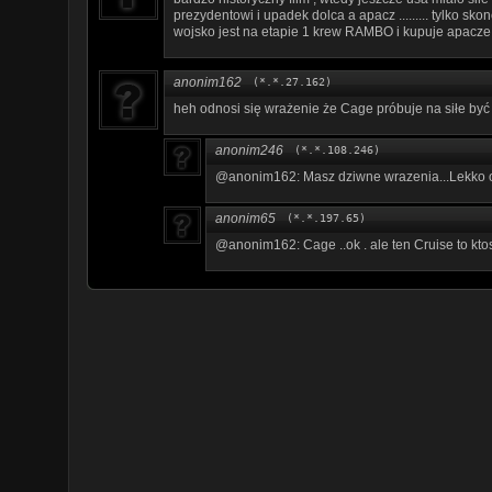
prezydentowi i upadek dolca a apacz ......... tylko sko
wojsko jest na etapie 1 krew RAMBO i kupuje apacze..
anonim162
(*.*.27.162)
heh odnosi się wrażenie że Cage próbuje na siłe być
anonim246
(*.*.108.246)
@anonim162: Masz dziwne wrazenia...Lekko o
anonim65
(*.*.197.65)
@anonim162: Cage ..ok . ale ten Cruise to ktos