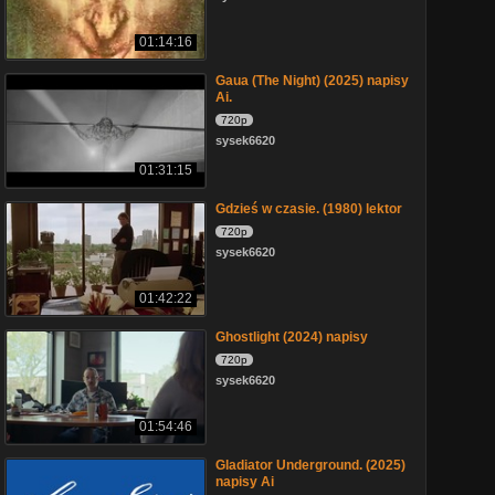
01:14:16
Gaua (The Night) (2025) napisy
Ai.
720p
sysek6620
01:31:15
Gdzieś w czasie. (1980) lektor
720p
sysek6620
01:42:22
Ghostlight (2024) napisy
720p
sysek6620
01:54:46
Gladiator Underground. (2025)
napisy Ai