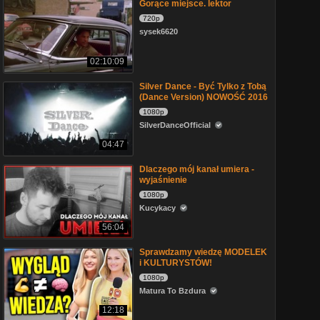
Gorące miejsce. lektor
720p
sysek6620
02:10:09
Silver Dance - Być Tylko z Tobą
(Dance Version) NOWOŚĆ 2016
1080p
SilverDanceOfficial
04:47
Dlaczego mój kanał umiera -
wyjaśnienie
1080p
Kucykacy
56:04
Sprawdzamy wiedzę MODELEK
i KULTURYSTÓW!
1080p
Matura To Bzdura
12:18