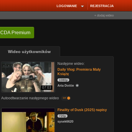
LOGOWANIE
REJESTRACJA
+ dodaj wideo
 CDA Premium
Wideo użytkowników
Następne wideo:
Daily Vlog: Premiera Mały
Książę
1080p
Aria Dottie
07:03
Autoodtwarzanie następnego wideo
on
Finality of Dusk (2025) napisy
720p
sysek6620