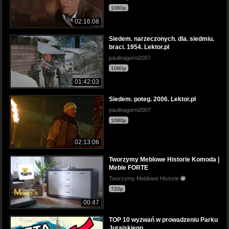
1080p
02:16:08
Siedem. narzeczonych. dla. siedmiu.
braci. 1954. Lektor.pl
paulinagorni2007
1080p
01:42:03
Siedem. poteg. 2006. Lektor.pl
paulinagorni2007
1080p
02:13:06
Tworzymy Meblowe Historie Komoda |
Meble FORTE
Tworzymy Meblowe Historie
720p
00:47
TOP 10 wyzwań w prowadzeniu Parku
Jurajskiego