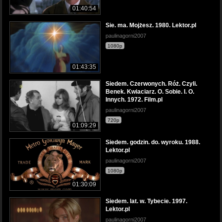
01:40:54
Sie. ma. Mojżesz. 1980. Lektor.pl
paulinagorni2007
1080p
01:43:35
Siedem. Czerwonych. Róż. Czyli.
Benek. Kwiaciarz. O. Sobie. I. O.
Innych. 1972. Film.pl
paulinagorni2007
720p
01:09:29
Siedem. godzin. do. wyroku. 1988.
Lektor.pl
paulinagorni2007
1080p
01:30:09
Siedem. lat. w. Tybecie. 1997.
Lektor.pl
paulinagorni2007