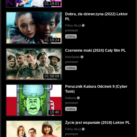
01:19:01
Dobra, zła dziewczyna (2022) Lektor
PL
Filmy Akcji
premium
1080p
01:19:24
Czerwone maki (2024) Cały film PL
KinoSwiat
premium
1080p
01:58:09
Porucznik Kabura Odcinek 9 (Cyber
Tusk)
Kabura
premium
1080p
10:40
Życie jest wspaniałe (2018) Lektor PL
Filmy Akcji
premium