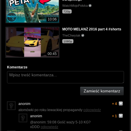
WatchMojoPolska
720p
10:06
MOTO MELANŻ 2016 part 4 #shorts
TheChwytak
1080p
00:45
Komentarze
Zamieść komentarz
anonim
+ 4
atomówki po roku lewackiej propagandy
odpowiedz
anonim
+ 1
@anonim: 59:08 Gość waży 5-10 KG?
xDDD
odpowiedz