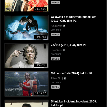
1080p
01:37:09
Człowiek z magicznym pudełkiem
(2017) Cały film PL
KinoSwiat
premium
1080p
01:40:44
Zaćma (2016) Cały film PL
KinoSwiat
premium
1080p
01:49:33
Miłość na Bali (2024) Lektor PL
Filmy Akcji
premium
1080p
01:52:24
Shinjuku, Incident, Incydent. 2009.
Lektor.pl