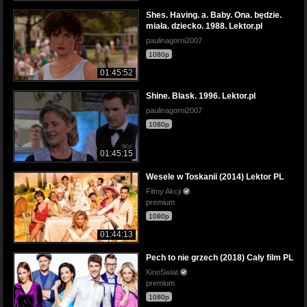
Shes. Having. a. Baby. Ona. będzie.
miała. dziecko. 1988. Lektor.pl
paulinagorni2007
1080p
01:45:52
Shine. Blask. 1996. Lektor.pl
paulinagorni2007
1080p
01:45:15
Wesele w Toskanii (2014) Lektor PL
Filmy Akcji
premium
1080p
01:44:13
Pech to nie grzech (2018) Cały film PL
KinoSwiat
premium
1080p