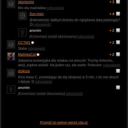
skorpionjs
+ 3
film dla małolatów
odpowiedz
Sun-man
+ 4
@skorpionjs: dałbyś dziecku do oglądania taką patologię?
;D
odpowiedz
anonim
+ 2
[Komentarz został skasowany]
odpowiedz
CCTW1
+ 2
Słabe
odpowiedz
MalinkaCat
+ 2
Zabawna komedyjka dla relaksu na wieczór. Trochę śmiechu,
akcji, piękne widoki. Na jeden raz, ale warto. Polecam.
odpowiedz
dziksza
Kino klasy C, przewijając da się obejrzeć w 5 min. i nic nie stracić
z fabuły :D
odpowiedz
anonim
[Komentarz został skasowany]
odpowiedz
Przejdź do pełnej wersji cda.pl