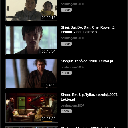
paulinagorni2007
1080p
01:59:12
Shiqi. Sui. De. Dan. Che. Rower. Z.
Pekinu. 2001. Lektor.pl
paulinagorni2007
1080p
01:48:34
Shogun. zabójca. 1980. Lektor.pl
paulinagorni2007
1080p
01:24:59
Shoot. Em. Up. Tylko. strzelaj. 2007.
Lektor.pl
paulinagorni2007
1080p
01:26:32