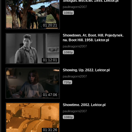
Shotgun. Mściciel. 1955. Lektor.pl
paulinagorni2007
1080p
01:20:21
Showdown. At. Boot. Hill. Pojedynek.
na. Boot Hill. 1958. Lektor.pl
paulinagorni2007
1080p
01:12:01
Showing. Up. 2022. Lektor.pl
paulinagorni2007
720p
01:47:06
Showtime. 2002. Lektor.pl
paulinagorni2007
1080p
01:31:26