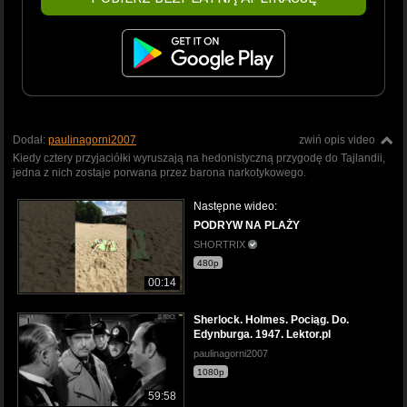
Dodał:
paulinagorni2007
zwiń opis video
Kiedy cztery przyjaciółki wyruszają na hedonistyczną przygodę do Tajlandii,
jedna z nich zostaje porwana przez barona narkotykowego.
Następne wideo:
PODRYW NA PLAŻY
SHORTRIX
480p
00:14
Sherlock. Holmes. Pociąg. Do.
Edynburga. 1947. Lektor.pl
paulinagorni2007
1080p
59:58