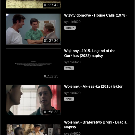
01:27:42
Wizyty domowe - House Calls (1978)
sysek6620
1080p
01:37:36
Wojenny. -1915- Legend of the
Gurkhas (2022) napisy
sysek6620
720p
01:12:25
Wojenny. - Ak-sze-ka (2015) lektor
sysek6620
720p
01:58:33
Wojenny. - Braterstwo Broni - Bracia .
Napisy
sysek6620