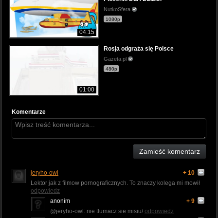
NutkoSfera
1080p
04:15
Rosja odgraża się Polsce
Gazeta.pl
480p
01:00
Komentarze
Zamieść komentarz
jeryho-owl
+ 10
Lektor jak z filmow pornograficznych. To znaczy kolega mi mowił
odpowiedz
anonim
+ 9
@jeryho-owl: nie tlumacz sie misiu/
odpowiedz