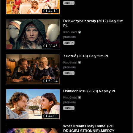
1080p
01:44:13
Dziewczyna z szafy (2012) Cały film
PL
KinoSwiat
premium
1080p
01:28:46
7 uczuć (2018) Cały film PL
KinoSwiat
premium
1080p
01:52:24
Uśmiech losu (2023) Napisy PL
KinoSwiat
premium
1080p
01:44:03
What Dreams May Come. (PO
DRUGIEJ STRONNIE)-MIEDZY