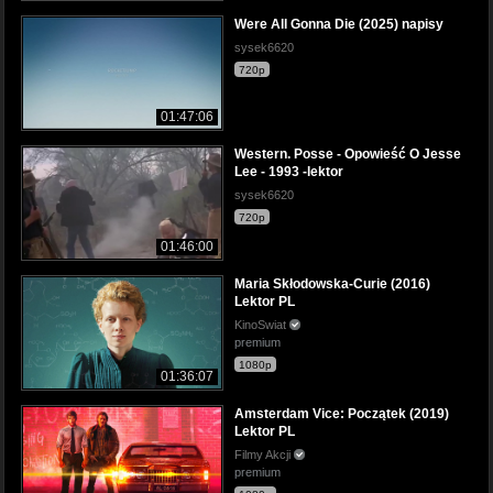
Were All Gonna Die (2025) napisy
sysek6620
720p
01:47:06
Western. Posse - Opowieść O Jesse
Lee - 1993 -lektor
sysek6620
720p
01:46:00
Maria Skłodowska-Curie (2016)
Lektor PL
KinoSwiat
premium
1080p
01:36:07
Amsterdam Vice: Początek (2019)
Lektor PL
Filmy Akcji
premium