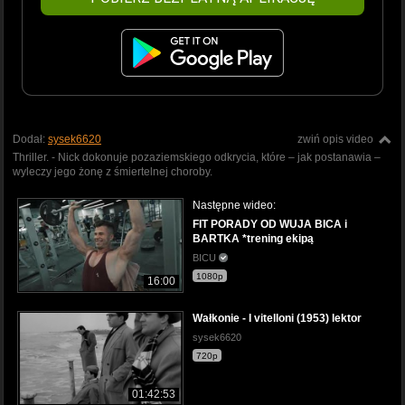
Dodał:
sysek6620
zwiń opis video
Thriller. - Nick dokonuje pozaziemskiego odkrycia, które – jak postanawia –
wyleczy jego żonę z śmiertelnej choroby.
Następne wideo:
FIT PORADY OD WUJA BICA i
BARTKA *trening ekipą
BICU
1080p
16:00
Wałkonie - I vitelloni (1953) lektor
sysek6620
720p
01:42:53