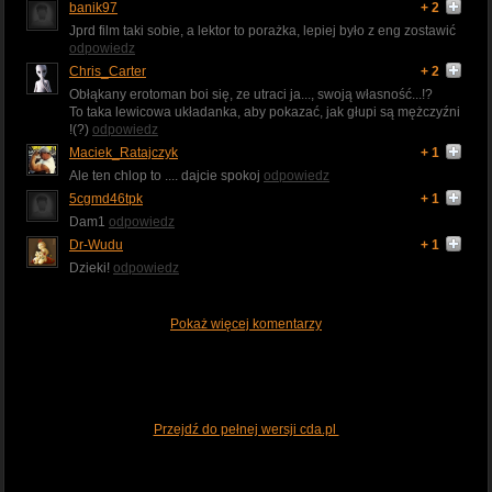
banik97
+ 2
Jprd film taki sobie, a lektor to porażka, lepiej było z eng zostawić
odpowiedz
Chris_Carter
+ 2
Obłąkany erotoman boi się, ze utraci ja..., swoją własność...!?
To taka lewicowa układanka, aby pokazać, jak głupi są mężczyźni
!(?)
odpowiedz
Maciek_Ratajczyk
+ 1
Ale ten chlop to .... dajcie spokoj
odpowiedz
5cgmd46tpk
+ 1
Dam1
odpowiedz
Dr-Wudu
+ 1
Dzieki!
odpowiedz
Pokaż więcej komentarzy
Przejdź do pełnej wersji cda.pl