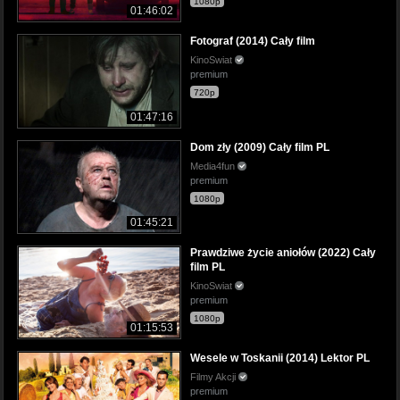
1080p
01:46:02
Fotograf (2014) Cały film
KinoSwiat
premium
720p
01:47:16
Dom zły (2009) Cały film PL
Media4fun
premium
1080p
01:45:21
Prawdziwe życie aniołów (2022) Cały
film PL
KinoSwiat
premium
1080p
01:15:53
Wesele w Toskanii (2014) Lektor PL
Filmy Akcji
premium