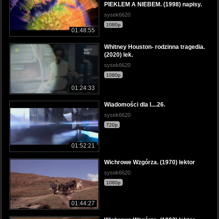
PIEKLEM A NIEBEM. (1998) napisy.
sysek6620
1080p
01:48:55
Whitney Houston- rodzinna tragedia.
(2020) lek.
sysek6620
1080p
01:24:33
Wiadomości dla I....26.
sysek6620
720p
01:52:21
Wichrowe Wzgórza. (1970) lektor
sysek6620
1080p
01:44:27