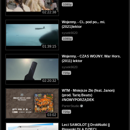
1080p
02:22:38
Wojenny. - Ci.. pod po... mi.
(2021)lektor
sysek6620
1080p
01:39:15
Wojenny. - CZAS WOJNY. War Hors.
(2011) lektor
sysek6620
720p
02:20:32
WTM - Mniejsze Zło (feat. Janon)
(prod. Tariq Beats)
#NOWYPORZĄDEK
ParterStudio
720p
03:02
Leci SAMOLOT || DrobNutki ||
Piosenki DLA DZIECI