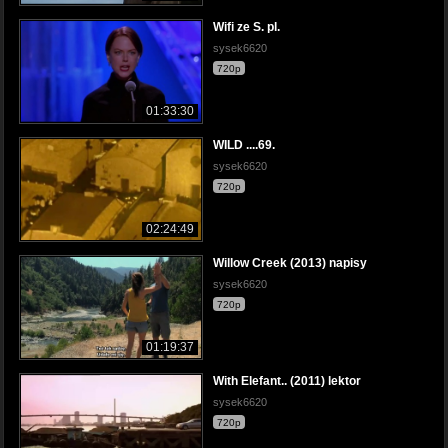
Wifi ze S. pl.
sysek6620
720p
01:33:30
WILD ....69.
sysek6620
720p
02:24:49
Willow Creek (2013) napisy
sysek6620
720p
01:19:37
With Elefant.. (2011) lektor
sysek6620
720p