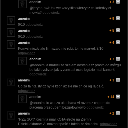
anonim
+ 3
@jeryho-owl: tak we wszystko wierzysz co koledzy ci
mowia?
odpowiedz
anonim
+ 9
0/10
odpowiedz
anonim
+ 5
0/10
odpowiedz
anonim
+ 4
Pomysł niezły ale film szału nie robi. to nie marvel. 3/10
odpowiedz
anonim
+ 3
@anonim: a marvel ze szałem dostaniesz prosto do mózgu
bo taki bystrzak jak ty zamiast oczu będzie miał kamerki
odpowiedz
anonim
+ 3
Co za fa nta sty cz ny le kt or. aż sie nie ch ce og lą da ć.
odpowiedz
anonim
+ 14
@anonim: to wasza ukochana AI razem z chipem do
płacenia przegubem bezgotówkowo
odpowiedz
anonim
+ 2
"RZE SO"? Kośmita miał KOTA-strofę na Ziemi?
Dzięki lektorowi AI można spaść z fotela ze śmiechu.
odpowiedz