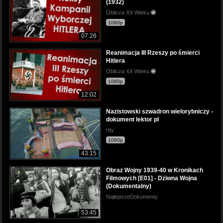
(1932)
Oblicza XX Wieku
1080p
07:26
Reanimacja III Rzeszy po śmierci
Hitlera
Oblicza XX Wieku
1080p
12:02
Nazistowski szwadron wielorybniczy -
dokument lektor pl
rtty
1080p
43:15
Obraz Wojny 1939-40 w Kronikach
Filmowych [E01] - Dziwna Wojna
(Dokumentalny)
NajlepszeDokumenty
53:45