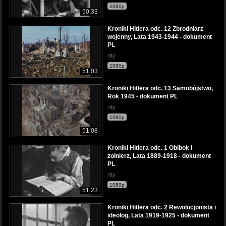
1080p
50:33
Kroniki Hitlera odc. 12 Zbrodniarz
wojenny, Lata 1943-1944 - dokument
PL
rtty
1080p
51:03
Kroniki Hitlera odc. 13 Samobójstwo,
Rok 1945 - dokument PL
rtty
1080p
51:08
Kroniki Hitlera odc. 1 Obibok i
żołnierz, Lata 1889-1918 - dokument
PL
rtty
1080p
51:23
Kroniki Hitlera odc. 2 Rewolucjonista i
ideolog, Lata 1919-1925 - dokument
PL