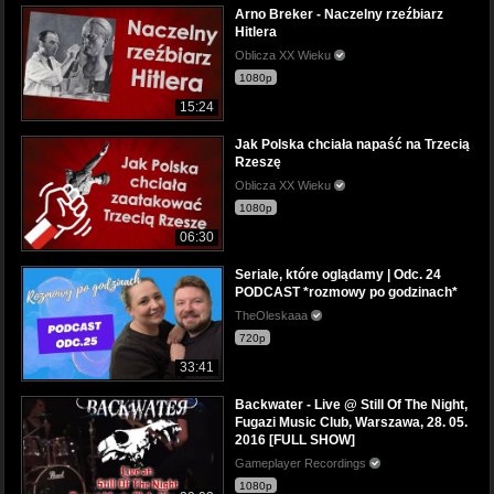
Arno Breker - Naczelny rzeźbiarz
Hitlera
Oblicza XX Wieku
1080p
15:24
Jak Polska chciała napaść na Trzecią
Rzeszę
Oblicza XX Wieku
1080p
06:30
Seriale, które oglądamy | Odc. 24
PODCAST *rozmowy po godzinach*
TheOleskaaa
720p
33:41
Backwater - Live @ Still Of The Night,
Fugazi Music Club, Warszawa, 28. 05.
2016 [FULL SHOW]
Gameplayer Recordings
1080p