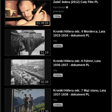
Zabić bobra (2012) Cały Film PL
KinoSwiat
premium
720p
01:38:04
Kroniki Hitlera odc. 4 Morderca, Lata
1933-1934 - dokument PL
rtty
1080p
51:19
Kroniki Hitlera odc. 6 Führer, Lata
1936-1937 - dokument PL
rtty
1080p
50:28
Kroniki Hitlera odc. 7 Mąż stanu, Lata
1937-1938 - dokument PL
rtty
1080p
51:30