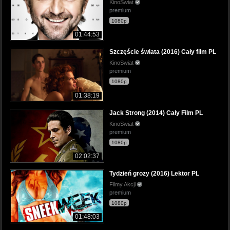
KinoSwiat
premium
1080p
01:44:53
Szczęście świata (2016) Cały film PL
KinoSwiat
premium
1080p
01:38:19
Jack Strong (2014) Cały Film PL
KinoSwiat
premium
1080p
02:02:37
Tydzień grozy (2016) Lektor PL
Filmy Akcji
premium
1080p
01:48:03