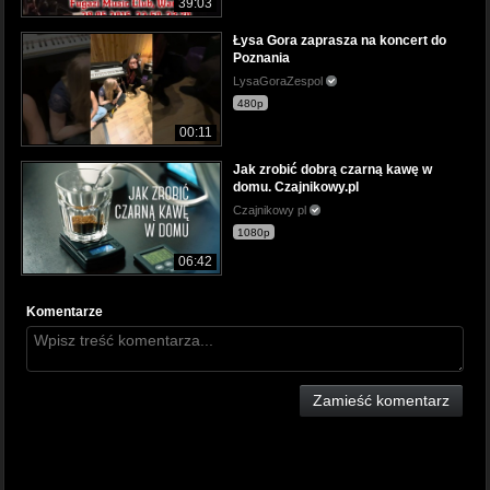
39:03
Łysa Gora zaprasza na koncert do
Poznania
LysaGoraZespol
480p
00:11
Jak zrobić dobrą czarną kawę w
domu. Czajnikowy.pl
Czajnikowy pl
1080p
06:42
Komentarze
Zamieść komentarz