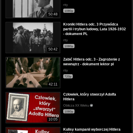
rtty
1080p
50:48
Kroniki Hitlera odc. 3 Przywódca
partii i trybun ludowy, Lata 1926-1932
- dokument PL
rtty
1080p
50:42
Zabić Hitlera odc. 3 - Zagrożenie z
wewnątrz - dokument lektor pl
rtty
720p
42:11
Człowiek, który stworzył Adolfa
Hitlera
Oblicza XX Wieku
1080p
10:05
Kulisy kampanii wyborczej Hitlera