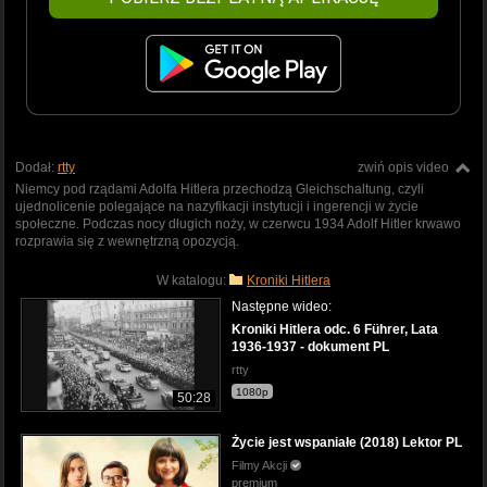
Dodał:
rtty
zwiń opis video
Niemcy pod rządami Adolfa Hitlera przechodzą Gleichschaltung, czyli
ujednolicenie polegające na nazyfikacji instytucji i ingerencji w życie
społeczne. Podczas nocy długich noży, w czerwcu 1934 Adolf Hitler krwawo
rozprawia się z wewnętrzną opozycją.
W katalogu:
Kroniki Hitlera
Następne wideo:
Kroniki Hitlera odc. 6 Führer, Lata
1936-1937 - dokument PL
rtty
1080p
50:28
Życie jest wspaniałe (2018) Lektor PL
Filmy Akcji
premium