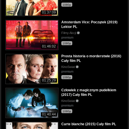
1080p
01:37:09
Amsterdam Vice: Początek (2019)
Lektor PL
Filmy Akcji
premium
1080p
01:46:02
Prosta historia o morderstwie (2016)
Cały film PL
KinoSwiat
premium
1080p
01:25:29
Człowiek z magicznym pudełkiem
(2017) Cały film PL
KinoSwiat
premium
1080p
01:40:44
Carte blanche (2015) Cały film PL