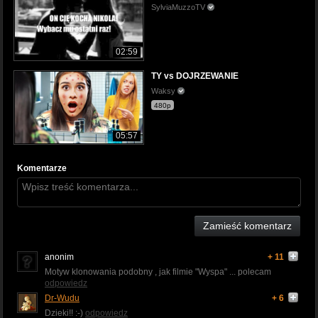
SylviaMuzzoTV
02:59
TY vs DOJRZEWANIE
Waksy
480p
05:57
Komentarze
Zamieść komentarz
anonim
+ 11
Motyw klonowania podobny , jak filmie "Wyspa" ... polecam
odpowiedz
Dr-Wudu
+ 6
Dzieki!! :-)
odpowiedz