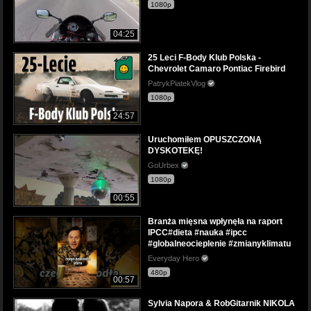
1080p
04:25
25 Leci F-Body Klub Polska -
Chevrolet Camaro Pontiac Firebird
PatrykPiatekVlog
1080p
24:57
Uruchomiłem OPUSZCZONĄ
DYSKOTEKĘ!
GoUrbex
1080p
00:55
Branża mięsna wpłynęła na raport
IPCC#dieta #nauka #ipcc
#globalneocieplenie #zmianyklimatu
Everyday Hero
480p
00:57
Sylvia Napora & RobGitarnik NIKOLA