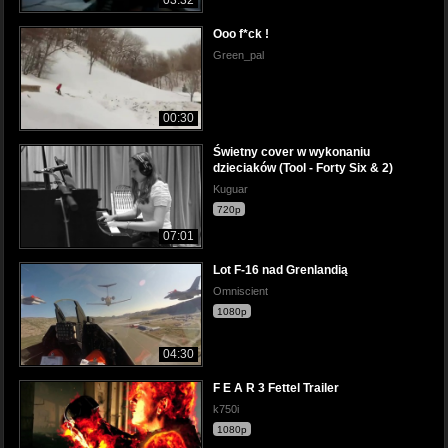
Ooo f*ck !
Green_pal
00:30
Świetny cover w wykonaniu
dzieciaków (Tool - Forty Six & 2)
Kuguar
720p
07:01
Lot F-16 nad Grenlandią
Omniscient
1080p
04:30
F E A R 3 Fettel Trailer
k750i
1080p