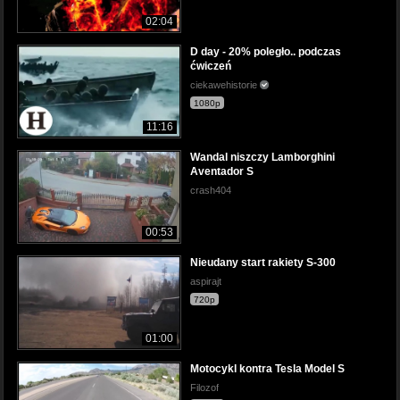
02:04
D day - 20% poległo.. podczas
ćwiczeń
ciekawehistorie
1080p
11:16
Wandal niszczy Lamborghini
Aventador S
crash404
00:53
Nieudany start rakiety S-300
aspirajt
720p
01:00
Motocykl kontra Tesla Model S
Filozof