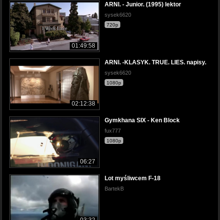
ARNI. - Junior. (1995) lektor
sysek6620
720p
01:49:58
ARNI. -KLASYK. TRUE. LIES. napisy.
sysek6620
1080p
02:12:38
Gymkhana SIX - Ken Block
fux777
1080p
06:27
Lot myśliwcem F-18
BartekB
03:32