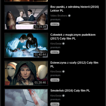
Bez paniki, z odrobiną histerii (2016)
Lektor PL
Video Brothers
premium
1080p
01:29:39
Człowiek z magicznym pudełkiem
(2017) Cały film PL
KinoSwiat
premium
1080p
01:40:44
Dziewczyna z szafy (2012) Cały film
PL
KinoSwiat
premium
1080p
01:28:46
Smoleńsk (2016) Cały film PL
KinoSwiat
premium
1080p