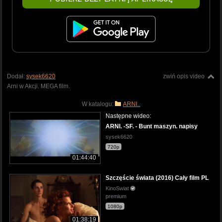
Dodał:
sysek6620
zwiń opis video
Arni w Akcji. MEGA film.
W katalogu:
ARNI..
Następne wideo:
ARNI. -SF. - Bunt maszyn. napisy
sysek6620
720p
01:44:40
Szczęście świata (2016) Cały film PL
KinoSwiat
premium
1080p
01:38:19