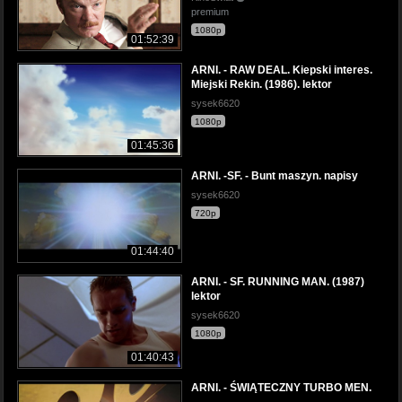
premium
1080p
01:52:39
ARNI. - RAW DEAL. Kiepski interes.
Miejski Rekin. (1986). lektor
sysek6620
1080p
01:45:36
ARNI. -SF. - Bunt maszyn. napisy
sysek6620
720p
01:44:40
ARNI. - SF. RUNNING MAN. (1987)
lektor
sysek6620
1080p
01:40:43
ARNI. - ŚWIĄTECZNY TURBO MEN.