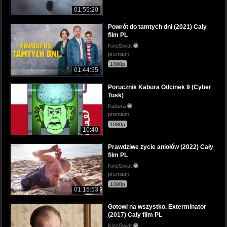
01:55:20
Powrót do tamtych dni (2021) Cały
film PL
KinoSwiat
premium
1080p
01:44:55
Porucznik Kabura Odcinek 9 (Cyber
Tusk)
Kabura
premium
1080p
10:40
Prawdziwe życie aniołów (2022) Cały
film PL
KinoSwiat
premium
1080p
01:15:53
Gotowi na wszystko. Exterminator
(2017) Cały film PL
KinoSwiat