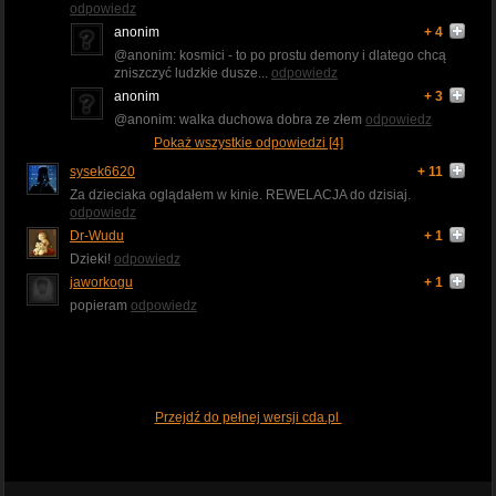
odpowiedz
anonim
+ 4
@anonim: kosmici - to po prostu demony i dlatego chcą
zniszczyć ludzkie dusze...
odpowiedz
anonim
+ 3
@anonim: walka duchowa dobra ze złem
odpowiedz
Pokaż wszystkie odpowiedzi [4]
sysek6620
+ 11
Za dzieciaka oglądałem w kinie. REWELACJA do dzisiaj.
odpowiedz
Dr-Wudu
+ 1
Dzieki!
odpowiedz
jaworkogu
+ 1
popieram
odpowiedz
Przejdź do pełnej wersji cda.pl