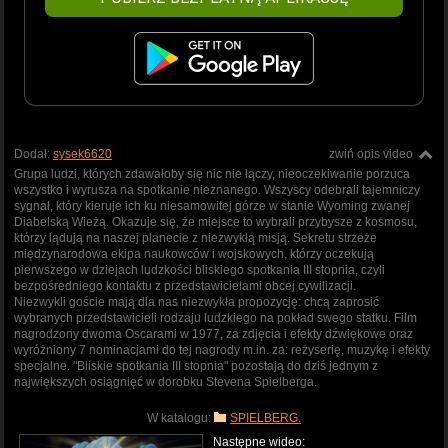
Dodał:
sysek6620
zwiń opis video
Grupa ludzi, których zdawałoby się nic nie łączy, nieoczekiwanie porzuca
wszystko i wyrusza na spotkanie nieznanego. Wszyscy odebrali tajemniczy
sygnał, który kieruje ich ku niesamowitej górze w stanie Wyoming zwanej
Diabelską Wieżą. Okazuje się, że miejsce to wybrali przybysze z kosmosu,
którzy lądują na naszej planecie z niezwykłą misją. Sekretu strzeże
międzynarodowa ekipa naukowców i wojskowych, którzy oczekują
pierwszego w dziejach ludzkości bliskiego spotkania III stopnia, czyli
bezpośredniego kontaktu z przedstawicielami obcej cywilizacji.
Niezwykli goście mają dla nas niezwykła propozycję: chcą zaprosić
wybranych przedstawicieli rodzaju ludzkiego na pokład swego statku. Film
nagrodzony dwoma Oscarami w 1977, za zdjęcia i efekty dźwiękowe oraz
wyróżniony 7 nominacjami do tej nagrody m.in. za: reżyserię, muzykę i efekty
specjalne. "Bliskie spotkania III stopnia" pozostają do dziś jednym z
największych osiągnięć w dorobku Stevena Spielberga.
W katalogu:
SPIELBERG.
Następne wideo: