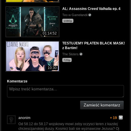
AL: Assassins Creed Valhalla ep. 4
Teo w Gamelandii
1080p
01:14:52
TESTUJEMY PILATEN BLACK MASK!
z Bartim!
The Sisters
720p
10:30
Komentarze
Zamieść komentarz
anonim
+ 19
Od 58.12 do 58.17 wojskowy mowi zeby oczysci teren z kazdej
chrzescijanskiej duszy. Kosmici bali sie wyznawcow Jezusa? Oj