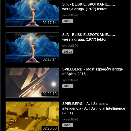
S. F. - BLISKIE. SPOTKANIE........
wersja druga. (1977) lektor
sysek6620
1080p
02:17:14
S. F. - BLISKIE. SPOTKANIE........
wersja druga. (1977) lektor
sysek6620
1080p
02:17:14
SPIELBERB. - Most szpiegów Bridge
of Spies. 2015.
sysek6620
1080p
02:21:19
SPIELBERG. - A. I. Sztuczna
inteligencja - A. I. Artificial Intelligence
(2001)
sysek6620
1080p
02:25:50