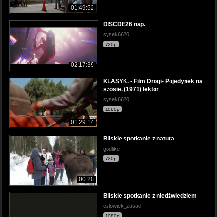
01:49:52
DISCDE26 nap.
sysek6620
720p
02:17:39
KLASYK. - Film Drogi- Pojedynek na
szosie. (1971) lektor
sysek6620
1080p
01:29:14
Bliskie spotkanie z natura
godlike
720p
00:20
Bliskie spotkanie z niedźwiedziem
czlowiek_zasad
1080p