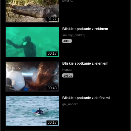
joker71
01:27
Bliskie spotkanie z rekinem
smutny_andrzej
480p
00:17
Bliskie spotkanie z jeleniem
Kuguar
1080p
00:43
Bliskie spotkanie z delfinami
gal_anonim
00:17