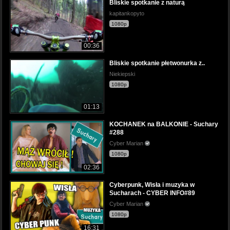
Bliskie spotkanie z naturą
kapitankopyto
1080p
00:36
Bliskie spotkanie płetwonurka z..
Niekiepski
1080p
01:13
KOCHANEK na BALKONIE - Suchary
#288
Cyber Marian
1080p
02:36
Cyberpunk, Wisła i muzyka w
Sucharach - CYBER INFO#89
Cyber Marian
1080p
16:31