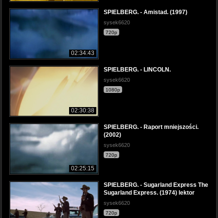
SPIELBERG. - Amistad. (1997)
sysek6620
720p
02:34:43
SPIELBERG. - LINCOLN.
sysek6620
1080p
02:30:38
SPIELBERG. - Raport mniejszości.
(2002)
sysek6620
720p
02:25:15
SPIELBERG. - Sugarland Express The
Sugarland Express. (1974) lektor
sysek6620
720p