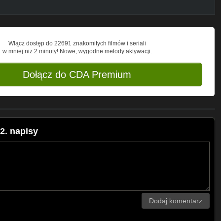
Włącz dostęp do 22691 znakomitych filmów i seriali
w mniej niż 2 minuty! Nowe, wygodne metody aktywacji.
Dołącz do CDA Premium
2. napisy
Dodaj komentarz