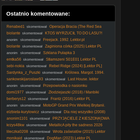
Ostatnio komentowane:
Renabed1
Operacja Bracia (The Red Sea
skomentował
Diving Resort2019) Lektor Pl 1080p.
biolante
KTOŚ WYRZUCIŁ TO DO LASU?!
skomentował
Spacer z Nelą i szokujące znalezisko!
Freejack. 1992. Lektor.pl
anonim
skomentował
biolante
Zaginiona córka (2025) Lektor PL
skomentował
Szklana Pułapka 3
anonim
skomentował
emtka56
Stłamszeni S01E01 Lektor PL
skomentował
sebi-nokia
RebeI Ridge (2024) [Lektor PL]
skomentował
Sardynka_z_Puszki
Królowa. Margot. 1994.
skomentował
Lektor.pl
sankowskijaroslaw93
Last House. lektor
skomentował
Przepowiodka o nasionku
anonim
skomentował
domi1977
Złodziejaszki (2018) / Manbiki
skomentował
Kazoku
berberys12
Frantz (2016) Lektor PL
skomentował
MotoGP Grand Prix Wielkiej Brytanii.
anonim
skomentował
SPRINT Polski komentarz 2026-08-08 16-45-26
elzbieta-kurylowicz
Dla niej wszystko (2008)
skomentował
Lektor PL
anonim1101
PRZYJACIELE Z KIESZONKOWA
skomentował
| SEZON 2 | ODCINEK 26 | POWRÓT DO DOMU CZĘŚĆ 2 |
krzys48kw
MetallicA pity the sadness 2026
skomentował
SERIAL ANIMOWANY
Radom Pionki Chorzów Warsaw Mars Venus fake yeah
lileczka0208
Wrota zaświatów (2015) Lektor
skomentował
tuning room 72s HIT
PL
monikaid
DogMan (2023) Lektor PL
skomentował