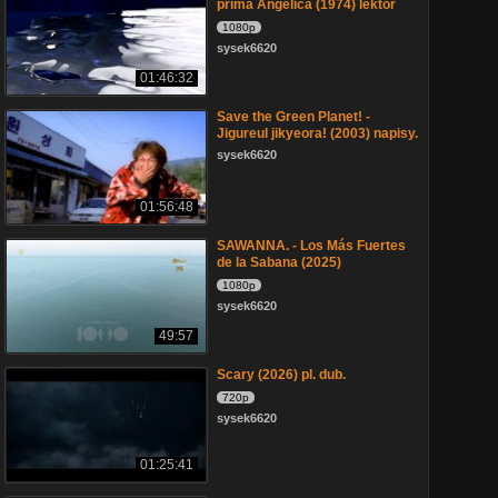
prima Angélica (1974) lektor
1080p
sysek6620
01:46:32
Save the Green Planet! -
Jigureul jikyeora! (2003) napisy.
sysek6620
01:56:48
SAWANNA. - Los Más Fuertes
de la Sabana (2025)
1080p
sysek6620
49:57
Scary (2026) pl. dub.
720p
sysek6620
01:25:41