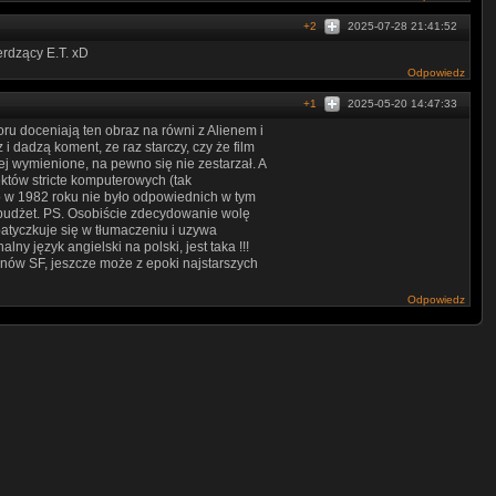
+2
2025-07-28 21:41:52
rdzący E.T. xD
Odpowiedz
+1
2025-05-20 14:47:33
roru doceniają ten obraz na równi z Alienem i
 dadzą koment, ze raz starczy, czy że film
żej wymienione, na pewno się nie zestarzał. A
ektów stricte komputerowych (tak
o w 1982 roku nie było odpowiednich w tym
 budżet. PS. Osobiście zdecydowanie wolę
patyczkuje się w tłumaczeniu i uzywa
ny język angielski na polski, jest taka !!!
anów SF, jeszcze może z epoki najstarszych
Odpowiedz