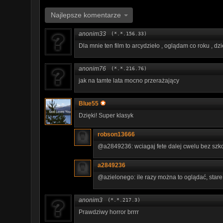
Najlepsze komentarze
anonim33
(*.*.156.33)
Dla mnie ten film to arcydzieło , oglądam co roku , d
anonim76
(*.*.216.76)
jak na tamte lata mocno przerażający
Blue55
Dzięki! Super klasyk
robson13666
@a2849236: wciagaj fete dalej cwelu bez szkoly 
a2849236
@azielonego: ile razy można to oglądać, stare,
anonim3
(*.*.217.3)
Prawdziwy horror brrrr