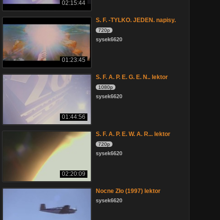
02:15:44
S. F. -TYLKO. JEDEN. napisy.
720p
sysek6620
01:23:45
S. F. A. P. E. G. E. N.. lektor
1080p
sysek6620
01:44:56
S. F. A. P. E. W. A. R... lektor
720p
sysek6620
02:20:09
Nocne Zło (1997) lektor
sysek6620