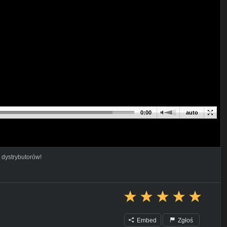
0:00
auto
 dystrybutorów!
Embed
Zgłoś