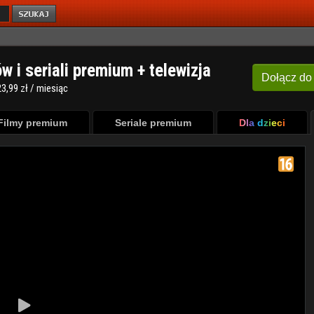
ów i seriali premium + telewizja
Dołącz
do
3,99 zł / miesiąc
Filmy premium
Seriale premium
Dla dzieci