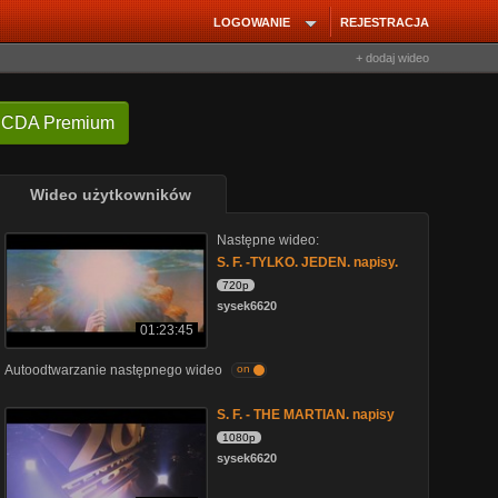
LOGOWANIE
REJESTRACJA
+ dodaj wideo
 CDA Premium
Wideo użytkowników
Następne wideo:
S. F. -TYLKO. JEDEN. napisy.
720p
sysek6620
01:23:45
Autoodtwarzanie następnego wideo
on
S. F. - THE MARTIAN. napisy
1080p
sysek6620