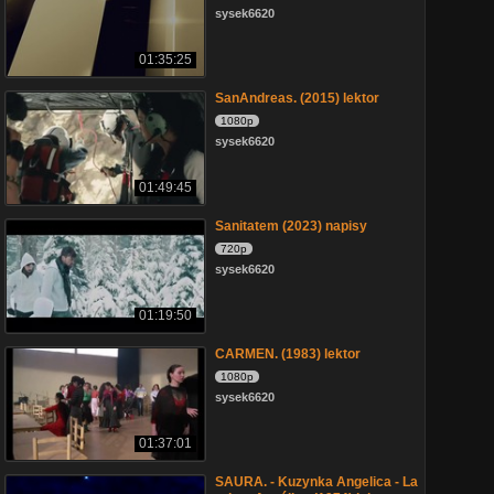
sysek6620
01:35:25
SanAndreas. (2015) lektor
1080p
sysek6620
01:49:45
Sanitatem (2023) napisy
720p
sysek6620
01:19:50
CARMEN. (1983) lektor
1080p
sysek6620
01:37:01
SAURA. - Kuzynka Angelica - La