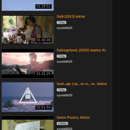
01:29:51
Salli (2023) lektor
720p
sysek6620
01:40:28
Salvageland. (2025) napisy Ai.
720p
sysek6620
01:31:25
Sam..aje z pi... ła ro... m. -lektor
720p
sysek6620
02:01:44
Same Pozory. lektor.
1080p
sysek6620