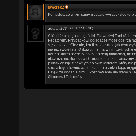
faworek2
Pomyśleć, że w tym samym czasie wyszedł słodko-pie
anonim123
(*.*.222.123)
Cóż, różne są gusta i guściki. Prawdziwi Fani sf i hor
Pedatorem. Przypadkowi oglądacze moze obejrzą raz i
się zestarzał. Otóż nie, ten film, tak samo jak dwa wy
ma już swoje lata. O dziwo, nie ma w nim żadnych ef
uwielbianych przecież przez obecną młodzież), no b
obszarze możliwości a i Carpenter miał ograniczony
jednak wersję z pewnym polskim lektorem, który nie 
soczystego słownictwa, dokładnie przekładając oryginal
Dzięki za dodanie filmu ! Pozdrowienia dla starych F
Silconów i Polconów.