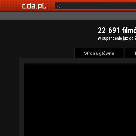
2
2
6
9
1
film
w super cenie już od 2
Strona główna