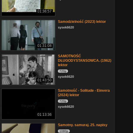
01:36:57
Samodzielność (2023) lektor
sysek6620
01:31:08
SAMOTNOŚĆ
DŁUGODYSTANSOWCA. (1962)
lektor
720p
sysek6620
01:43:50
Samotność - Solitude - Einvera
(2024) lektor
720p
sysek6620
01:13:36
Samotny. samuraj. 25. napisy
1080p