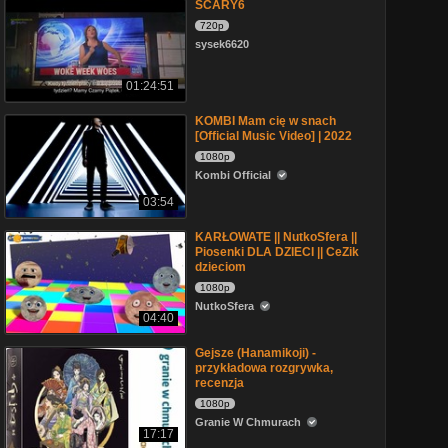
SCARY6
720p
sysek6620
01:24:51
KOMBI Mam cię w snach
[Official Music Video] | 2022
1080p
Kombi Official
03:54
KARŁOWATE || NutkoSfera ||
Piosenki DLA DZIECI || CeZik
dzieciom
1080p
NutkoSfera
04:40
Gejsze (Hanamikoji) -
przykładowa rozgrywka,
recenzja
1080p
Granie W Chmurach
17:17