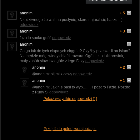
anonim
+ 5
Nic dziwnego że wali na pustynię, skoro najarał się haszu.. :)
odpowiedz
anonim
+ 3
faza to spoko gość
odpowiedz
anonim
Co go tak do tych ciapatych ciągnie? Czyżby przeszedł na islam?
Nie będzie mógł wtedy chlać browara. Ogólnie to taki prostak,
mały zasób słów i w ogóle z tego Fazy
odpowiedz
anonim
+ 2
@anonim: pij mi z cewy
odpowiedz
anonim
+ 1
@anonim: Jak nie pasi to wyp........, I pozdro Fazie. Pozdro
z Rudy Sl
odpowiedz
Pokaż wszystkie odpowiedzi [1]
Przejdź do pełnej wersji cda.pl