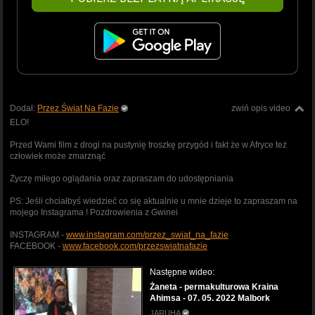
Dodał:
Przez Świat Na Fazie
zwiń opis video
ELO!
Przed Wami film z drogi na pustynię troszkę przygód i fakt że w Afryce też
człowiek może zmarznąć
Życzę miłego oglądania oraz zapraszam do udostępniania
PS: Jeśli chciałbyś wiedzieć co się aktualnie u mnie dzieje to zapraszam na
mojego Instagrama ! Pozdrowienia z Gwinei
INSTAGRAM -
www.instagram.com/przez_swiat_na_fazie
FACEBOOK -
www.facebook.com/przezswiatnafazie
Następne wideo:
Żaneta - permakulturowa Kraina
Ahimsa - 07. 05. 2022 Malbork
JARUHA