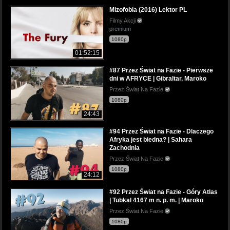
Mizofobia (2016) Lektor PL
Filmy Akcji
premium
1080p
01:52:15
#87 Przez Świat na Fazie - Pierwsze
dni w AFRYCE | Gibraltar, Maroko
Przez Świat Na Fazie
1080p
24:43
#94 Przez Świat na Fazie - Dlaczego
Afryka jest biedna? | Sahara
Zachodnia
Przez Świat Na Fazie
1080p
24:12
#92 Przez Świat na Fazie - Góry Atlas
| Tubkal 4167 m n. p. m. | Maroko
Przez Świat Na Fazie
1080p