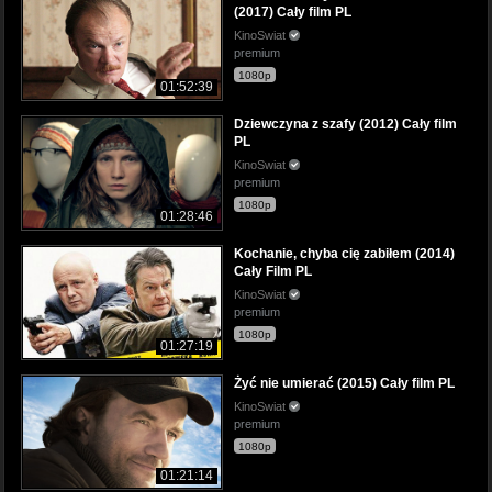
(2017) Cały film PL
KinoSwiat
premium
1080p
01:52:39
Dziewczyna z szafy (2012) Cały film
PL
KinoSwiat
premium
1080p
01:28:46
Kochanie, chyba cię zabiłem (2014)
Cały Film PL
KinoSwiat
premium
1080p
01:27:19
Żyć nie umierać (2015) Cały film PL
KinoSwiat
premium
1080p
01:21:14