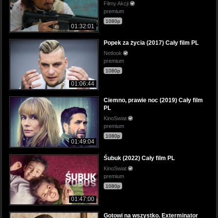
Filmy Akcji
premium
1080p
01:32:01
Popek za życia (2017) Cały film PL
Netlook
premium
1080p
01:06:44
Ciemno, prawie noc (2019) Cały film
PL
KinoSwiat
premium
1080p
01:49:04
Śubuk (2022) Cały film PL
KinoSwiat
premium
1080p
01:47:00
Gotowi na wszystko. Exterminator