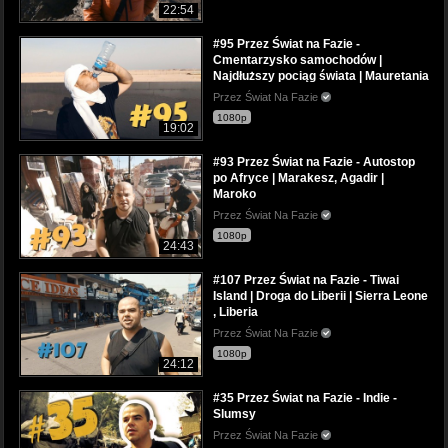
22:54
#95 Przez Świat na Fazie -
Cmentarzysko samochodów |
Najdłuższy pociąg świata | Mauretania
Przez Świat Na Fazie
1080p
19:02
#93 Przez Świat na Fazie - Autostop
po Afryce | Marakesz, Agadir |
Maroko
Przez Świat Na Fazie
1080p
24:43
#107 Przez Świat na Fazie - Tiwai
Island | Droga do Liberii | Sierra Leone
, Liberia
Przez Świat Na Fazie
1080p
24:12
#35 Przez Świat na Fazie - Indie -
Slumsy
Przez Świat Na Fazie