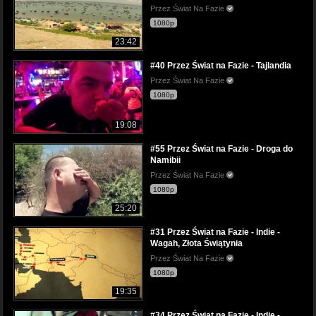
Przez Świat Na Fazie
1080p
23:42
#40 Przez Świat na Fazie - Tajlandia
Przez Świat Na Fazie
1080p
19:08
#55 Przez Świat na Fazie - Droga do
Namibii
Przez Świat Na Fazie
1080p
25:20
#31 Przez Świat na Fazie - Indie -
Wagah, Złota Świątynia
Przez Świat Na Fazie
1080p
19:35
#34 Przez Świat na Fazie - Indie -