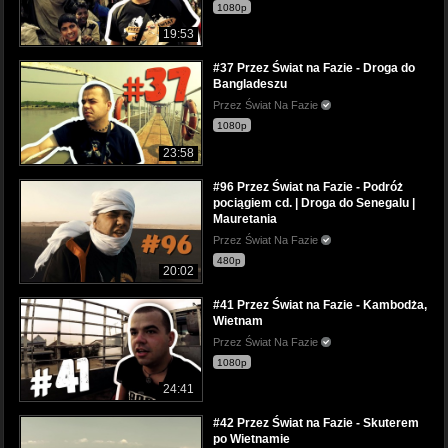
1080p
19:53
#37 Przez Świat na Fazie - Droga do
Bangladeszu
Przez Świat Na Fazie
1080p
23:58
#96 Przez Świat na Fazie - Podróż
pociągiem cd. | Droga do Senegalu |
Mauretania
Przez Świat Na Fazie
480p
20:02
#41 Przez Świat na Fazie - Kambodża,
Wietnam
Przez Świat Na Fazie
1080p
24:41
#42 Przez Świat na Fazie - Skuterem
po Wietnamie