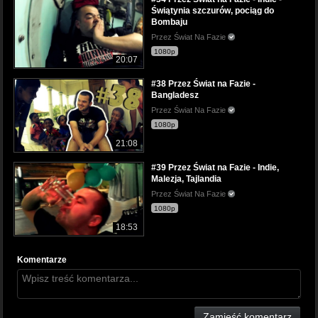
Świątynia szczurów, pociąg do
Bombaju
Przez Świat Na Fazie
1080p
20:07
#38 Przez Świat na Fazie -
Bangladesz
Przez Świat Na Fazie
1080p
21:08
#39 Przez Świat na Fazie - Indie,
Malezja, Tajlandia
Przez Świat Na Fazie
1080p
18:53
Komentarze
Zamieść komentarz