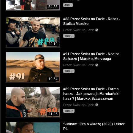
480p
54:35
#88 Przez Świat na Fazie - Rabat -
Stolica Maroko
Przez Świat Na Fazie
1080p
22:19
#91 Przez Świat na Fazie - Noc na
Saharze | Maroko, Merzouga
Przez Świat Na Fazie
1080p
19:54
#89 Przez Świat na Fazie - Farma
haszu - Jak powstaje Marokański
hasz ? | Maroko, Szawszawan
Przez Świat Na Fazie
1080p
21:25
Surinam: Gra o władzę (2020) Lektor
PL