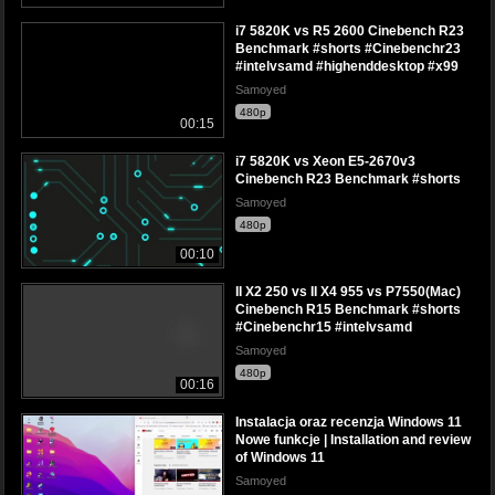
i7 5820K vs R5 2600 Cinebench R23
Benchmark #shorts #Cinebenchr23
#intelvsamd #highenddesktop #x99
Samoyed
480p
00:15
i7 5820K vs Xeon E5-2670v3
Cinebench R23 Benchmark #shorts
Samoyed
480p
00:10
II X2 250 vs II X4 955 vs P7550(Mac)
Cinebench R15 Benchmark #shorts
#Cinebenchr15 #intelvsamd
Samoyed
480p
00:16
Instalacja oraz recenzja Windows 11
Nowe funkcje | Installation and review
of Windows 11
Samoyed