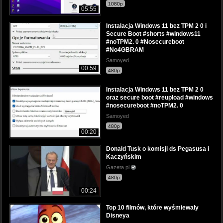
1080p
05:55
Instalacja Windows 11 bez TPM 2 0 i
Secure Boot #shorts #windows11
#noTPM2. 0 #Nosecureboot
#No4GBRAM
Samoyed
00:59
480p
Instalacja Windows 11 bez TPM 2 0
oraz secure boot #reupload #windows
#nosecureboot #noTPM2. 0
Samoyed
480p
00:20
Donald Tusk o komisji ds Pegasusa i
Kaczyńskim
Gazeta.pl
480p
00:24
Top 10 filmów, które wyśmiewały
Disneya