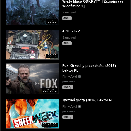
Wieży Maga ODKRYTY! [Zagrajmy w
Wiedźmina 1]
Samoyed
480p
38:33
4. 11. 2022
Samoyed
480p
00:12
Fox: Grzechy przeszłości (2017)
Lektor PL
Filmy Akcji
premium
1080p
01:40:41
Tydzień grozy (2016) Lektor PL
Filmy Akcji
premium
1080p
01:48:03