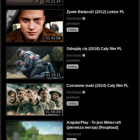
01:21:14
Żywie Biełaruś! (2012) Lektor PL
KinoSwiat
premium
1080p
01:41:08
Odnajdę cię (2018) Cały film PL
KinoSwiat
premium
1080p
01:19:11
Czerwone maki (2024) Cały film PL
KinoSwiat
premium
1080p
01:58:09
AngularPlay - To jest Minecraft
(pierwsza wersja) [Reupload]
Samoyed