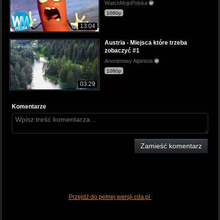
WatchMojoPolska
1080p
13:04
Austria - Miejsca które trzeba
zobaczyć #1
Anonimowy Alpinista
1080p
03:29
Komentarze
Zamieść komentarz
Przejdź do pełnej wersji cda.pl