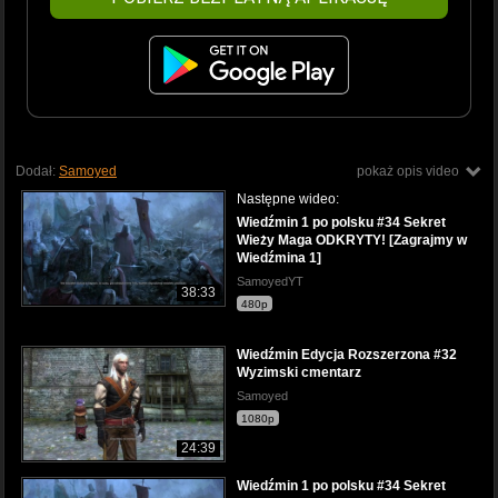
Dodał:
Samoyed
pokaż opis video
Następne wideo:
Wiedźmin 1 po polsku #34 Sekret
Wieży Maga ODKRYTY! [Zagrajmy w
Wiedźmina 1]
SamoyedYT
38:33
480p
Wiedźmin Edycja Rozszerzona #32
Wyzimski cmentarz
Samoyed
1080p
24:39
Wiedźmin 1 po polsku #34 Sekret