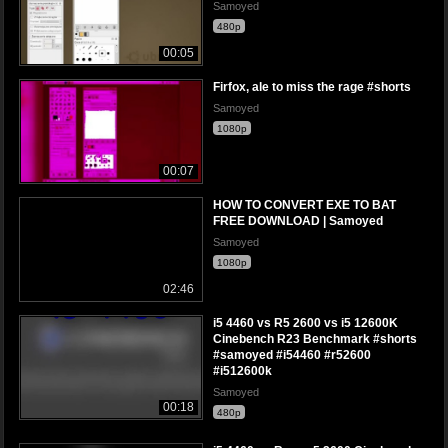
Samoyed
480p
00:05
Firfox, ale to miss the rage #shorts
Samoyed
1080p
00:07
HOW TO CONVERT EXE TO BAT
FREE DOWNLOAD | Samoyed
Samoyed
1080p
02:46
i5 4460 vs R5 2600 vs i5 12600K
Cinebench R23 Benchmark #shorts
#samoyed #i54460 #r52600
#i512600k
Samoyed
00:18
480p