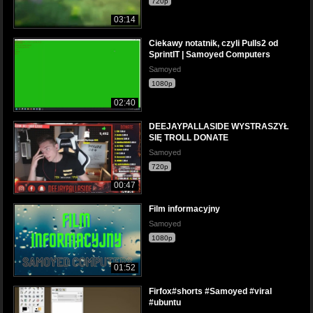
720p
03:14
Ciekawy notatnik, czyli Pulls2 od
SprintIT | Samoyed Computers
Samoyed
1080p
02:40
DEEJAYPALLASIDE WYSTRASZYŁ
SIĘ TROLL DONATE
Samoyed
720p
00:47
Film informacyjny
Samoyed
1080p
01:52
Firfox#shorts #Samoyed #viral
#ubuntu