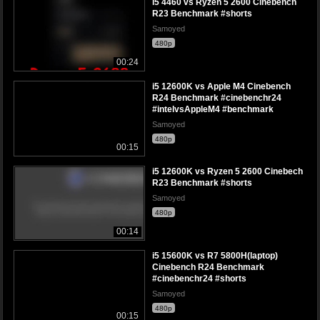
i5 4460 vs Ryzen 5 2600 Cinebench
R23 Benchmark #shorts
Samoyed
480p
00:24
i5 12600K vs Apple M4 Cinebench
R24 Benchmark #cinebenchr24
#intelvsAppleM4 #benchmark
Samoyed
480p
00:15
i5 12600K vs Ryzen 5 2600 Cinebech
R23 Benchmark #shorts
Samoyed
480p
00:14
i5 15600K vs R7 5800H(laptop)
Cinebench R24 Benchmark
#cinebenchr24 #shorts
Samoyed
480p
00:15