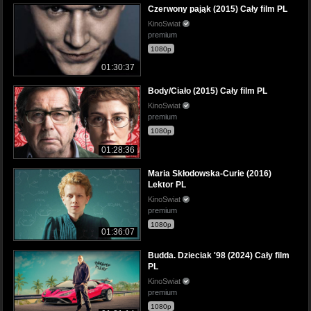
Czerwony pająk (2015) Cały film PL
KinoSwiat
premium
1080p
01:30:37
Body/Ciało (2015) Cały film PL
KinoSwiat
premium
1080p
01:28:36
Maria Skłodowska-Curie (2016)
Lektor PL
KinoSwiat
premium
1080p
01:36:07
Budda. Dzieciak '98 (2024) Cały film
PL
KinoSwiat
premium
1080p