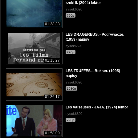
rzeki II. (2004) lektor
sysek6620
720p
01:38:33
LES DRAGEREUS. - Podrywacze.
(1959) napisy
sysek6620
720p
01:15:27
LES TRUFFES. - Bokser. (1995)
napisy
sysek6620
1080p
01:26:17
Les valseuses - JAJA. (1974) lektor
sysek6620
720p
01:58:09