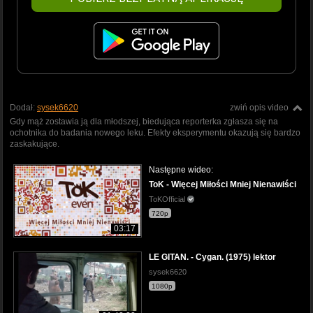
Dodał:
sysek6620
zwiń opis video
Gdy mąż zostawia ją dla młodszej, biedująca reporterka zgłasza się na
ochotnika do badania nowego leku. Efekty eksperymentu okazują się bardzo
zaskakujące.
Następne wideo:
ToK - Więcej Miłości Mniej Nienawiści
ToKOfficial
720p
03:17
LE GITAN. - Cygan. (1975) lektor
sysek6620
1080p