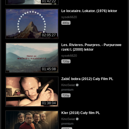
01:42:22
Le locataire. Lokator. (1976) lektor
sysek6620
480p
02:05:27
Les. Rivieres. Pourpres. - Purpurowe
rzeki I. (2000) lektor
sysek6620
720p
01:45:08
Zabić bobra (2012) Cały Film PL
KinoSwiat
premium
720p
01:38:04
Kler (2018) Cały film PL
KinoSwiat
premium