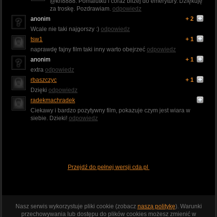
@kri8888: Pomalutku i coraz bliżej do emerytury. Dziękuję
za troskę. Pozdrawiam.
odpowiedz
anonim
+ 2
Wcale nie taki najgorszy :)
odpowiedz
tsw1
+ 1
naprawdę fajny film taki inny warto obejrzeć
odpowiedz
anonim
+ 1
extra
odpowiedz
rbaszczyc
+ 1
Dzięki
odpowiedz
radekmachradek
Ciekawy i bardzo pozytywny film, pokazuje czym jest wiara w
siebie. Dzieki!
odpowiedz
Przejdź do pełnej wersji cda.pl
Nasz serwis wykorzystuje pliki cookie (zobacz
naszą politykę
). Warunki
przechowywania lub dostępu do plików cookies możesz zmienić w