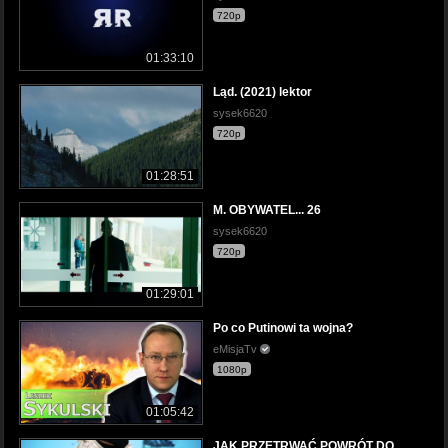
720p
01:33:10
Ląd. (2021) lektor
sysek6620
720p
01:28:51
M. OBYWATEL... 26
sysek6620
720p
01:29:01
Po co Putinowi ta wojna?
eMisjaTv
1080p
01:05:42
JAK PRZETRWAĆ POWRÓT DO