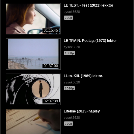
LE TEST. - Test (2021) lekktor
sysek6620
720p
01:15:45
LE TRAIN. Pociąg. (1973) lektor
sysek6620
1080p
01:37:00
Li..to. Kill. (1989) lektor.
sysek6620
1080p
02:07:39
Lifeline (2025) napisy
sysek6620
720p