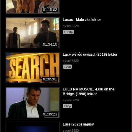
01:15:02
Lucas - Małe zło. lektor
sysek6620
1080p
01:34:10
Lucy wśród gwiazd. (2019) lektor
sysek6620
720p
02:05:01
LULU NA MOŚCIE. -Lulu on the
Bridge. (1998) lektor
sysek6620
720p
01:39:23
Lure (2026) napisy
sysek6620