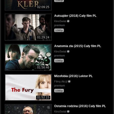
1080p
02:09:25
Autsajder (2018) Cały film PL
KinoSwiat
premium
1080p
01:29:24
Anatomia zła (2015) Cały film PL
KinoSwiat
premium
1080p
01:56:46
Mizofobia (2016) Lektor PL
Filmy Akcji
premium
1080p
01:52:15
Ostatnia rodzina (2016) Cały film PL
KinoSwiat