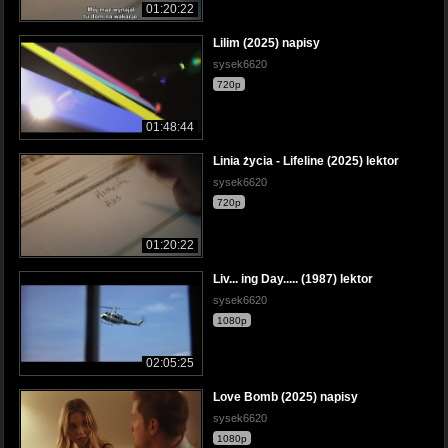
01:20:22
Lilim (2025) napisy
sysek6620
720p
01:48:44
Linia życia - Lifeline (2025) lektor
sysek6620
720p
01:20:22
Liv... ing Day..... (1987) lektor
sysek6620
1080p
02:05:25
Love Bomb (2025) napisy
sysek6620
1080p