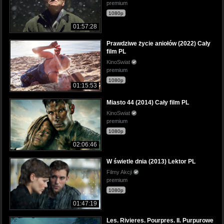
premium
1080p
01:57:28
Prawdziwe życie aniołów (2022) Cały
film PL
KinoSwiat
premium
1080p
01:15:53
Miasto 44 (2014) Cały film PL
KinoSwiat
premium
1080p
02:06:46
W świetle dnia (2013) Lektor PL
Filmy Akcji
premium
1080p
01:47:19
Les. Rivieres. Pourpres. II. Purpurowe