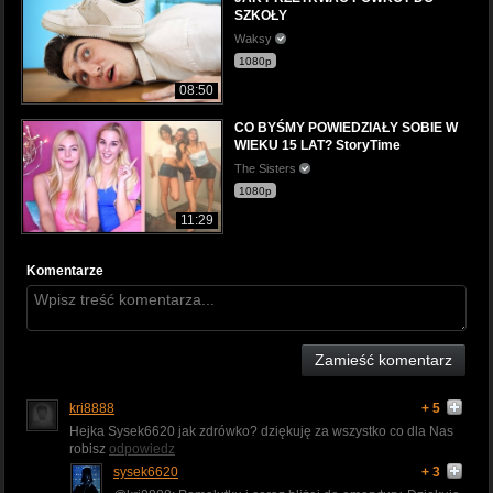
SZKOŁY
Waksy
1080p
08:50
CO BYŚMY POWIEDZIAŁY SOBIE W
WIEKU 15 LAT? StoryTime
The Sisters
1080p
11:29
Komentarze
Zamieść komentarz
kri8888
+ 5
Hejka Sysek6620 jak zdrówko? dziękuję za wszystko co dla Nas
robisz
odpowiedz
sysek6620
+ 3