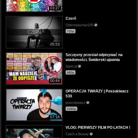
03:27
Czerń
Oldcreepyman100
720p
05:53
Szczęsny przestał odpisywać na
wiadomości. Świderski ujawnia
Sport.pl
480p
00:44
OPERACJA TWARZY | Poszukiwacz
530
poszukiwacz
1080p
07:16
VLOG: PIERWSZY FILM PO LATACH !
Catch a Beauty