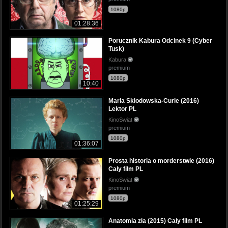
1080p
01:28:36
Porucznik Kabura Odcinek 9 (Cyber
Tusk)
Kabura
premium
1080p
10:40
Maria Skłodowska-Curie (2016)
Lektor PL
KinoSwiat
premium
1080p
01:36:07
Prosta historia o morderstwie (2016)
Cały film PL
KinoSwiat
premium
1080p
01:25:29
Anatomia zła (2015) Cały film PL