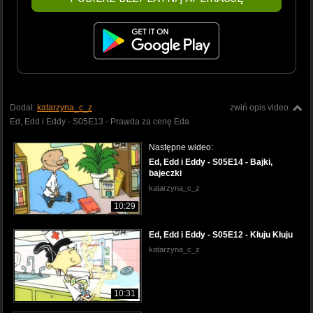
Dodał:
katarzyna_c_z
zwiń opis video
Ed, Edd i Eddy - S05E13 - Prawda za cenę Eda
Następne wideo:
Ed, Edd i Eddy - S05E14 - Bajki,
bajeczki
katarzyna_c_z
10:29
Ed, Edd i Eddy - S05E12 - Kłuju Kłuju
katarzyna_c_z
10:31