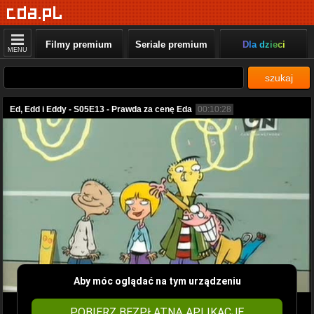
Filmy premium
Seriale premium
Dla dzieci
MENU
szukaj
Ed, Edd i Eddy - S05E13 - Prawda za cenę Eda
00:10:28
Aby móc oglądać na tym urządzeniu
POBIERZ BEZPŁATNĄ APLIKACJĘ