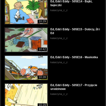
Ed, Edd i Eddy - S05E14 - Bajki,
bajeczki
katarzyna_c_z
10:29
Ed, Edd i Eddy - S05E15 - Dobrzy, źli i
Ed
katarzyna_c_z
10:42
Ed, Edd i Eddy - S05E16 - Maskotka
katarzyna_c_z
10:28
Ed, Edd i Eddy - S05E17 - Przyjęcie
urodzinowe
katarzyna_c_z
10:29