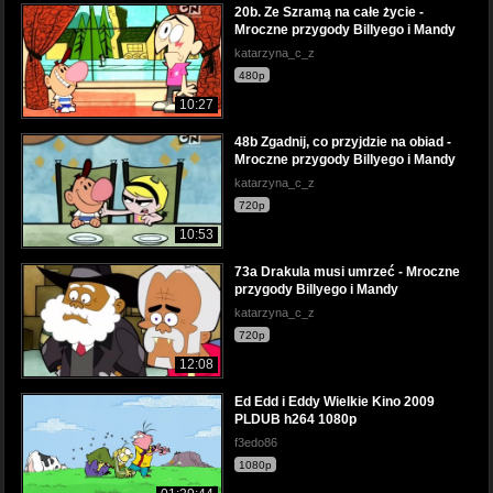
20b. Ze Szramą na całe życie -
Mroczne przygody Billyego i Mandy
katarzyna_c_z
480p
10:27
48b Zgadnij, co przyjdzie na obiad -
Mroczne przygody Billyego i Mandy
katarzyna_c_z
720p
10:53
73a Drakula musi umrzeć - Mroczne
przygody Billyego i Mandy
katarzyna_c_z
720p
12:08
Ed Edd i Eddy Wielkie Kino 2009
PLDUB h264 1080p
f3edo86
1080p