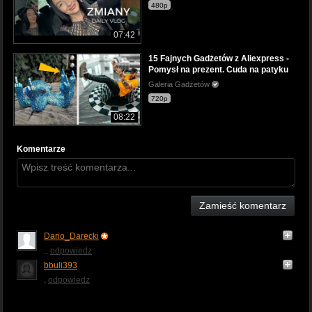
480p
07:42
15 Fajnych Gadżetów z Aliexpress -
Pomysł na prezent. Cuda na patyku
Galeria Gadżetów
720p
08:22
Komentarze
Zamieść komentarz
Dario_Darecki
..
odpowiedz
bbuli393
.
odpowiedz