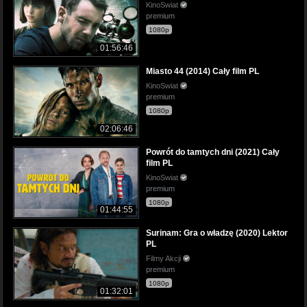
KinoSwiat
premium
1080p
01:56:46
Miasto 44 (2014) Cały film PL
KinoSwiat
premium
1080p
02:06:46
Powrót do tamtych dni (2021) Cały
film PL
KinoSwiat
premium
1080p
01:44:55
Surinam: Gra o władzę (2020) Lektor
PL
Filmy Akcji
premium
1080p
01:32:01