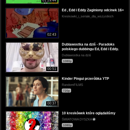
01:29:44
Ed , Edd i Eddy Zaginiony odcinek 16+
Kreskowki_i_seriale_dla_wszystkich
02:43
Dublawostka na dziś - Paradoks
polskiego dubbingu Ed, Edd i Eddy.
Dublawostka na dziś
1080p
00:51
Kinder Pingui przeróbka YTP
RandomFILMS
720p
00:37
10 kreskówek które oglądaliśmy
ŚWIATOWA DYSZKA
1080p