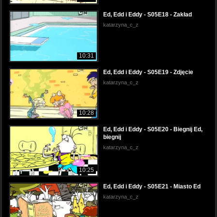
Ed, Edd i Eddy - S05E18 - Zakład
katarzyna_c_z
10:31
Ed, Edd i Eddy - S05E19 - Zdjęcie
katarzyna_c_z
10:28
Ed, Edd i Eddy - S05E20 - Biegnij Ed,
biegnij
katarzyna_c_z
10:25
Ed, Edd i Eddy - S05E21 - Miasto Ed
katarzyna_c_z