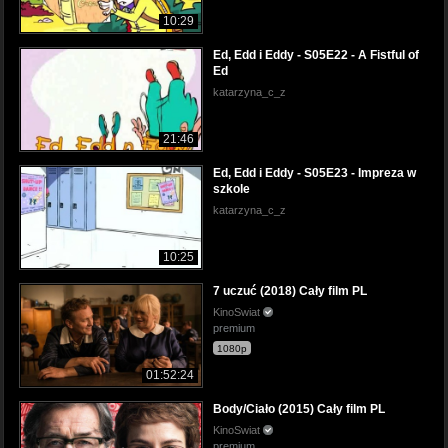
10:29
Ed, Edd i Eddy - S05E22 - A Fistful of
Ed
katarzyna_c_z
21:46
Ed, Edd i Eddy - S05E23 - Impreza w
szkole
katarzyna_c_z
10:25
7 uczuć (2018) Cały film PL
KinoSwiat
premium
1080p
01:52:24
Body/Ciało (2015) Cały film PL
KinoSwiat
premium