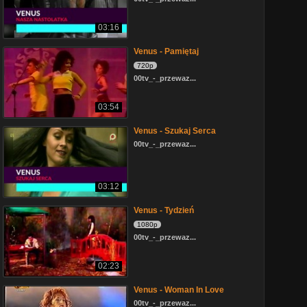
03:16
Venus - Pamiętaj
720p
00tv_-_przewaz...
03:54
Venus - Szukaj Serca
00tv_-_przewaz...
03:12
Venus - Tydzień
1080p
00tv_-_przewaz...
02:23
Venus - Woman In Love
00tv_-_przewaz...