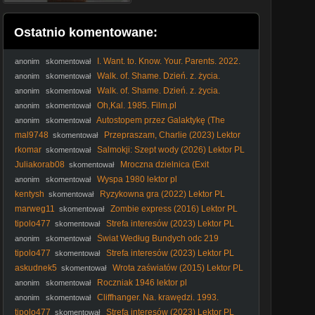
Ostatnio komentowane:
I. Want. to. Know. Your. Parents. 2022.
anonim
skomentował
Napisy.pl
Walk. of. Shame. Dzień. z. życia.
anonim
skomentował
blondynki. 2014. Lektor.pl
Walk. of. Shame. Dzień. z. życia.
anonim
skomentował
blondynki. 2014. Lektor.pl
Oh,Kal. 1985. Film.pl
anonim
skomentował
Autostopem przez Galaktykę (The
anonim
skomentował
Hitchhiker's Guide to the Galaxy) [Lektor PL]
mal9748
Przepraszam, Charlie (2023) Lektor
skomentował
PL
rkomar
Salmokji: Szept wody (2026) Lektor PL
skomentował
Juliakorab08
Mroczna dzielnica (Exit
skomentował
Wounds2001) Lektor Pl 1080p.
Wyspa 1980 lektor pl
anonim
skomentował
kentysh
Ryzykowna gra (2022) Lektor PL
skomentował
marweg11
Zombie express (2016) Lektor PL
skomentował
tipolo477
Strefa interesów (2023) Lektor PL
skomentował
Świat Według Bundych odc 219
anonim
skomentował
tipolo477
Strefa interesów (2023) Lektor PL
skomentował
askudnek5
Wrota zaświatów (2015) Lektor PL
skomentował
Roczniak 1946 lektor pl
anonim
skomentował
Cliffhanger. Na. krawędzi. 1993.
anonim
skomentował
Lektor.pl
tipolo477
Strefa interesów (2023) Lektor PL
skomentował