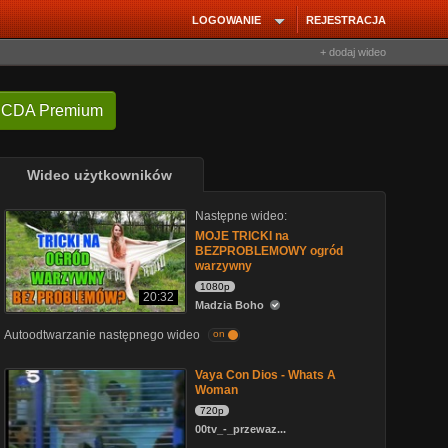
LOGOWANIE
REJESTRACJA
+ dodaj wideo
 CDA Premium
Wideo użytkowników
Następne wideo:
MOJE TRICKI na
BEZPROBLEMOWY ogród
warzywny
1080p
20:32
Madzia Boho
Autoodtwarzanie następnego wideo
on
Vaya Con Dios - Whats A
Woman
720p
00tv_-_przewaz...