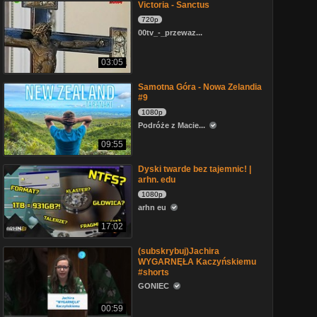
Victoria - Sanctus
720p
00tv_-_przewaz...
03:05
Samotna Góra - Nowa Zelandia
#9
1080p
Podróże z Macie...
09:55
Dyski twarde bez tajemnic! |
arhn. edu
1080p
arhn eu
17:02
(subskrybuj)Jachira
WYGARNĘŁA Kaczyńskiemu
#shorts
GONIEC
00:59