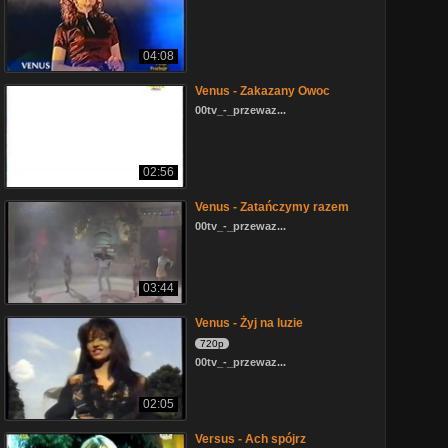
04:08
Venus - Zakazany Owoc
00tv_-_przewaz...
02:56
Venus - Zatańczymy razem
00tv_-_przewaz...
03:44
Venus - Żyj na luzie
720p
00tv_-_przewaz...
02:05
Versus - Ach spójrz