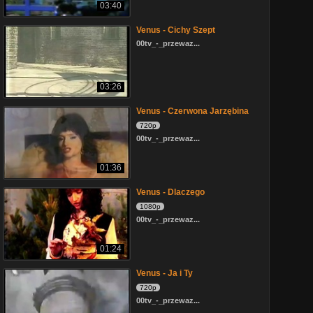
03:40
Venus - Cichy Szept
00tv_-_przewaz...
03:26
Venus - Czerwona Jarzębina
720p
00tv_-_przewaz...
01:36
Venus - Dlaczego
1080p
00tv_-_przewaz...
01:24
Venus - Ja i Ty
720p
00tv_-_przewaz...