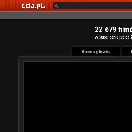
2
2
6
7
9
film
w super cenie już od 2
Strona główna