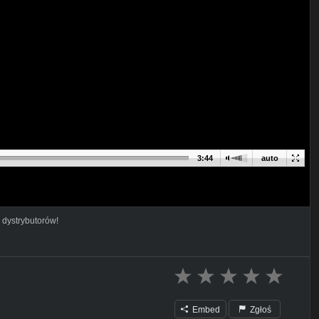
3:44
auto
 dystrybutorów!
Embed
Zgłoś