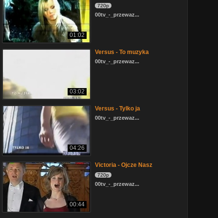
720p
00tv_-_przewaz...
01:02
Versus - To muzyka
00tv_-_przewaz...
03:02
Versus - Tylko ja
00tv_-_przewaz...
04:26
Victoria - Ojcze Nasz
720p
00tv_-_przewaz...
00:44