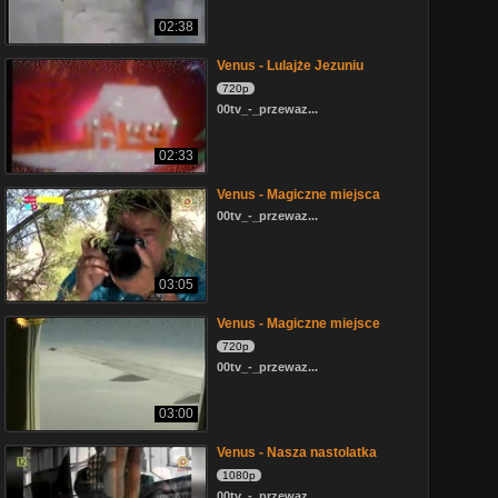
02:38
Venus - Lulajże Jezuniu
720p
00tv_-_przewaz...
02:33
Venus - Magiczne miejsca
00tv_-_przewaz...
03:05
Venus - Magiczne miejsce
720p
00tv_-_przewaz...
03:00
Venus - Nasza nastolatka
1080p
00tv_-_przewaz...