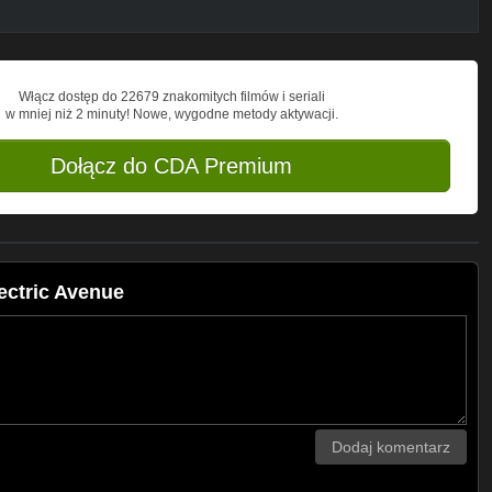
Włącz dostęp do 22679 znakomitych filmów i seriali
w mniej niż 2 minuty! Nowe, wygodne metody aktywacji.
Dołącz do CDA Premium
ectric Avenue
Dodaj komentarz