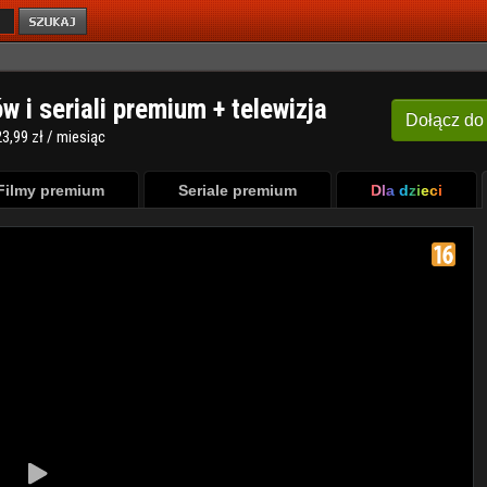
ów i seriali premium + telewizja
Dołącz
do
3,99 zł / miesiąc
Filmy premium
Seriale premium
Dla dzieci