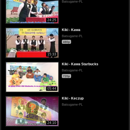
Batsugame-PL
24:25
Kiki - Kawa
Batsugame-PL
480p
15:33
Kiki - Kawa Starbucks
Batsugame-PL
720p
05:44
Kiki - Keczup
Batsugame-PL
24:10