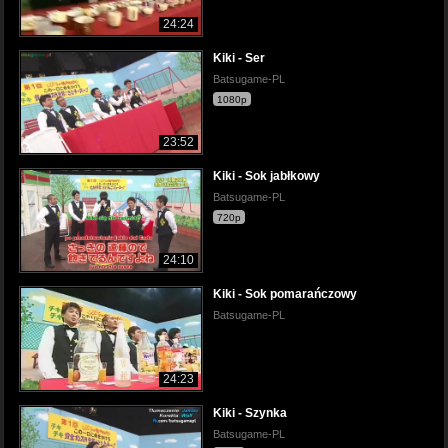
24:24
Kiki - Ser
Batsugame-PL
1080p
23:52
Kiki - Sok jabłkowy
Batsugame-PL
720p
24:10
Kiki - Sok pomarańczowy
Batsugame-PL
24:23
Kiki - Szynka
Batsugame-PL