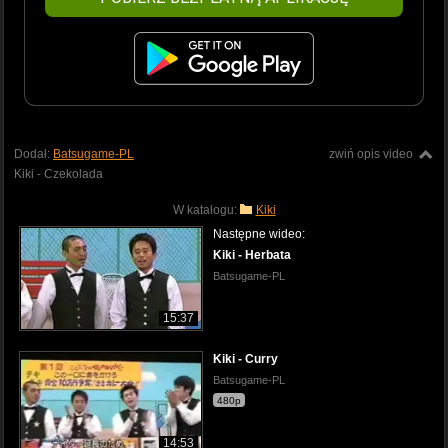
Dodał:
Batsugame-PL
zwiń opis video
Kiki - Czekolada
W katalogu:
Kiki
Następne wideo:
Kiki - Herbata
Batsugame-PL
15:37
Kiki - Curry
Batsugame-PL
480p
14:53