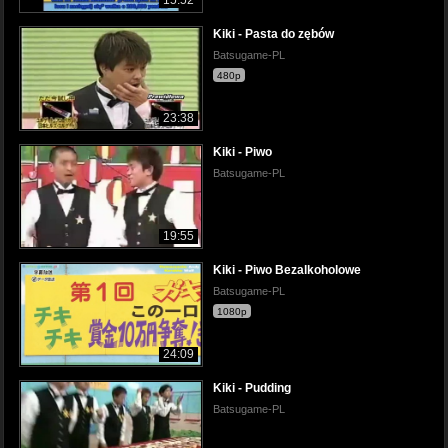
Kiki - Pasta do zębów
Batsugame-PL
480p
23:38
Kiki - Piwo
Batsugame-PL
19:55
Kiki - Piwo Bezalkoholowe
Batsugame-PL
1080p
24:09
Kiki - Pudding
Batsugame-PL