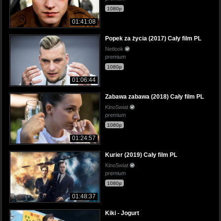
1080p
01:41:08
Popek za życia (2017) Cały film PL
Netlook
premium
1080p
01:06:44
Zabawa zabawa (2018) Cały film PL
KinoSwiat
premium
1080p
01:24:57
Kurier (2019) Cały film PL
KinoSwiat
premium
1080p
01:48:37
Kiki - Jogurt