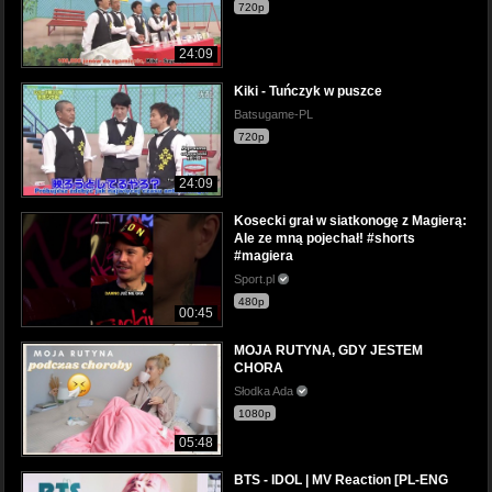
720p
24:09
Kiki - Tuńczyk w puszce
Batsugame-PL
720p
24:09
Kosecki grał w siatkonogę z Magierą:
Ale ze mną pojechał! #shorts
#magiera
Sport.pl
480p
00:45
MOJA RUTYNA, GDY JESTEM
CHORA
Słodka Ada
1080p
05:48
BTS - IDOL | MV Reaction [PL-ENG