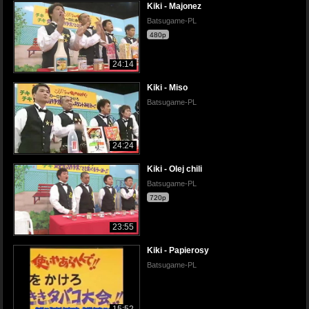
Kiki - Majonez
Batsugame-PL
480p
24:14
Kiki - Miso
Batsugame-PL
24:24
Kiki - Olej chili
Batsugame-PL
720p
23:55
Kiki - Papierosy
Batsugame-PL
15:52