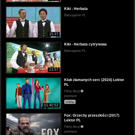
Kiki - Herbata
Batsugame-PL
15:37
Kiki - Herbata cytrynowa
Batsugame-PL
23:57
Klub złamanych serc (2024) Lektor
PL
Filmy Akcji
premium
1080p
01:40:52
Fox: Grzechy przeszłości (2017)
Lektor PL
Filmy Akcji
premium