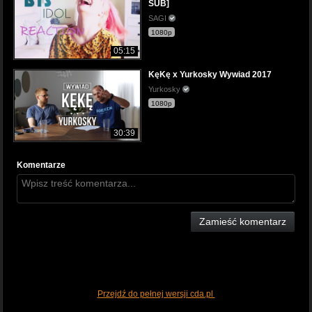
SUB]
SAGI
1080p
05:15
KęKę x Yurkosky Wywiad 2017
Yurkosky
1080p
30:39
Komentarze
Zamieść komentarz
Przejdź do pełnej wersji cda.pl