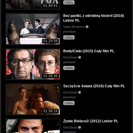
1080p
01:40:41
Bez paniki, z odrobiną histerii (2016)
Lektor PL
Video Brothers
premium
1080p
01:29:39
Body/Ciało (2015) Cały film PL
KinoSwiat
premium
1080p
01:28:36
Szczęście świata (2016) Cały film PL
KinoSwiat
premium
1080p
01:38:19
Żywie Biełaruś! (2012) Lektor PL
KinoSwiat
premium