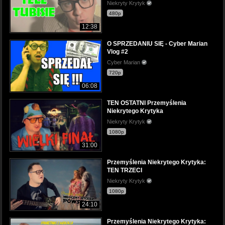
Niekryty Krytyk
480p
12:38
O SPRZEDANIU SIĘ - Cyber Marian
Vlog #2
Cyber Marian
720p
06:08
TEN OSTATNI Przemyślenia
Niekrytego Krytyka
Niekryty Krytyk
1080p
31:00
Przemyślenia Niekrytego Krytyka:
TEN TRZECI
Niekryty Krytyk
1080p
24:10
Przemyślenia Niekrytego Krytyka: