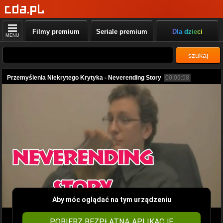
Filmy premium
Seriale premium
Dla dzieci
MENU
szukaj
Przemyślenia Niekrytego Krytyka - Neverending Story
00:09:58
Aby móc oglądać na tym urządzeniu
POBIERZ BEZPŁATNĄ APLIKACJĘ