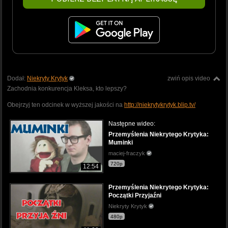
Dodał:
Niekryty Krytyk
zwiń opis video
Zachodnia konkurencja Kleksa, kto lepszy?
Obejrzyj ten odcinek w wyższej jakości na
http://niekrytykrytyk.blip.tv/
Następne wideo:
Przemyślenia Niekrytego Krytyka:
Muminki
maciej-fraczyk
720p
12:54
Przemyślenia Niekrytego Krytyka:
Początki Przyjaźni
Niekryty Krytyk
480p