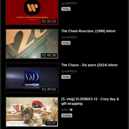
sysek6620
720p
01:32:24
The Chain Reaction. (1996) lektor
sysek6620
720p
01:46:38
The Chase - Six jours (2024) lektor
sysek6620
720p
01:36:52
[S. vlog] VLOGMAS #2 - Cozy day &
gift wrapping
SAGI
1080p
03:37