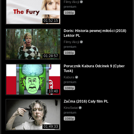
Filmy Akcji
premium
1080p
01:52:15
Doris: Historia pewnej miłości (2018)
Lektor PL
Filmy Akcji
premium
1080p
01:28:57
Porucznik Kabura Odcinek 9 (Cyber
Tusk)
Kabura
premium
1080p
10:40
Zaćma (2016) Cały film PL
KinoSwiat
premium
1080p
01:49:33