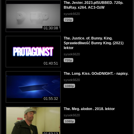
The. Jester. 2023.plSUBBED. 720p.
BluRay. x264. AC3-OzW
sysek6620
720p
01:30:08
The. Justice. of. Bunny. King.
Sprawiedliwość Bunny King. (2021)
lektor
sysek6620
720p
01:40:51
The. Long. Kiss. GOoDNIGHT. - napisy.
sysek6620
1080p
01:55:32
The. Meg. alodon . 2018. lektor
sysek6620
1080p