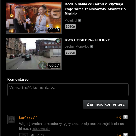
Doda o banie od Górniak. Wyznaje,
kogo sama zablokowała. Mówi też o
Marinie
Plotek.pl
1080p
01:19
DWA DEBILE NA DRODZE
Lechu_MotoVlog
1080p
00:17
Komentarze
Zamieść komentarz
kar477777
+ 6
Więcej twoich komentarzy tygrys.znasz się bardzo zajebiscie na
filmach
odpowiedz
anonim
+ 4