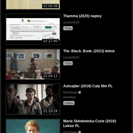
02:00:38
Thamma (2025) napisy
sysek6620
720p
02:27:40
The. Black. Book. (2023) lektor
sysek6620
720p
02:04:12
Autsajder (2018) Cały film PL
KinoSwiat
premium
1080p
01:29:24
Maria Skłodowska-Curie (2016)
Lektor PL
KinoSwiat