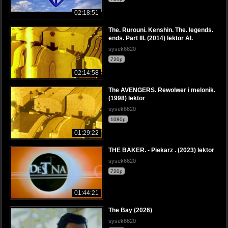
02:18:51
The. Rurouni. Kenshin. The. legends.
ends. Part III. (2014) lektor AI.
sysek6620
720p
02:14:58
The AVENGERS. Rewolwer i melonik.
(1998) lektor
sysek6620
1080p
01:29:22
THE BAKER. - Piekarz . (2023) lektor
sysek6620
720p
01:44:21
The Bay (2026)
sysek6620