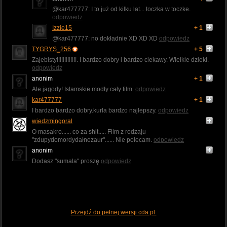
@kar477777: I to już od kilku lat... toczka w toczke.
odpowiedz
Izzie15
+ 1
@kar477777: no dokładnie XD XD XD
odpowiedz
TYGRYS_256
+ 5
Zajebisty!!!!!!!!!!!!!. I bardzo dobry i bardzo ciekawy. Wielkie dzieki.
odpowiedz
anonim
+ 1
Ale jagody! Islamskie modły cały film.
odpowiedz
kar477777
+ 1
I bardzo bardzo dobry.kurla bardzo najlepszy.
odpowiedz
wiedzmingoral
O masakro...... co za shit..... Film z rodzaju
"zdupydomordydałnozaur"...... Nie polecam.
odpowiedz
anonim
Dodasz "sumala" proszę
odpowiedz
Przejdź do pełnej wersji cda.pl