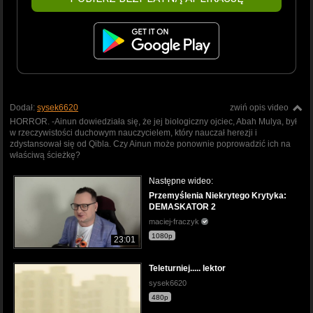
Dodał:
sysek6620
zwiń opis video
HORROR. -Ainun dowiedziała się, że jej biologiczny ojciec, Abah Mulya, był
w rzeczywistości duchowym nauczycielem, który nauczał herezji i
zdystansował się od Qibla. Czy Ainun może ponownie poprowadzić ich na
właściwą ścieżkę?
Następne wideo:
Przemyślenia Niekrytego Krytyka:
DEMASKATOR 2
maciej-fraczyk
1080p
23:01
Teleturniej..... lektor
sysek6620
480p