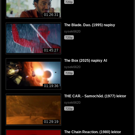
720p
01:26:31
The Blade. Dao. (1995) napisy
sysek6620
720p
01:45:27
The Box (2025) napisy AI
sysek6620
720p
01:19:36
THE CAR. - Samochód. (1977) lektor
sysek6620
720p
01:29:19
The Chain Reaction. (1980) lektor