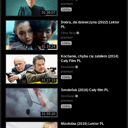
premium
1080p
01:36:07
Dobra, zła dziewczyna (2022) Lektor
PL
Filmy Akcji
premium
1080p
01:19:24
Kochanie, chyba cię zabiłem (2014)
Cały Film PL
KinoSwiat
premium
1080p
01:27:19
Smoleńsk (2016) Cały film PL
KinoSwiat
premium
1080p
01:55:20
Mizofobia (2016) Lektor PL