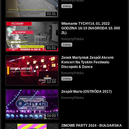
KoncertyPolska
1080p
02:31
Włamanie TYCHY14. 01. 2022
GODZINA 16:10 (NAGRODA 10. 000
ZŁ)
KoncertyPolska
1080p
01:01
Zenek Martyniuk Zespół Akcent-
Koncert Na Tyskim Festiwalu
Discopolo & Dance
KoncertyPolska
1080p
12:10
Zespól Mario (OSTRÓDA 2017)
KoncertyPolska
04:03
ZIMOWE PARTY 2024 - BUŁGARSKA