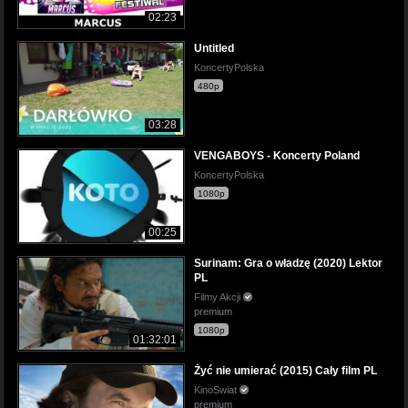
02:23
Untitled
KoncertyPolska
480p
03:28
VENGABOYS - Koncerty Poland
KoncertyPolska
1080p
00:25
Surinam: Gra o władzę (2020) Lektor
PL
Filmy Akcji
premium
1080p
01:32:01
Żyć nie umierać (2015) Cały film PL
KinoSwiat
premium