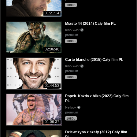
1080p
01:21:14
Miasto 44 (2014) Cały film PL
KinoSwiat
premium
1080p
02:06:46
Carte blanche (2015) Cały film PL
KinoSwiat
premium
1080p
01:44:53
Popek. Każda z blizn (2022) Cały film
PL
Netlook
premium
1080p
01:06:37
Dziewczyna z szafy (2012) Cały film
PL