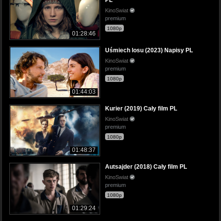
KinoSwiat
premium
1080p
01:28:46
Uśmiech losu (2023) Napisy PL
KinoSwiat
premium
1080p
01:44:03
Kurier (2019) Cały film PL
KinoSwiat
premium
1080p
01:48:37
Autsajder (2018) Cały film PL
KinoSwiat
premium
1080p
01:29:24