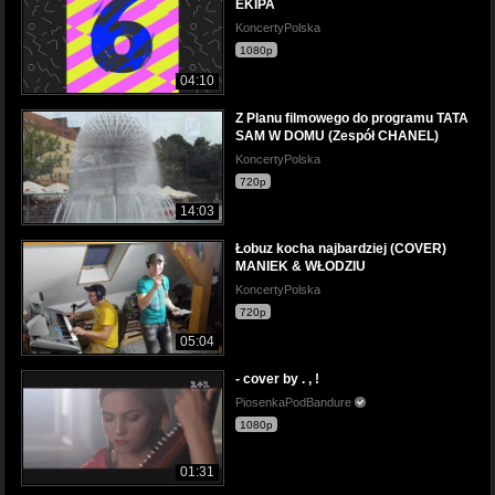
EKIPA
KoncertyPolska
1080p
04:10
Z Planu filmowego do programu TATA
SAM W DOMU (Zespół CHANEL)
KoncertyPolska
720p
14:03
Łobuz kocha najbardziej (COVER)
MANIEK & WŁODZIU
KoncertyPolska
720p
05:04
- cover by . , !
PiosenkaPodBandure
1080p
01:31