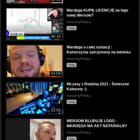
Wardęga KUPIŁ LICENCJĘ na logo
sowy Wersow?
KoncertyPolska
720p
08:18
Wardęga o całej sytuacji :
Kamerzysta zatrzymany na lotnisku
KoncertyPolska
720p
04:59
Wczasy z Rodziną 2021 - Śmieszne
Kabarety :)
KoncertyPolska
720p
33:59
WERSOW BLURUJE LOGO -
WARDĘGA MA AKT NOTARIALNY
KoncertyPolska
720p