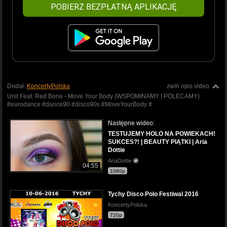
POBIERZ BEZPŁATNĄ APLIKACJĘ
Dodał:
KoncertyPolska
zwiń opis video
Unit Feat. Red Bone - Move Your Body (WSPOMINAMY I POLECAMY)
#eurodance #dance90 #disco90s #MoveYourBody #
Następne wideo:
TESTUJEMY HOLO NA POWIEKACH!
SUKCES?! | BEAUTY PIĄTKI | Aria
Dottie
AriaDottie
04:55
1080p
Tychy Disco Polo Festiwal 2016
KoncertyPolska
720p