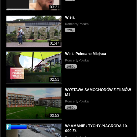
03:21
Wisła
KoncertyPolska
720p
01:47
Wisła Polecane Miejsca
KoncertyPolska
1080p
02:51
WYSTAWA SAMOCHODÓW Z FILMÓW
M1
KoncertyPolska
1080p
03:53
WŁAMANIE / TYCHY /NAGRODA 10.
000 ZŁ