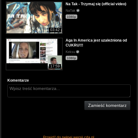
Na Tak - Trzymaj się (official video)
NaTak
1080p
03:42
Aga In America jest uzależniona od
CUKRU!!!
Keksu
1080p
17:59
Komentarze
Zamieść komentarz
Przejdź do pełnej wersji cda.pl