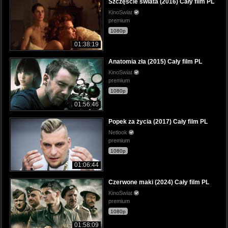
Szczęście świata (2016) Cały film PL
KinoSwiat
premium
1080p
01:38:19
Anatomia zła (2015) Cały film PL
KinoSwiat
premium
1080p
01:56:46
Popek za życia (2017) Cały film PL
Netlook
premium
1080p
01:06:44
Czerwone maki (2024) Cały film PL
KinoSwiat
premium
1080p
01:58:09