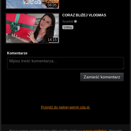
06:05
CORAZ BLIŻEJ VLOGMAS
Szarlott
1080p
14:15
Komentarze
Zamieść komentarz
Przejdź do pełnej wersji cda.pl
Nasz serwis wykorzystuje pliki cookie (zobacz
naszą politykę
). Warunki