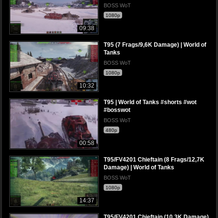
BOSS WoT
1080p
09:38
T95 (7 Frags/9,6K Damage) | World of
Tanks
BOSS WoT
1080p
10:32
T95 | World of Tanks #shorts #wot
#bosswot
BOSS WoT
480p
00:58
T95/FV4201 Chieftain (8 Frags/12,7K
Damage) | World of Tanks
BOSS WoT
1080p
14:37
T95/FV4201 Chieftain (10,3K Damage)