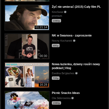
Żyć nie umierać (2015) Cały film PL
KinoSwiat
premium
1080p
01:21:14
NK w Swansea - zaproszenie
Nocny Kochanek
480p
00:30
Nowa łazienka, dziwny rosół i nowy
podkład | Vlog
Ewelina Be'glashes
720p
16:28
Picnic Snacks Ideas
Ola Sidorowska
1080p