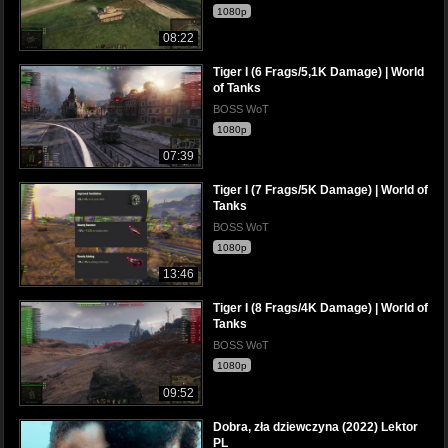
1080p
08:22
Tiger I (6 Frags/5,1K Damage) | World
of Tanks
BOSS WoT
1080p
07:39
Tiger I (7 Frags/5K Damage) | World of
Tanks
BOSS WoT
1080p
13:46
Tiger I (8 Frags/4K Damage) | World of
Tanks
BOSS WoT
1080p
09:52
Dobra, zła dziewczyna (2022) Lektor
PL