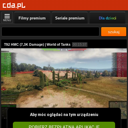
Filmy premium
Seriale premium
Dla dzieci
MENU
szukaj
T92 HMC (7,3K Damage) | World of Tanks
00:15:37
Aby móc oglądać na tym urządzeniu
POBIERZ BEZPŁATNĄ APLIKACJĘ