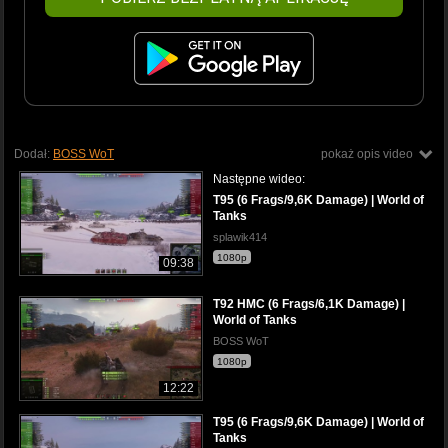
Dodał:
BOSS WoT
pokaż opis video
Następne wideo:
T95 (6 Frags/9,6K Damage) | World of
Tanks
splawik414
1080p
09:38
T92 HMC (6 Frags/6,1K Damage) |
World of Tanks
BOSS WoT
1080p
12:22
T95 (6 Frags/9,6K Damage) | World of
Tanks