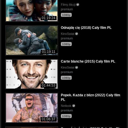
Filmy Akcji
premium
1080p
01:19:24
Odnajdę cię (2018) Cały film PL
KinoSwiat
premium
1080p
01:19:11
Carte blanche (2015) Cały film PL
KinoSwiat
premium
1080p
01:44:53
Popek. Każda z blizn (2022) Cały film
PL
Netlook
premium
1080p
01:06:37