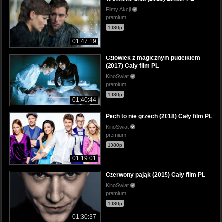
Filmy Akcji
premium
1080p
01:47:19
Człowiek z magicznym pudełkiem
(2017) Cały film PL
KinoSwiat
premium
1080p
01:40:44
Pech to nie grzech (2018) Cały film PL
KinoSwiat
premium
1080p
01:19:01
Czerwony pająk (2015) Cały film PL
KinoSwiat
premium
1080p
01:30:37