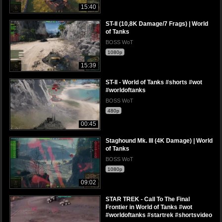
15:40
ST-II (10,8K Damage/7 Frags) | World
of Tanks
BOSS WoT
1080p
15:39
ST-II - World of Tanks #shorts #wot
#worldoftanks
BOSS WoT
480p
00:45
Staghound Mk. III (4K Damage) | World
of Tanks
BOSS WoT
1080p
09:02
STAR TREK - Call To The Final
Frontier in World of Tanks #wot
#worldoftanks #startrek #shortsvideo