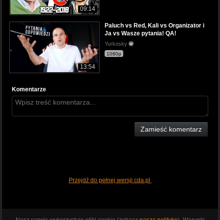
09:14
Paluch vs Red, Kali vs Organizator i
Ja vs Wasze pytania! QA!
Yurkosky
1080p
13:54
Komentarze
Zamieść komentarz
Przejdź do pełnej wersji cda.pl
Nasz serwis wykorzystuje pliki cookie (zobacz
naszą politykę
). Warunki