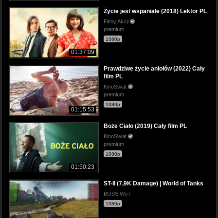
Życie jest wspaniałe (2018) Lektor PL
Filmy Akcji
premium
1080p
01:37:09
Prawdziwe życie aniołów (2022) Cały
film PL
KinoSwiat
premium
1080p
01:15:53
Boże Ciało (2019) Cały film PL
KinoSwiat
premium
1080p
01:50:23
ST-II (7,9K Damage) | World of Tanks
BOSS WoT
1080p