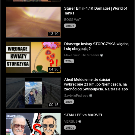
Sturer Emil (4,4K Damage) | World of
Tanks
BOSS WoT
1080p
13:10
Dlaczego kwiaty STORCZYKA więdną
i się obsypują ?
Make Your Life Greener
720p
04:36
Ahoj! Meldujemy, że dzisiaj
wykręcone 23 km, po Niemczech, na
zachód od Świnoujścia. Na trasie spo
SzybkiePodroze
480p
00:15
STAN LEE vs MARVEL
VERSUS
1080p