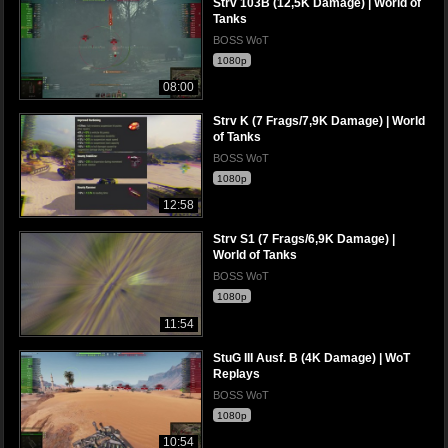
Strv 103B (12,5K Damage) | World of
Tanks
BOSS WoT
1080p
08:00
Strv K (7 Frags/7,9K Damage) | World
of Tanks
BOSS WoT
1080p
12:58
Strv S1 (7 Frags/6,9K Damage) |
World of Tanks
BOSS WoT
1080p
11:54
StuG III Ausf. B (4K Damage) | WoT
Replays
BOSS WoT
1080p
10:54