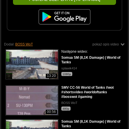
Dodał:
BOSS WoT
pokaż opis video
Następne wideo:
Somua SM (8,1K Damage) | World of
Tanks
splawik414
1080p
13:20
SMV CC-56 World of Tanks #wot
#shortsvideo #worldoftanks
#bosswot #gaming
BOSS WoT
480p
00:56
Somua SM (8,1K Damage) | World of
Tanks