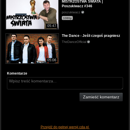
MISTRZOSTWA ŚWIATA |
Poszukiwacz #346
poszukiwacz
1080p
05:47
The Dance - Jeśli czegoś pragniesz
TheDanceOfficial
05:06
Komentarze
Zamieść komentarz
Przejdź do pełnej wersji cda.pl