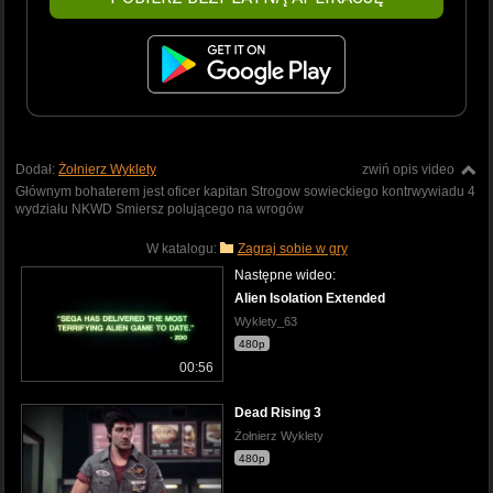
Dodał:
Żołnierz Wyklety
zwiń opis video
Głównym bohaterem jest oficer kapitan Strogow sowieckiego kontrwywiadu 4
wydziału NKWD Smiersz polującego na wrogów
W katalogu:
Zagraj sobie w gry
Następne wideo:
Alien Isolation Extended
Wyklety_63
480p
00:56
Dead Rising 3
Żołnierz Wyklety
480p