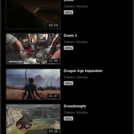
Doom
Żołnierz Wyklety
480p
00:59
Doom 3
Żołnierz Wyklety
480p
01:00
Dragon Age Inquisition
Żołnierz Wyklety
480p
01:47
Dreadnought
Żołnierz Wyklety
480p
05:36