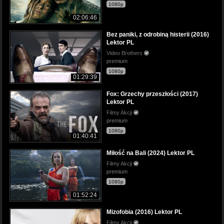
1080p
02:06:46
Bez paniki, z odrobiną histerii (2016)
Lektor PL
Video Brothers
premium
1080p
01:29:39
Fox: Grzechy przeszłości (2017)
Lektor PL
Filmy Akcji
premium
1080p
01:40:41
Miłość na Bali (2024) Lektor PL
Filmy Akcji
premium
1080p
01:52:24
Mizofobia (2016) Lektor PL
Filmy Akcji