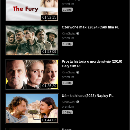
premium
1080p
01:52:15
Czerwone maki (2024) Cały film PL
KinoSwiat
premium
1080p
01:58:09
Prosta historia o morderstwie (2016)
Cały film PL
KinoSwiat
premium
1080p
01:25:29
Uśmiech losu (2023) Napisy PL
KinoSwiat
premium
1080p
01:44:03