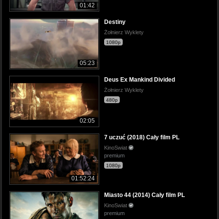
01:42
Destiny
Żołnierz Wyklety
1080p
05:23
Deus Ex Mankind Divided
Żołnierz Wyklety
480p
02:05
7 uczuć (2018) Cały film PL
KinoSwiat
premium
1080p
01:52:24
Miasto 44 (2014) Cały film PL
KinoSwiat
premium