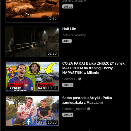
Żołnierz Wyklety
1080p
37:12
Half Life
Żołnierz Wyklety
480p
02:20
CO ZA PAKA! Barca ZNISZCZY rynek,
MALUCHEM na trening, i nowy
NAPASTNIK w Milanie
FootballTV
1080p
10:31
Sama pośrodku Afryki - Polka
zamieszkała z Masajami
Podroze_trenera
1080p
16:30