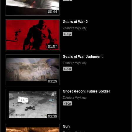
00:44
Gears of War 2
Żołnierz Wyklety
480p
01:07
Gears of War Judgment
Żołnierz Wyklety
480p
03:29
Ghost Recon: Future Soldier
Żołnierz Wyklety
480p
03:39
Gun