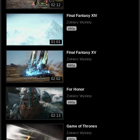
02:12
Final Fantasy XIV
Żołnierz Wyklety
480p
01:01
Final Fantasy XV
Żołnierz Wyklety
480p
02:02
For Honor
Żołnierz Wyklety
480p
02:13
Game of Thrones
Żołnierz Wyklety
480p