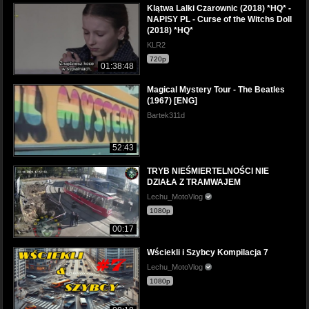
Klątwa Lalki Czarownic (2018) *HQ* -
NAPISY PL - Curse of the Witchs Doll
(2018) *HQ*
KLR2
720p
01:38:48
Magical Mystery Tour - The Beatles
(1967) [ENG]
Bartek311d
52:43
TRYB NIEŚMIERTELNOŚCI NIE
DZIAŁA Z TRAMWAJEM
Lechu_MotoVlog
1080p
00:17
Wściekli i Szybcy Kompilacja 7
Lechu_MotoVlog
1080p