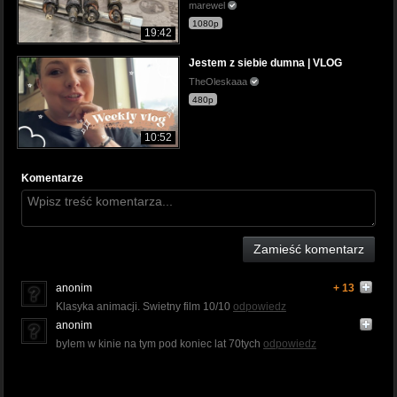
marewel
1080p
19:42
Jestem z siebie dumna | VLOG
TheOleskaaa
480p
10:52
Komentarze
Zamieść komentarz
anonim
+ 13
Klasyka animacji. Swietny film 10/10
odpowiedz
anonim
bylem w kinie na tym pod koniec lat 70tych
odpowiedz