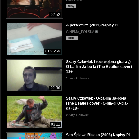
480p
02:52
A perfect life (2011) Napisy PL
CINEMA_POLSKA
1080p
01:26:59
Szary Człowiek i rozstrojona gitara ;) -
O-ba-lim Ja-bo-la (The Beatles cover)
18+
Szary Człowiek
02:56
Szary Człowiek - O-ba-lim Ja-bo-la
(The Beatles cover - O-bla-di O-bla-
da) 18+
Szary Człowiek
03:11
Sita Śpiewa Bluesa (2008) Napisy PL