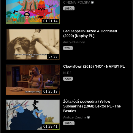
CINEMA_POLSKA
1080p
01:21:14
Led Zeppelin Dazed & Confused
(2009) [Napisy PL]
dusty-blue-boy
720p
57:33
ClownTown (2016) *HQ* - NAPISY PL
KLR2
720p
01:25:19
Żółta łódź podwodna (Yellow
Submarine) (1968) Lektor PL - The
Beatles
Andrzej Zaucha
1080p
01:29:41