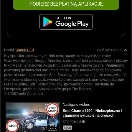
POBIERZ BEZPŁATNĄ APLIKACJĘ
Dodał:
Bartek311d
zwiń opis video
Brytyjski film animowany z 1968 roku, oparty na muzyce Beatlesów.
Wyreżyserował go George Dunning, sam zespół jest w rzeczywistości obecny
tylko w scenie finałowej. Akcja filmu dzieje się w krainie zwanej Pepperland,
położonej głęboko pod poziomem morza. Jego mieszkańcy są atakowani
przez nienawidzące muzyki Sine Smutasy, które powodują, że rzeczywistość
w tej krainie staje się pozbawiona kolorów. Zarządca krainy wysyła Starego
Freda w Żółtej Łodzi Podwodnej aby sprowadził pomoc. Ten trafia do
Liverpoolu, gdzie spotyka członków grupy The Beatles.
© 1968 Apple Corps, Ltd.
Następne wideo:
Stop Cham #1490 - Niebezpieczne i
chamskie sytuacje na drogach
STOPCHAM
480p
15:15