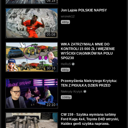
08:18
Jon Lajoie POLSKIE NAPISY
wronek12
480p
05:08
WIKA ZATRZYMAŁA MNIE DO
KONTROLI 15 000 ZŁ I WIĘZIENIE
WYŚCIGI CIĄGNIKÓW NA POLU
SPG230
HeRoS
30:16
480p
Przemyślenia Niekrytego Krytyka:
TEN Z PIGUŁKĄ DZIEŃ PRZED
Niekryty Krytyk
1080p
22:10
CW 159 - Szybka wymiana turbiny
Ford Kuga 4x4, Toyota D4D wtryski,
Haldex gen5 szybka naprawa.