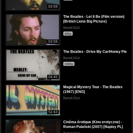
03:59
The Beatles - Let It Be (Film version)
[British Lions Big Picture]
Bartek311d
480p
03:59
The Beatles - Drive My Car/Honey Pie
Bartek311d
1080p
04:45
Magical Mystery Tour - The Beatles
(1967) [ENG]
Bartek311d
52:43
Cinéma érotique (Kino erotyczne) -
Roman Polański (2007) [Napisy PL]
Bartek311d