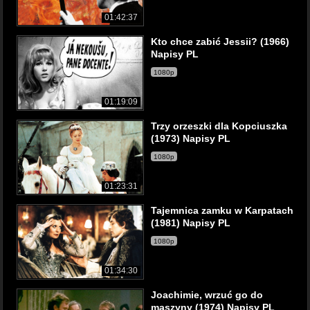
01:42:37
Kto chce zabić Jessii? (1966)
Napisy PL
1080p
01:19:09
Trzy orzeszki dla Kopciuszka
(1973) Napisy PL
1080p
01:23:31
Tajemnica zamku w Karpatach
(1981) Napisy PL
1080p
01:34:30
Joachimie, wrzuć go do
maszyny (1974) Napisy PL