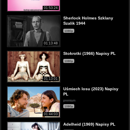
01:53:24
Sherlock Holmes Szklany
Szalik 1944
1080p
01:13:48
Stokrotki (1966) Napisy PL
1080p
01:13:01
Uśmiech losu (2023) Napisy
PL
premium
1080p
01:44:03
Adelheid (1969) Napisy PL