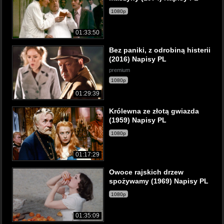
1080p
01:33:50
Bez paniki, z odrobiną histerii
(2016) Napisy PL
premium
1080p
01:29:39
Królewna ze złotą gwiazda
(1959) Napisy PL
1080p
01:17:29
Owoce rajskich drzew
spożywamy (1969) Napisy PL
1080p
01:35:09