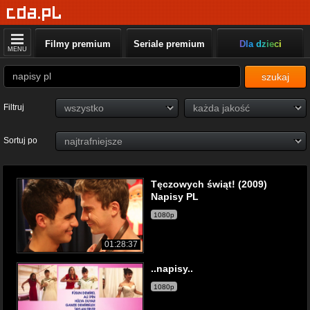
Filmy premium
Seriale premium
Dla dzieci
MENU
szukaj
Filtruj
Sortuj po
Tęczowych świąt! (2009)
Napisy PL
1080p
01:28:37
..napisy..
1080p