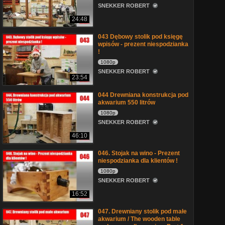
SNEKKER ROBERT
24:48
043 Dębowy stolik pod księgę
wpisów - prezent niespodzianka
!
1080p
SNEKKER ROBERT
23:54
044 Drewniana konstrukcja pod
akwarium 550 litrów
1080p
SNEKKER ROBERT
46:10
046. Stojak na wino - Prezent
niespodzianka dla klientów !
1080p
SNEKKER ROBERT
16:52
047. Drewniany stolik pod małe
akwarium / The wooden table