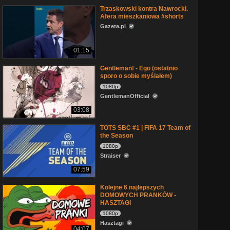
Trzaskowski kontra Nawrocki.
Afera mieszkaniowa #shorts
Gazeta.pl
01:15
Gentleman! - Ego (ostatnio
sporo o sobie myślałem)
1080p
GentlemanOfficial
03:08
TOTS SBC #1 | FIFA 17 Team of
the Season
1080p
Straiser
07:59
Kolejne 6 najlepszych
DOMOWYCH PRANKÓW -
HASZTAGI
1080p
Hasztagi
04:07