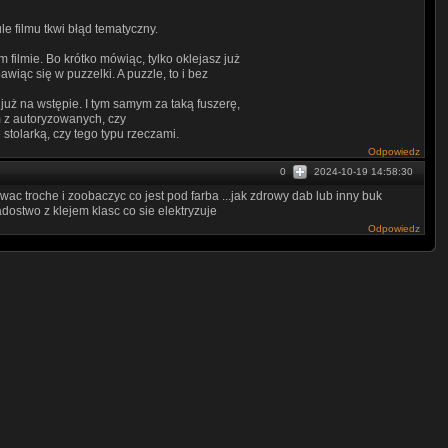
le filmu tkwi błąd tematyczny.
filmie. Bo krótko mówiąc, tylko oklejasz już
wiąc się w puzzelki. A puzzle, to i bez
 już na wstępie. I tym samym za taką fuszerę,
m z autoryzowanych, czy
stolarką, czy tego typu rzeczami.
Odpowiedz
0
2024-10-19 14:58:30
owac troche i zoobaczyc co jest pod farba ...jak zdrowy dab lub inny buk
adostwo z klejem klasc co sie elektryzuje
Odpowiedz