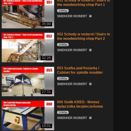
051 Schody w stolarni / Stairs in
the woodworking shop Part 1
1080p
SNEKKER ROBERT
35:00
052 Schody w stolarni / Stairs in
the woodworking shop Part 2
1080p
SNEKKER ROBERT
32:26
053 Szafka pod frezarkę /
Cabinet for spindle moulder
1080p
SNEKKER ROBERT
27:31
060 Stolik KREG - Montaż
wyłącznika bezpieczeństwa
1080p
SNEKKER ROBERT
16:01