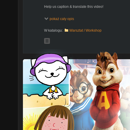
Help us caption & translate this video!
http://amara.org/v/KOiv/
pokaż cały opis
W katalogu:
Warsztat / Workshop