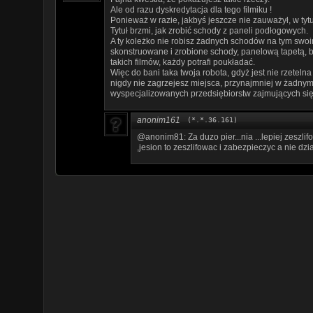
Ale od razu dyskredytacja dla tego filmiku !
Ponieważ w razie, jakbyś jeszcze nie zauważył, w tytu
Tytuł brzmi, jak zrobić schody z paneli podłogowych.
A ty koleżko nie robisz żadnych schodów na tym swoim 
skonstruowane i zrobione schody, panelową tapetą, ba
takich filmów, każdy potrafi poukładać.
Więc do bani taka twoja robota, gdyż jest nie rzetelna
nigdy nie zagrzejesz miejsca, przynajmniej w żadny
wyspecjalizowanych przedsiębiorstw zajmujących się 
anonim161
(*.*.36.161)
@anonim81: Za duzo pier...nia ...lepiej zeszlif
,jesion to zeszlifowac i zabezpieczyc a nie dzi