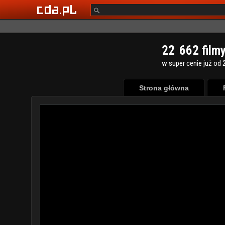
2
2
6
6
2
film
w super cenie już od 2
Strona główna