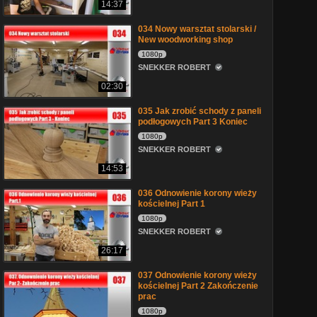
14:37
034 Nowy warsztat stolarski /
New woodworking shop
1080p
SNEKKER ROBERT
02:30
035 Jak zrobić schody z paneli
podłogowych Part 3 Koniec
1080p
SNEKKER ROBERT
14:53
036 Odnowienie korony wieży
kościelnej Part 1
1080p
SNEKKER ROBERT
26:17
037 Odnowienie korony wieży
kościelnej Part 2 Zakończenie
prac
1080p