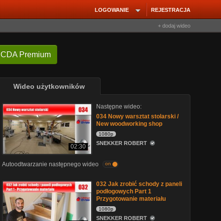
LOGOWANIE
REJESTRACJA
+ dodaj wideo
 CDA Premium
Wideo użytkowników
Następne wideo:
034 Nowy warsztat stolarski /
New woodworking shop
1080p
SNEKKER ROBERT
02:30
Autoodtwarzanie następnego wideo
on
032 Jak zrobić schody z paneli
podłogowych Part 1
Przygotowanie materiału
1080p
SNEKKER ROBERT