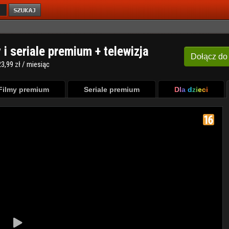
y i seriale premium + telewizja
Dołącz
do
3,99 zł / miesiąc
Filmy premium
Seriale premium
Dla dzieci