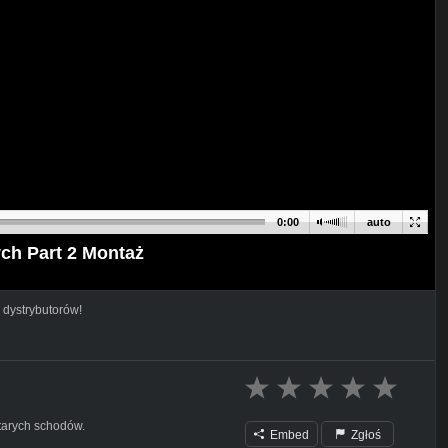
0:00
auto
ch Part 2 Montaż
 dystrybutorów!
tarych schodów.
Embed
Zgłoś