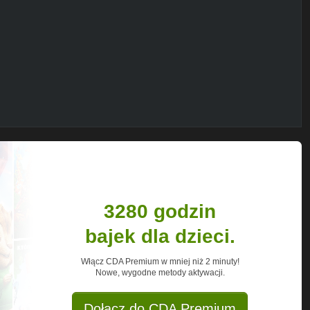
3280 godzin
bajek dla dzieci.
Włącz CDA Premium w mniej niż 2 minuty!
Nowe, wygodne metody aktywacji.
Dołącz do CDA Premium