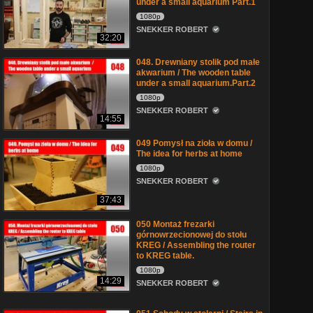
under a small aquarium Part.1
1080p
SNEKKER ROBERT
32:20
048. Drewniany stolik pod małe
akwarium / The wooden table
under a small aquarium.Part.2
1080p
SNEKKER ROBERT
14:55
049 Pomysł na zioła w domu /
The idea for herbs at home
1080p
SNEKKER ROBERT
37:43
050 Montaż frezarki
górnowrzecionowej do stołu
KREG / Assembling the router
to KREG table.
1080p
14:29
SNEKKER ROBERT