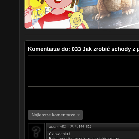
Komentarze do: 033 Jak zrobić schody z 
Najlepsze komentarze
anonim81
(*.*.144.81)
Człowieniu !
Fajna kwestia, że pokazujesz takie rzeczy.