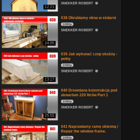
SNEKKER ROBERT
12:21
038 Obrabiamy okna w stolarni
1080p
SNEKKER ROBERT
24:05
039 Jak wykonać czop skośny -
pełny
1080p
SNEKKER ROBERT
13:17
040 Drewniana konstrukcja pod
akwarium 220 litrów Part 1
1080p
SNEKKER ROBERT
25:55
041 Naprawiamy ramę okienną /
Repair the window frame.
1080p