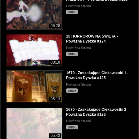
Poważna Strona
1080p
06:28
10 HORRORÓW NA ŚWIĘTA -
Poważna Dyszka #124
Poważna Strona
1080p
08:19
1670 - Zaskakujące Ciekawostki 1 -
Poważna Dyszka #125
Poważna Strona
1080p
05:13
1670 - Zaskakujące Ciekawostki 2
Poważna Dyszka #126
Poważna Strona
1080p
05:43