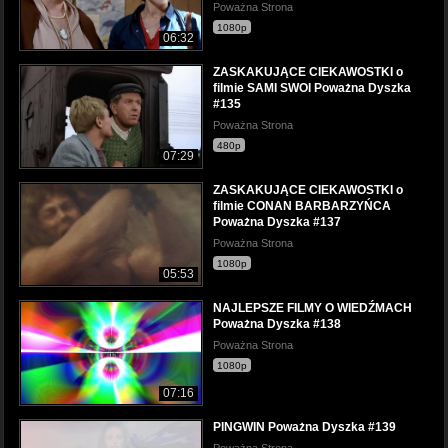
Poważna Strona
1080p
06:32
ZASKAKUJĄCE CIEKAWOSTKI o
filmie SAMI SWOI Poważna Dyszka
#135
Poważna Strona
480p
07:29
ZASKAKUJĄCE CIEKAWOSTKI o
filmie CONAN BARBARZYŃCA
Poważna Dyszka #137
Poważna Strona
1080p
05:53
NAJLEPSZE FILMY O WIEDŹMACH
Poważna Dyszka #138
Poważna Strona
1080p
07:16
PINGWIN Poważna Dyszka #139
Poważna Strona