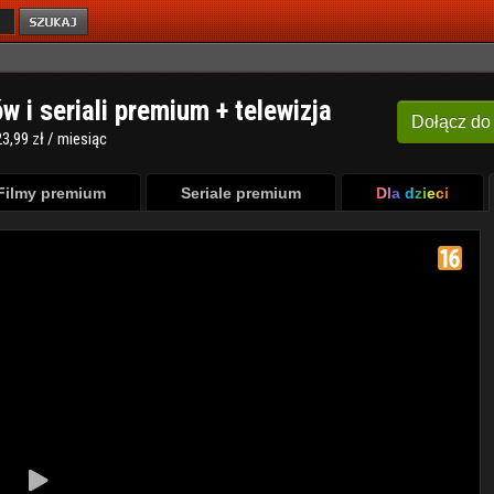
ów i seriali premium + telewizja
Dołącz
do
3,99 zł / miesiąc
Filmy premium
Seriale premium
Dla dzieci