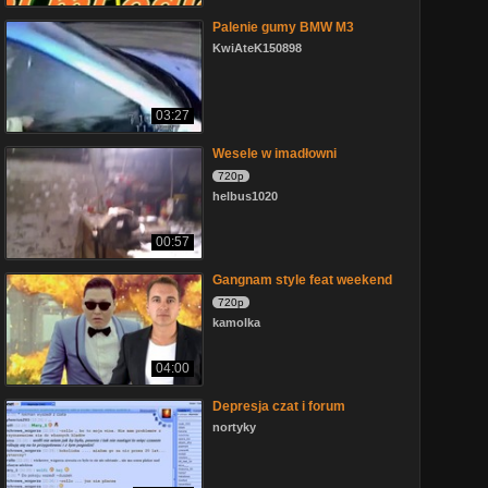
Palenie gumy BMW M3
KwiAteK150898
03:27
Wesele w imadłowni
720p
helbus1020
00:57
Gangnam style feat weekend
720p
kamolka
04:00
Depresja czat i forum
nortyky