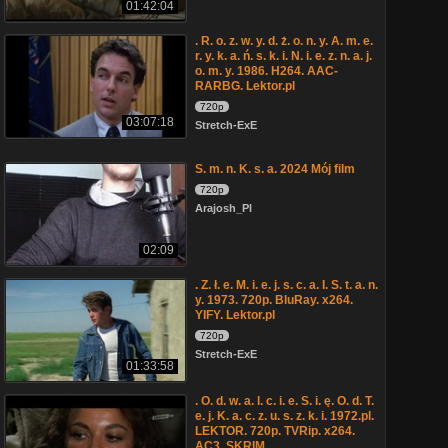
01:42:04
. R. o. z. w. y. d. ż. o. n. y. A. m. e.
r. y. k. a. ń. s. k. i. N. i. e. z. n. a. j.
o. m. y. 1986. H264. AAC-
RARBG. Lektor.pl
720p
03:07:18
Stretch-ExE
S. m. n. K. s. a. 2024 Mój film
720p
Arajosh_Pl
02:09
. Z. ł. e. M. i. e. j. s. c. a. I. S. t. a. n.
y. 1973. 720p. BluRay. x264.
YIFY. Lektor.pl
720p
Stretch-ExE
01:33:58
. O. d. w. a. l. c. i. e. S. i. ę. O. d. T.
e. j. K. a. c. z. u. s. z. k. i. 1972.pl.
LEKTOR. 720p. TVRip. x264.
AC3. SKRIM