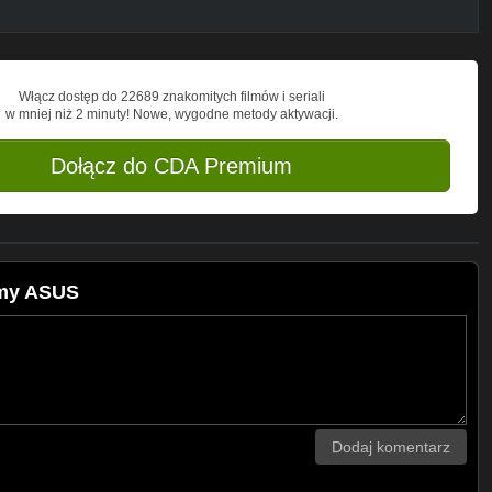
Włącz dostęp do 22689 znakomitych filmów i seriali
w mniej niż 2 minuty! Nowe, wygodne metody aktywacji.
Dołącz do CDA Premium
rmy ASUS
Dodaj komentarz