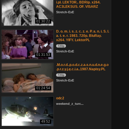
i.pl. LEKTOR.. BDRip. x264.
AC3LEKSUS. OF. VISARZ
Stretch-ExE
01:30:22
D. o. m. i. s. z. c. z. e. P. a. n. i. S. l.
a. t. e. r. 1983. 720p. BluRay.
x264. YIFY. LektorPL
720p
Stretch-ExE
01:31:53
.M.o.r.d..p.o.d.c.z.a.s.n.u.d.n.e.g.o
.p.r.z.y.j.ę.c.i.a..1987.Napisy.PL
720p
Stretch-ExE
01:24:54
odc2
weekend_z_turc...
49:52