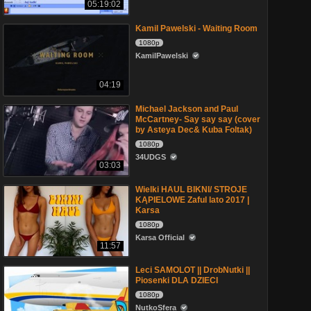
05:19:02
Kamil Pawelski - Waiting Room
1080p
KamilPawelski
04:19
Michael Jackson and Paul
McCartney- Say say say (cover
by Asteya Dec& Kuba Foltak)
1080p
34UDGS
03:03
Wielki HAUL BIKNI/ STROJE
KĄPIELOWE Zaful lato 2017 |
Karsa
1080p
Karsa Official
11:57
Leci SAMOLOT || DrobNutki ||
Piosenki DLA DZIECI
1080p
NutkoSfera