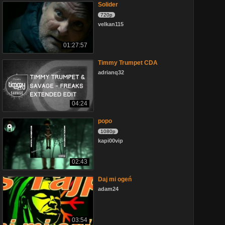
Solider
720p
velkan115
01:27:57
Timmy Trumpet CDA
adrianq32
04:24
popo
1080p
kapi00vip
02:43
Daj mi ogeń
adam24
03:54