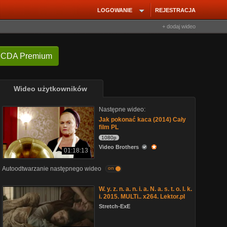
LOGOWANIE
REJESTRACJA
+ dodaj wideo
 CDA Premium
Wideo użytkowników
Następne wideo:
Jak pokonać kaca (2014) Cały
film PL
1080p
Video Brothers
01:18:13
Autoodtwarzanie następnego wideo
on
W. y. z. n. a. n. i. a. N. a. s. t. o. l. k.
i. 2015. MULTi.. x264. Lektor.pl
Stretch-ExE