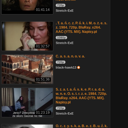
720p
01:41:14
Stretch-ExE
. T. a. ń. c. z. P. ó. k. i. M. o. ż. e. s.
z. 1984. 720p. BluRay. x264.
AAC-[YTS. MX]. Napisy.pl
1080p
Stretch-ExE
01:32:57
C. a. s. a. n. o. v. a.
720p
black-hawk13
01:51:36
S. z. a. t. a. ń. s. k. e. P. r. a. d. a.
w. n. e. O. s. t. r. z. e. 1984. 720p.
BluRay. x264. AAC-[YTS. MX].
Napisy.pl
720p
01:23:19
Stretch-ExE
O. c. z. y. s. k. a. B. e. z. B. u. ź. k.