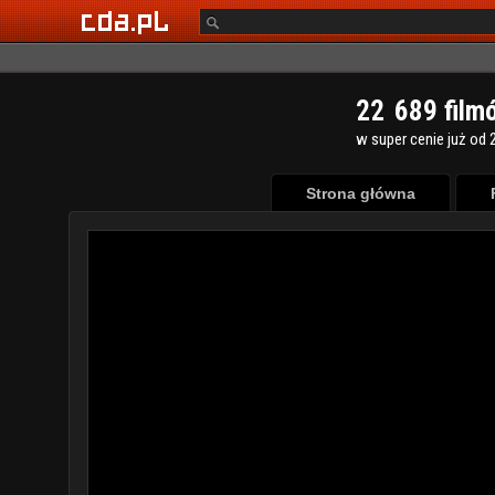
2
2
6
8
9
film
w super cenie już od 2
Strona główna