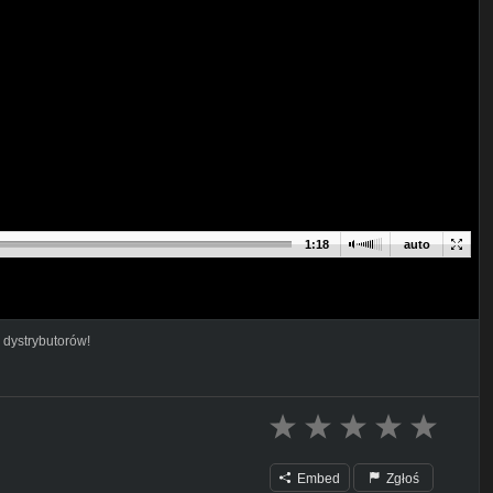
1:18
auto
 dystrybutorów!
Embed
Zgłoś