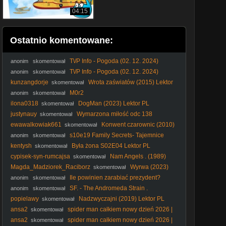
04:15
Ostatnio komentowane:
T\/P Info - Pogoda (02. 12. 2024)
anonim
skomentował
T\/P Info - Pogoda (02. 12. 2024)
anonim
skomentował
kunzangdorje
Wrota zaświatów (2015) Lektor
skomentował
PL
M0r2
anonim
skomentował
ilona0318
DogMan (2023) Lektor PL
skomentował
justynauy
Wymarzona miłość odc 138
skomentował
ewawalkowiak661
Konwent czarownic (2010)
skomentował
Lektor PL
s10e19 Family Secrets- Tajemnice
anonim
skomentował
rodzinne
kentysh
Była żona S02E04 Lektor PL
skomentował
cypisek-syn-rumcajsa
Nam Angels . (1989)
skomentował
Magda_Madziorek_Raciborz
Wyrwa (2023)
skomentował
Cały film PL
Ile powinien zarabiać prezydent?
anonim
skomentował
#shorts
SF. - The Andromeda Strain .
anonim
skomentował
Tajemnica. Andromedy. (1971) lektor
popielawy
Nadzwyczajni (2019) Lektor PL
skomentował
ansa2
spider man całkiem nowy dzień 2026 |
skomentował
FỉLM W OPỉSỉE
ansa2
spider man całkiem nowy dzień 2026 |
skomentował