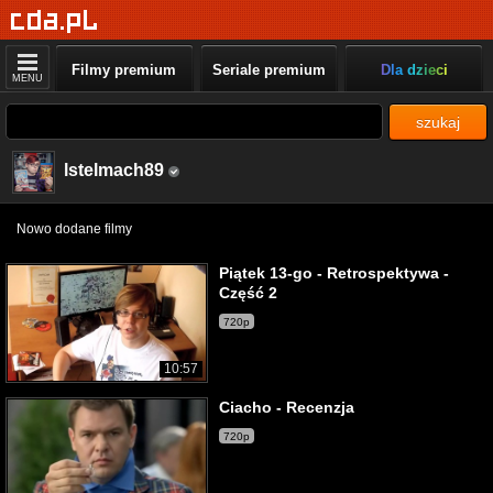
Filmy premium
Seriale premium
Dla dzieci
MENU
szukaj
lstelmach89
Nowo dodane filmy
Piątek 13-go - Retrospektywa -
Część 2
720p
10:57
Ciacho - Recenzja
720p