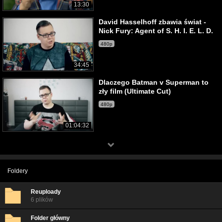
13:30
David Hasselhoff zbawia świat -
Nick Fury: Agent of S. H. I. E. L. D.
480p
34:45
Dlaczego Batman v Superman to
zły film (Ultimate Cut)
480p
01:04:32
Foldery
Reuploady
6 plików
Folder główny