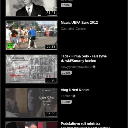
1080p
51:21
Magia UEFA Euro 2012
Cannabis_Culture
00:33
Tadek Firma Solo - Fałszywe
dziwki/Smutny koniec
niewygodnaprawdaTV
1080p
03:20
Vlog Dzień Kobiet
Feather
1080p
06:29
Podołałbym roli ministra