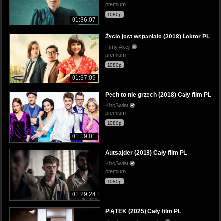
premium
1080p
01:36:07
Życie jest wspaniałe (2018) Lektor PL
Filmy Akcji
premium
1080p
01:37:09
Pech to nie grzech (2018) Cały film PL
KinoSwiat
premium
1080p
01:19:01
Autsajder (2018) Cały film PL
KinoSwiat
premium
1080p
01:29:24
PIĄTEK (2025) Cały film PL