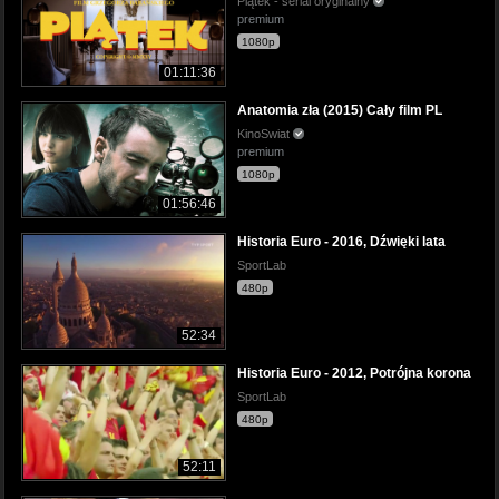
Piątek - serial oryginalny
premium
1080p
01:11:36
Anatomia zła (2015) Cały film PL
KinoSwiat
premium
1080p
01:56:46
Historia Euro - 2016, Dźwięki lata
SportLab
480p
52:34
Historia Euro - 2012, Potrójna korona
SportLab
480p
52:11