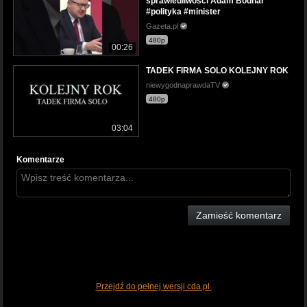
sprawiedliwosci Adam Bodnar
#polityka #minister
Gazeta.pl
480p
00:26
TADEK FIRMA SOLO KOLEJNY ROK
niewygodnaprawdaTV
480p
03:04
Komentarze
Zamieść komentarz
Przejdź do pełnej wersji cda.pl