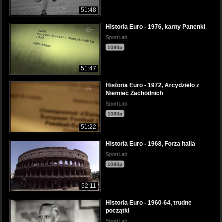
51:48
Historia Euro - 1976, karny Panenki
SportLab
1080p
51:47
Historia Euro - 1972, Arcydzieło z
Niemiec Zachodnich
SportLab
1080p
51:22
Historia Euro - 1968, Forza Italia
SportLab
1080p
52:11
Historia Euro - 1960-64, trudne
początki
SportLab