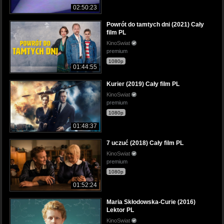
02:50:23
Powrót do tamtych dni (2021) Cały
film PL
KinoSwiat
premium
1080p
01:44:55
Kurier (2019) Cały film PL
KinoSwiat
premium
1080p
01:48:37
7 uczuć (2018) Cały film PL
KinoSwiat
premium
1080p
01:52:24
Maria Skłodowska-Curie (2016)
Lektor PL
KinoSwiat