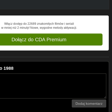
Włącz dostęp do 22689 znakomitych filmów i seriali
w mniej niż 2 minuty! Nowe, wygodne metody aktywacji.
Dołącz do CDA Premium
o 1988
Dodaj komentarz