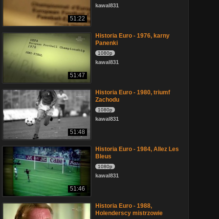
kawal831
51:22
Historia Euro - 1976, karny
Panenki
1080p
kawal831
51:47
Historia Euro - 1980, triumf
Zachodu
1080p
kawal831
51:48
Historia Euro - 1984, Allez Les
Bleus
1080p
kawal831
51:46
Historia Euro - 1988,
Holenderscy mistrzowie