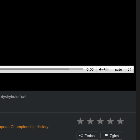
0:00
auto
 dystrybutorów!
ropean Championship History
Embed
Zgłoś