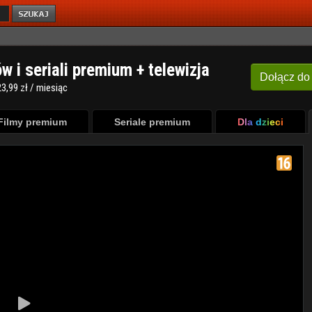
ów i seriali premium + telewizja
Dołącz
do
3,99 zł / miesiąc
Filmy premium
Seriale premium
Dla dzieci