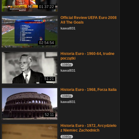
01:37:22
Official Review UEFA Euro 2008
All The Goals
kawal831
02:54:54
Historia Euro - 1960-64, trudne
początki
1080p
kawal831
51:21
Historia Euro - 1968, Forza Italia
1080p
kawal831
52:11
Historia Euro - 1972, Arcydzieło
z Niemiec Zachodnich
1080p