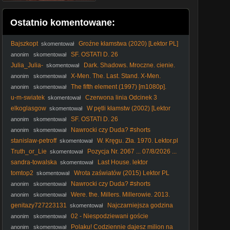
Ostatnio komentowane:
Bajszkopt
Groźne kłamstwa (2020) [Lektor PL]
skomentował
- Dangerous Lies
SF. OSTATI D. 26
anonim
skomentował
Julia_Julia-
Dark. Shadows. Mroczne. cienie.
skomentował
2012. Lektor.pl
X-Men. The. Last. Stand. X-Men.
anonim
skomentował
Ostatni. bastion. 2006. Lektor.pl
The fifth element (1997) [m1080p].
anonim
skomentował
u-m-swiatek
Czerwona linia Odcinek 3
skomentował
elkoglasgow
W pętli kłamstw (2002) [Lektor
skomentował
PL] - Cypher
SF. OSTATI D. 26
anonim
skomentował
Nawrocki czy Duda? #shorts
anonim
skomentował
stanislaw-petroff
W. Kręgu. Zła. 1970. Lektor.pl
skomentował
Truth_or_Lie
Pozycja Nr. 2067 ... 07/8/2026 ...
skomentował
sandra-towalska
Last House. lektor
skomentował
tomtop2
Wrota zaświatów (2015) Lektor PL
skomentował
Nawrocki czy Duda? #shorts
anonim
skomentował
Were. the. Millers. Millerowie. 2013.
anonim
skomentował
Lektor.pl
genitazy727223131
Najczarniejsza godzina
skomentował
(2011) Lektor PL
02 - Niespodziewani goście
anonim
skomentował
Polaku! Codziennie dajesz milion na
anonim
skomentował