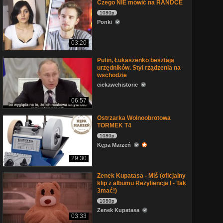
Czego NIE mówić na RANDCE
1080p
Ponki
03:20
Putin, Łukaszenko besztają
urzędników. Styl rządzenia na
wschodzie
ciekawehistorie
06:57
Ostrzarka Wolnoobrotowa
TORMEK T4
1080p
Kępa Marzeń
29:30
Zenek Kupatasa - Miś (oficjalny
klip z albumu Rezyliencja I - Tak
3mać!)
1080p
Zenek Kupatasa
03:33