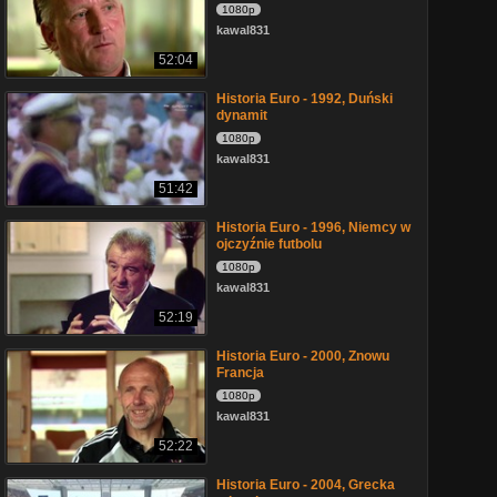
1080p
kawal831
52:04
Historia Euro - 1992, Duński
dynamit
1080p
kawal831
51:42
Historia Euro - 1996, Niemcy w
ojczyźnie futbolu
1080p
kawal831
52:19
Historia Euro - 2000, Znowu
Francja
1080p
kawal831
52:22
Historia Euro - 2004, Grecka