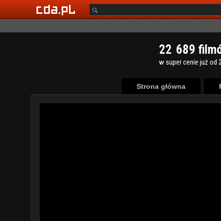
2
2
6
8
9
film
w super cenie już od 2
Strona główna