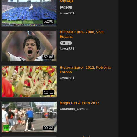
odyseja
1080p
kawal831
52:08
Historia Euro - 2008, Viva
Espana
1080p
kawal831
52:06
Historia Euro - 2012, Potrójna
korona
kawal831
52:11
Magia UEFA Euro 2012
Cannabis_Cultu...
00:33