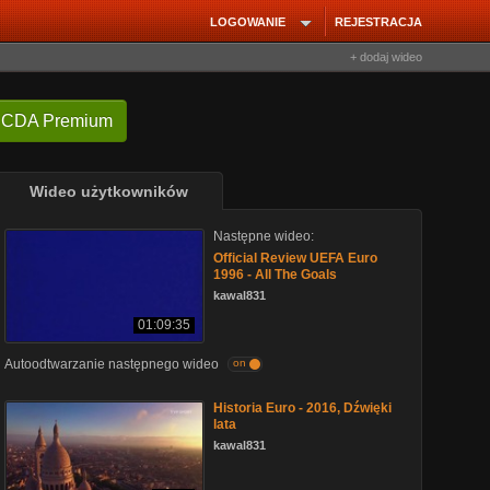
LOGOWANIE
REJESTRACJA
+ dodaj wideo
 CDA Premium
Wideo użytkowników
Następne wideo:
Official Review UEFA Euro
1996 - All The Goals
kawal831
01:09:35
Autoodtwarzanie następnego wideo
on
Historia Euro - 2016, Dźwięki
lata
kawal831