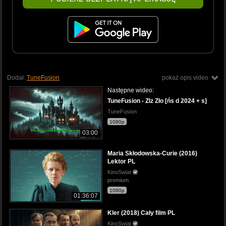
Dodał:
TuneFusion
pokaż opis video
Następne wideo:
TuneFusion - Zlz Zło [ńs d 2024 + s]
TuneFusion
1080p
03:00
Maria Skłodowska-Curie (2016)
Lektor PL
KinoSwiat
premium
1080p
01:36:07
Kler (2018) Cały film PL
KinoSwiat