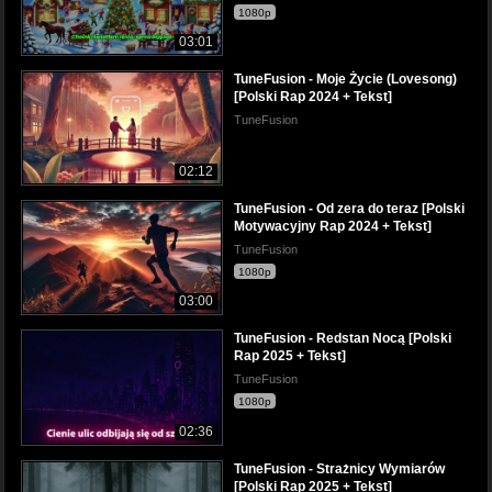
1080p
03:01
TuneFusion - Moje Życie (Lovesong)
[Polski Rap 2024 + Tekst]
TuneFusion
02:12
TuneFusion - Od zera do teraz [Polski
Motywacyjny Rap 2024 + Tekst]
TuneFusion
1080p
03:00
TuneFusion - Redstan Nocą [Polski
Rap 2025 + Tekst]
TuneFusion
1080p
02:36
TuneFusion - Strażnicy Wymiarów
[Polski Rap 2025 + Tekst]