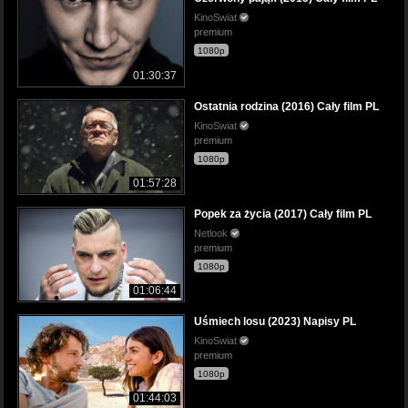
KinoSwiat
premium
1080p
01:30:37
Ostatnia rodzina (2016) Cały film PL
KinoSwiat
premium
1080p
01:57:28
Popek za życia (2017) Cały film PL
Netlook
premium
1080p
01:06:44
Uśmiech losu (2023) Napisy PL
KinoSwiat
premium
1080p
01:44:03