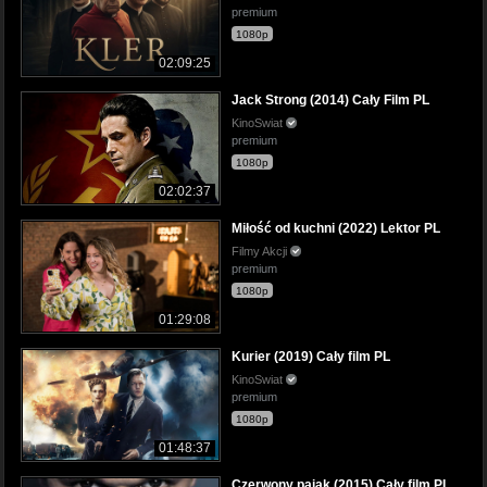
premium
1080p
02:09:25
Jack Strong (2014) Cały Film PL
KinoSwiat
premium
1080p
02:02:37
Miłość od kuchni (2022) Lektor PL
Filmy Akcji
premium
1080p
01:29:08
Kurier (2019) Cały film PL
KinoSwiat
premium
1080p
01:48:37
Czerwony pająk (2015) Cały film PL