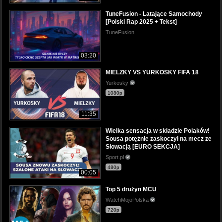
TuneFusion - Latające Samochody
[Polski Rap 2025 + Tekst]
TuneFusion
03:20
MIELZKY VS YURKOSKY FIFA 18
Yurkosky
1080p
11:35
Wielka sensacja w składzie Polaków!
Sousa potężnie zaskoczył na mecz ze
Słowacją [EURO SEKCJA]
Sport.pl
480p
00:05
Top 5 drużyn MCU
WatchMojoPolska
720p