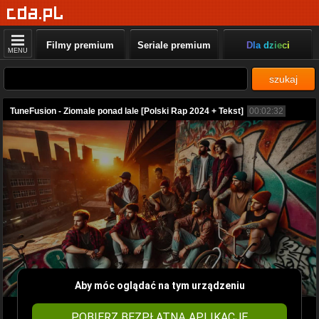
Filmy premium
Seriale premium
Dla dzieci
MENU
szukaj
TuneFusion - Ziomale ponad lale [Polski Rap 2024 + Tekst]
00:02:32
Aby móc oglądać na tym urządzeniu
POBIERZ BEZPŁATNĄ APLIKACJĘ