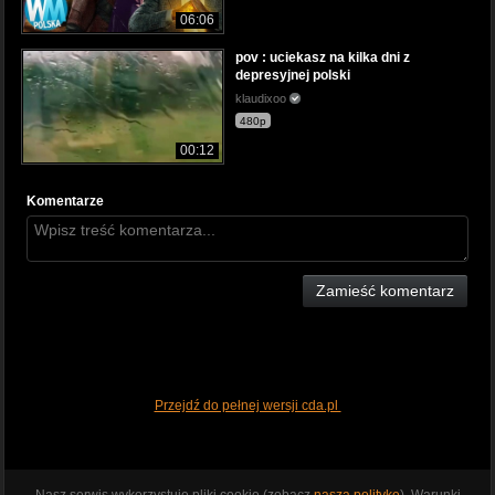
06:06
pov : uciekasz na kilka dni z
depresyjnej polski
klaudixoo
480p
00:12
Komentarze
Zamieść komentarz
Przejdź do pełnej wersji cda.pl
Nasz serwis wykorzystuje pliki cookie (zobacz
naszą politykę
). Warunki