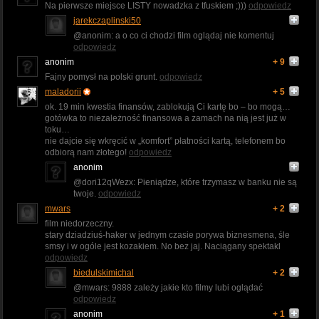
Na pierwsze miejsce LISTY nowadzka z tfuskiem ;)))
odpowiedz
jarekczaplinski50
@anonim: a o co ci chodzi film oglądaj nie komentuj
odpowiedz
anonim
+ 9
Fajny pomysł na polski grunt.
odpowiedz
maladorii
+ 5
ok. 19 min kwestia finansów, zablokują Ci kartę bo – bo mogą…
gotówka to niezależność finansowa a zamach na nią jest już w
toku…
nie dajcie się wkręcić w „komfort” płatności kartą, telefonem bo
odbiorą nam złotego!
odpowiedz
anonim
@dori12qWezx: Pieniądze, które trzymasz w banku nie są
twoje.
odpowiedz
mwars
+ 2
film niedorzeczny.
stary dziadziuś-haker w jednym czasie porywa biznesmena, śle
smsy i w ogóle jest kozakiem. No bez jaj. Naciągany spektakl
odpowiedz
biedulskimichal
+ 2
@mwars: 9888 zależy jakie kto filmy lubi oglądać
odpowiedz
anonim
+ 1