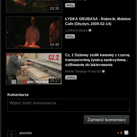
480p
03:35
ŁYDKA GRUBASA - Robocik, Molotov
Cafe (Olsztyn, 2009-02-14)
LydkaGrubasa
480p
04:40
Cz. 2 Dębowy stolik kawowy z czarną
transparentną żywicą epoksydową -
szlifowanie do lakierowania
Meble Twojego Pomysłu
1080p
15:17
Komentarze
Zamieść komentarz
anonim
+ 9