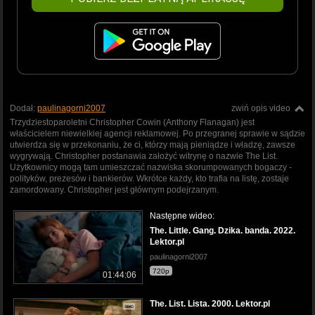
Dodał:
paulinagorni2007
zwiń opis video
Trzydziestoparoletni Christopher Cowin (Anthony Flanagan) jest
właścicielem niewielkiej agencji reklamowej. Po przegranej sprawie w sądzie
utwierdza się w przekonaniu, że ci, którzy mają pieniądze i władzę, zawsze
wygrywają. Christopher postanawia założyć witrynę o nazwie The List.
Użytkownicy mogą tam umieszczać nazwiska skorumpowanych bogaczy -
polityków, prezesów i bankierów. Wkrótce każdy, kto trafia na listę, zostaje
zamordowany. Christopher jest głównym podejrzanym.
Następne wideo:
The. Little. Gang. Dzika. banda. 2022.
Lektor.pl
paulinagorni2007
720p
01:44:06
The. List. Lista. 2000. Lektor.pl