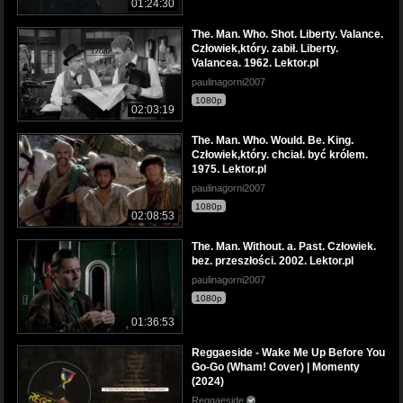
01:24:30
The. Man. Who. Shot. Liberty. Valance.
Człowiek,który. zabił. Liberty.
Valancea. 1962. Lektor.pl
paulinagorni2007
1080p
02:03:19
The. Man. Who. Would. Be. King.
Człowiek,który. chciał. być królem.
1975. Lektor.pl
paulinagorni2007
1080p
02:08:53
The. Man. Without. a. Past. Człowiek.
bez. przeszłości. 2002. Lektor.pl
paulinagorni2007
1080p
01:36:53
Reggaeside - Wake Me Up Before You
Go-Go (Wham! Cover) | Momenty
(2024)
Reggaeside