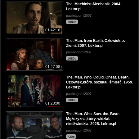
The. Machinist-Mechanik. 2004.
Lektor.pl
paulinagorni2007
1080p
01:42:16
The. Man. from Earth. Człowiek. z.
Ziemi. 2007. Lektor.pl
paulinagorni2007
1080p
01:27:08
The. Man. Who. Could. Cheat. Death.
Człowiek,który. oszukał. śmierć. 1959.
Lektor.pl
paulinagorni2007
1080p
01:23:00
The. Man. Who. Saw. the. Bear.
Mężczyzna,który. widział.
niedźwiedzia. 2025. Lektor.pl
paulinagorni2007
720p