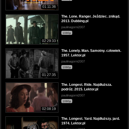
01:11:36
The. Lone. Ranger. Jeździec. znikąd.
2013. Dubbing.pl
paulinagorni2007
1080p
02:29:33
The. Lonely. Man. Samotny. człowiek.
1957. Lektor.pl
paulinagorni2007
1080p
01:27:35
The. Longest. Ride. Najdłuższa.
podróż. 2015. Lektor.pl
paulinagorni2007
1080p
02:08:19
The. Longest. Yard. Najdłuższy. jard.
1974. Lektor.pl