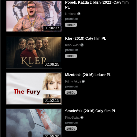
Popek. Każda z blizn (2022) Cały film
PL
Netlook
premium
1080p
01:06:37
Kler (2018) Cały film PL
KinoSwiat
premium
1080p
02:09:25
Mizofobia (2016) Lektor PL
Filmy Akcji
premium
1080p
01:52:15
Smoleńsk (2016) Cały film PL
KinoSwiat
premium
1080p
01:55:20