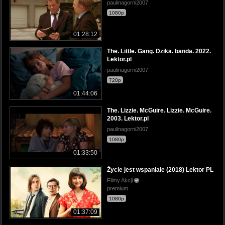
paulinagorni2007
1080p
01:28:12
The. Little. Gang. Dzika. banda. 2022.
Lektor.pl
paulinagorni2007
720p
01:44:06
The. Lizzie. McGuire. Lizzie. McGuire.
2003. Lektor.pl
paulinagorni2007
1080p
01:33:50
Życie jest wspaniałe (2018) Lektor PL
Filmy Akcji
premium
1080p
01:37:09