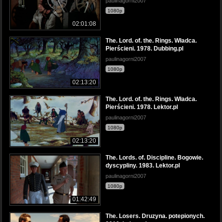
paulinagorni2007
1080p
02:01:08
The. Lord. of. the. Rings. Władca.
Pierścieni. 1978. Dubbing.pl
paulinagorni2007
1080p
02:13:20
The. Lord. of. the. Rings. Władca.
Pierścieni. 1978. Lektor.pl
paulinagorni2007
1080p
02:13:20
The. Lords. of. Discipline. Bogowie.
dyscypliny. 1983. Lektor.pl
paulinagorni2007
1080p
01:42:49
The. Losers. Druzyna. potepionych.