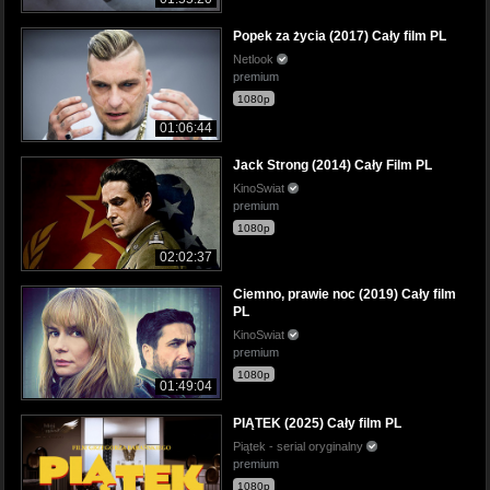
Popek za życia (2017) Cały film PL
Netlook
premium
1080p
01:06:44
Jack Strong (2014) Cały Film PL
KinoSwiat
premium
1080p
02:02:37
Ciemno, prawie noc (2019) Cały film
PL
KinoSwiat
premium
1080p
01:49:04
PIĄTEK (2025) Cały film PL
Piątek - serial oryginalny
premium
1080p