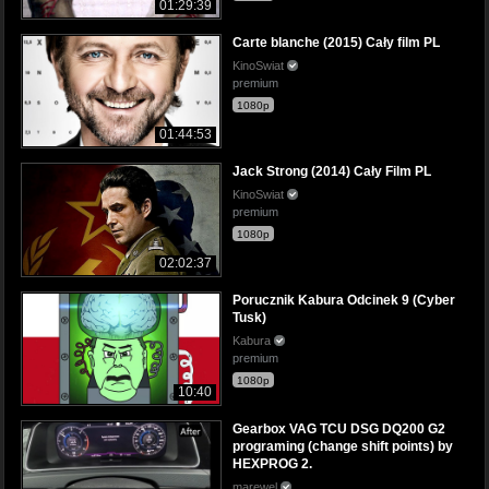
01:29:39
Carte blanche (2015) Cały film PL
KinoSwiat
premium
1080p
01:44:53
Jack Strong (2014) Cały Film PL
KinoSwiat
premium
1080p
02:02:37
Porucznik Kabura Odcinek 9 (Cyber
Tusk)
Kabura
premium
1080p
10:40
Gearbox VAG TCU DSG DQ200 G2
programing (change shift points) by
HEXPROG 2.
marewel