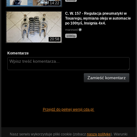
14:22
C. W. 157 - Regulacja pneumatyki w
Touaregu, wymiana oleju w automacie
po 100tyś, Insignia 4x4.
marewel
1080p
20:58
Komentarze
Zamieść komentarz
Przejdź do pełnej wersji cda.pl
Nasz serwis wykorzystuje pliki cookie (zobacz
naszą politykę
). Warunki