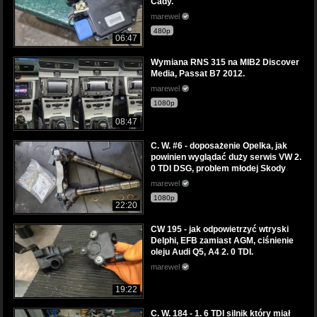
Cady.
marewel
480p
06:47
Wymiana RNS 315 na MIB2 Discover
Media, Passat B7 2012.
marewel
1080p
08:47
C. W. #6 - doposażenie Opelka, jak
powinien wyglądać duży serwis VW 2.
0 TDI DSG, problem młodej Skody
marewel
1080p
22:20
CW 195 - jak odpowietrzyć wtryski
Delphi, EFB zamiast AGM, ciśnienie
oleju Audi Q5, A4 2. 0 TDI.
marewel
19:22
C. W. 184 - 1. 6 TDI silnik który miał