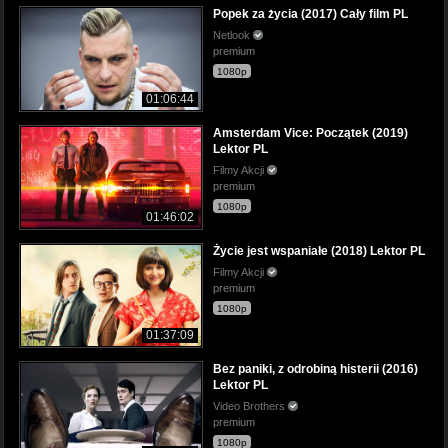
Popek za życia (2017) Cały film PL
Netlook
premium
1080p
01:06:44
Amsterdam Vice: Początek (2019)
Lektor PL
Filmy Akcji
premium
1080p
01:46:02
Życie jest wspaniałe (2018) Lektor PL
Filmy Akcji
premium
1080p
01:37:09
Bez paniki, z odrobiną histerii (2016)
Lektor PL
Video Brothers
premium
1080p