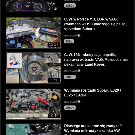
1080p
02:40
C. W. w Polsce # 3, EGR w VAG,
dwumasa w DSG dlaczego się psuje,
sprzedam Subaru.
marewel
480p
15:57
C. W. 136 - skody dają popalić,
naprawa webasto VAG, Mercedes nie
pękaj, fajny Land Rover.
marewel
1080p
12:50
Wymiana rozrządu Subaru EJ20 /
EJ25 / EJ204
marewel
1080p
10:46
Dlaczego auto same się zamyka?
Wymiana mikrostyku zamka VW