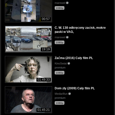
marewel
1080p
00:57
C. W. 138 odkręcony zacisk, mokre
paski w VAG,
marewel
1080p
19:19
Zaćma (2016) Cały film PL
KinoSwiat
premium
1080p
01:49:33
Dom zły (2009) Cały film PL
Media4fun
premium
1080p
01:45:21