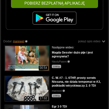
POBIERZ BEZPŁATNĄ APLIKACJĘ
Dodał:
marewel
pokaż opis video
Następne wideo:
Magda Gessler dużo pije i jest
agresywna?
NiezlyPatent
1080p
00:54
C. W. #7 - 1. 6THP, prosty serwis
Nissana, nie działa tempomat w A3,
podkładki wtryskiwaczy 2. 0 TDI
marewel
1080p
17:02
Egr 3 0 TDI