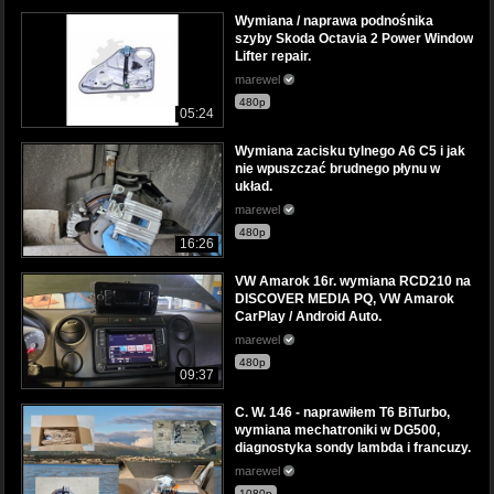
Wymiana / naprawa podnośnika
szyby Skoda Octavia 2 Power Window
Lifter repair.
marewel
480p
05:24
Wymiana zacisku tylnego A6 C5 i jak
nie wpuszczać brudnego płynu w
układ.
marewel
480p
16:26
VW Amarok 16r. wymiana RCD210 na
DISCOVER MEDIA PQ, VW Amarok
CarPlay / Android Auto.
marewel
480p
09:37
C. W. 146 - naprawiłem T6 BiTurbo,
wymiana mechatroniki w DG500,
diagnostyka sondy lambda i francuzy.
marewel
1080p