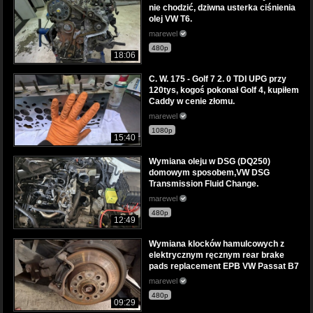
nie chodzić, dziwna usterka ciśnienia
olej VW T6.
marewel
480p
18:06
C. W. 175 - Golf 7 2. 0 TDI UPG przy
120tys, kogoś pokonał Golf 4, kupiłem
Caddy w cenie złomu.
marewel
1080p
15:40
Wymiana oleju w DSG (DQ250)
domowym sposobem,VW DSG
Transmission Fluid Change.
marewel
480p
12:49
Wymiana klocków hamulcowych z
elektrycznym ręcznym rear brake
pads replacement EPB VW Passat B7
marewel
480p
09:29