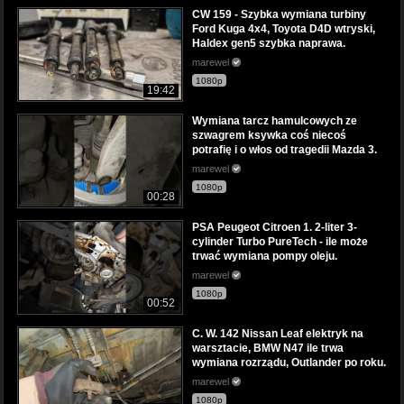
CW 159 - Szybka wymiana turbiny
Ford Kuga 4x4, Toyota D4D wtryski,
Haldex gen5 szybka naprawa.
marewel
1080p
19:42
Wymiana tarcz hamulcowych ze
szwagrem ksywka coś niecoś
potrafię i o włos od tragedii Mazda 3.
marewel
1080p
00:28
PSA Peugeot Citroen 1. 2-liter 3-
cylinder Turbo PureTech - ile może
trwać wymiana pompy oleju.
marewel
1080p
00:52
C. W. 142 Nissan Leaf elektryk na
warsztacie, BMW N47 ile trwa
wymiana rozrządu, Outlander po roku.
marewel
1080p