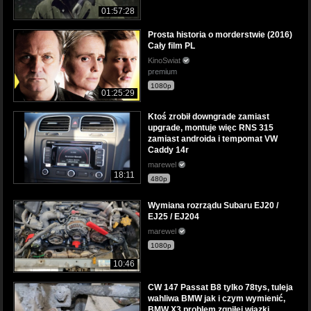
01:57:28
Prosta historia o morderstwie (2016)
Cały film PL
KinoSwiat
premium
1080p
01:25:29
Ktoś zrobił downgrade zamiast
upgrade, montuje więc RNS 315
zamiast androida i tempomat VW
Caddy 14r
marewel
18:11
480p
Wymiana rozrządu Subaru EJ20 /
EJ25 / EJ204
marewel
1080p
10:46
CW 147 Passat B8 tylko 78tys, tuleja
wahliwa BMW jak i czym wymienić,
BMW X3 problem zgniłej wiązki.