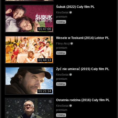
Śubuk (2022) Cały film PL
KinoSwiat
premium
1080p
01:47:00
Wesele w Toskanii (2014) Lektor PL
Filmy Akcji
premium
1080p
01:44:13
Żyć nie umierać (2015) Cały film PL
KinoSwiat
premium
1080p
01:21:14
Ostatnia rodzina (2016) Cały film PL
KinoSwiat
premium
1080p