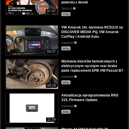
powrotu z desek
Sport.pl
07:47
720p
VW Amarok 16r. wymiana RCD210 na
DISCOVER MEDIA PQ, VW Amarok
CarPlay / Android Auto.
marewel
480p
09:37
Wymiana klocków hamulcowych z
elektrycznym ręcznym rear brake
pads replacement EPB VW Passat B7
marewel
480p
09:29
Aktualizacja oprogramowania RNS
315, Firmware Update.
marewel
480p
11:54