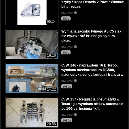
szyby Skoda Octavia 2 Power Window
Lifter repair.
marewel
480p
05:24
Wymiana zacisku tylnego A6 C5 i jak
nie wpuszczać brudnego płynu w
układ.
marewel
480p
16:26
C. W. 146 - naprawiłem T6 BiTurbo,
wymiana mechatroniki w DG500,
diagnostyka sondy lambda i francuzy.
marewel
1080p
14:22
C. W. 157 - Regulacja pneumatyki w
Touaregu, wymiana oleju w automacie
po 100tyś, Insignia 4x4.
marewel
1080p
20:58