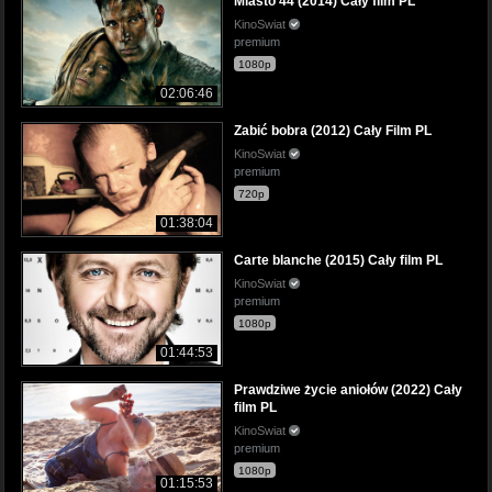
Miasto 44 (2014) Cały film PL
KinoSwiat
premium
1080p
02:06:46
Zabić bobra (2012) Cały Film PL
KinoSwiat
premium
720p
01:38:04
Carte blanche (2015) Cały film PL
KinoSwiat
premium
1080p
01:44:53
Prawdziwe życie aniołów (2022) Cały
film PL
KinoSwiat
premium
1080p
01:15:53