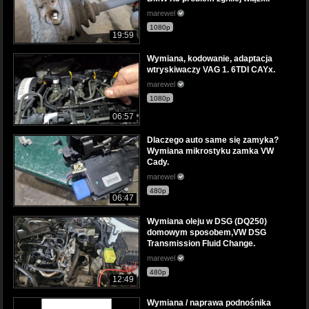
marewel
1080p
19:59
Wymiana, kodowanie, adaptacja
wtryskiwaczy VAG 1. 6TDI CAYx.
marewel
1080p
06:57
Dlaczego auto same się zamyka?
Wymiana mikrostyku zamka VW
Cady.
marewel
480p
06:47
Wymiana oleju w DSG (DQ250)
domowym sposobem,VW DSG
Transmission Fluid Change.
marewel
480p
12:49
Wymiana / naprawa podnośnika