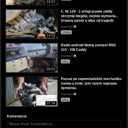
18:37
C. W. 129 - 2 oringi prawie zabiły
skrzynię biegów, zwykła wymiana...
Urwany pasek o włos od tragedii
marewel
1080p
14:02
Radio android Idoing zamiast RNS
315 - VW Caddy
marewel
480p
09:02
Passat po zapominalskim mechaniku
znowu u mnie, tym razem naprawa
dymienia.
marewel
480p
07:34
Komentarze