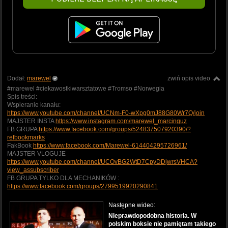
Dodał:
marewel
zwiń opis video
#marewel #ciekawostkiwarsztatowe #Tromso #Norwegia
Spis treści:
Wspieranie kanału:
https://www.youtube.com/channel/UCNm-F0-wXpg0mJ88G80Wr7Q/join
MAJSTER INSTA
https://www.instagram.com/marewel_marcinguz
FB GRUPA
https://www.facebook.com/groups/524837507920390/?
refbookmarks
FakBook
https://www.facebook.com/Marewel-614404295726961/
MAJSTER VLOGUJE
https://www.youtube.com/channel/UCOvBG2WtD7CpyDDjwrsVHCA?
view_assubscriber
FB GRUPA TYLKO DLA MECHANIKÓW :
https://www.facebook.com/groups/2799519920290841
Następne wideo:
Nieprawdopodobna historia. W
polskim boksie nie pamiętam takiego