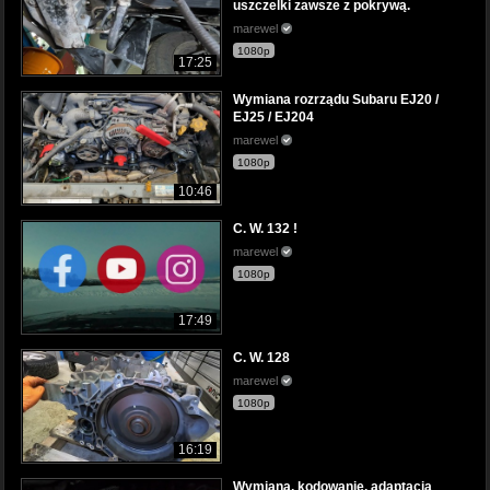
uszczelki zawsze z pokrywą.
marewel
1080p
17:25
Wymiana rozrządu Subaru EJ20 /
EJ25 / EJ204
marewel
1080p
10:46
C. W. 132 !
marewel
1080p
17:49
C. W. 128
marewel
1080p
16:19
Wymiana, kodowanie, adaptacja