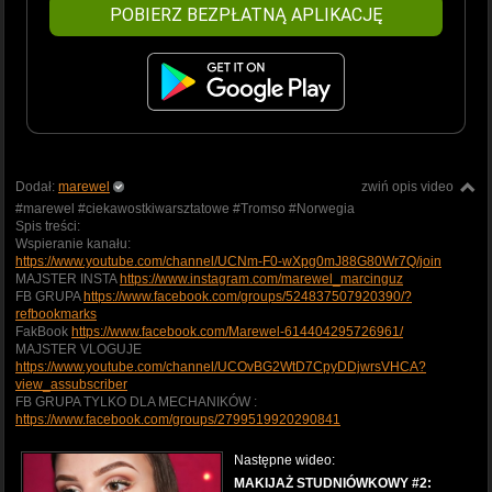
POBIERZ BEZPŁATNĄ APLIKACJĘ
Dodał:
marewel
zwiń opis video
#marewel #ciekawostkiwarsztatowe #Tromso #Norwegia
Spis treści:
Wspieranie kanału:
https://www.youtube.com/channel/UCNm-F0-wXpg0mJ88G80Wr7Q/join
MAJSTER INSTA
https://www.instagram.com/marewel_marcinguz
FB GRUPA
https://www.facebook.com/groups/524837507920390/?
refbookmarks
FakBook
https://www.facebook.com/Marewel-614404295726961/
MAJSTER VLOGUJE
https://www.youtube.com/channel/UCOvBG2WtD7CpyDDjwrsVHCA?
view_assubscriber
FB GRUPA TYLKO DLA MECHANIKÓW :
https://www.facebook.com/groups/2799519920290841
Następne wideo:
MAKIJAŻ STUDNIÓWKOWY #2: