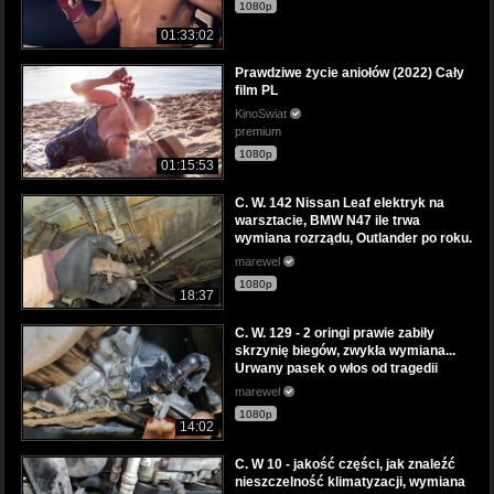
1080p
01:33:02
Prawdziwe życie aniołów (2022) Cały
film PL
KinoSwiat
premium
1080p
01:15:53
C. W. 142 Nissan Leaf elektryk na
warsztacie, BMW N47 ile trwa
wymiana rozrządu, Outlander po roku.
marewel
1080p
18:37
C. W. 129 - 2 oringi prawie zabiły
skrzynię biegów, zwykła wymiana...
Urwany pasek o włos od tragedii
marewel
1080p
14:02
C. W 10 - jakość części, jak znaleźć
nieszczelność klimatyzacji, wymiana