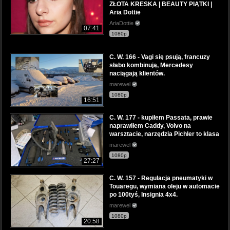
ZŁOTA KRESKA | BEAUTY PIĄTKI |
Aria Dottie
AriaDottie
07:41
1080p
C. W. 166 - Vagi się psują, francuzy
słabo kombinują, Mercedesy
naciągają klientów.
marewel
1080p
16:51
C. W. 177 - kupiłem Passata, prawie
naprawiłem Caddy, Volvo na
warsztacie, narzędzia Pichler to klasa
marewel
1080p
27:27
C. W. 157 - Regulacja pneumatyki w
Touaregu, wymiana oleju w automacie
po 100tyś, Insignia 4x4.
marewel
1080p
20:58