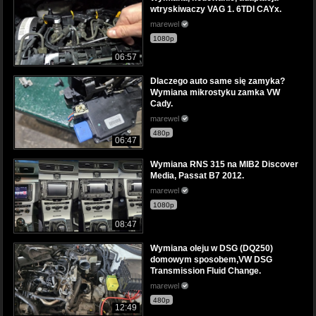
wtryskiwaczy VAG 1. 6TDI CAYx.
marewel
1080p
06:57
Dlaczego auto same się zamyka?
Wymiana mikrostyku zamka VW
Cady.
marewel
480p
06:47
Wymiana RNS 315 na MIB2 Discover
Media, Passat B7 2012.
marewel
1080p
08:47
Wymiana oleju w DSG (DQ250)
domowym sposobem,VW DSG
Transmission Fluid Change.
marewel
480p
12:49