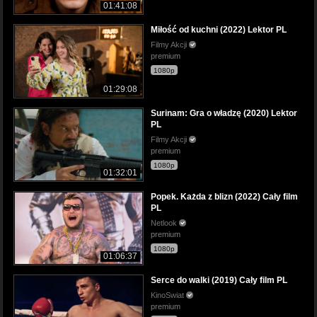
01:41:08
Miłość od kuchni (2022) Lektor PL
Filmy Akcji
premium
1080p
01:29:08
Surinam: Gra o władzę (2020) Lektor
PL
Filmy Akcji
premium
1080p
01:32:01
Popek. Każda z blizn (2022) Cały film
PL
Netlook
premium
1080p
01:06:37
Serce do walki (2019) Cały film PL
KinoSwiat
premium