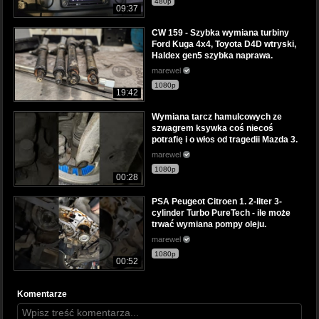
480p
09:37
CW 159 - Szybka wymiana turbiny
Ford Kuga 4x4, Toyota D4D wtryski,
Haldex gen5 szybka naprawa.
marewel
1080p
19:42
Wymiana tarcz hamulcowych ze
szwagrem ksywka coś niecoś
potrafię i o włos od tragedii Mazda 3.
marewel
1080p
00:28
PSA Peugeot Citroen 1. 2-liter 3-
cylinder Turbo PureTech - ile może
trwać wymiana pompy oleju.
marewel
1080p
00:52
Komentarze