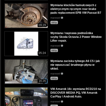
Wymiana klocków hamulcowych z
elektrycznym ręcznym rear brake
pads replacement EPB VW Passat B7
marewel
480p
09:29
Wymiana / naprawa podnośnika
szyby Skoda Octavia 2 Power Window
Lifter repair.
marewel
480p
05:24
Wymiana zacisku tylnego A6 C5 i jak
nie wpuszczać brudnego płynu w
układ.
marewel
480p
16:26
VW Amarok 16r. wymiana RCD210 na
DISCOVER MEDIA PQ, VW Amarok
CarPlay / Android Auto.
marewel